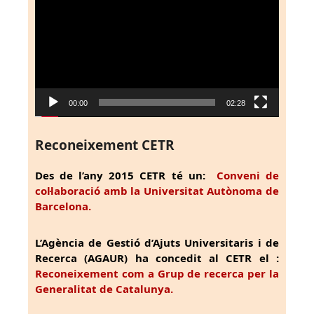
de
vídeo
00:00
02:28
Reconeixement CETR
Des de l’any 2015 CETR té un:
Conveni de
col·laboració amb la Universitat Autònoma de
Barcelona.
L’Agència de Gestió d’Ajuts Universitaris i de
Recerca (AGAUR) ha concedit al CETR el :
Reconeixement com a Grup de recerca per la
Generalitat de Catalunya.