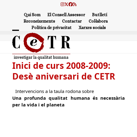
Skip
Instagram
Twitter
Facebook
RSS
to
Qui Som
El Consell Assessor
Butlletí
content
Reconeixements
Contactar
Col·labora
Política de privacitat
Xarxes socials
Open
Close
mobile
mobile
menu
menu
Inici de curs 2008-2009:
Desè aniversari de CETR
Intervencions a la taula rodona sobre
Una profunda qualitat humana és necessària
per la vida i el planeta