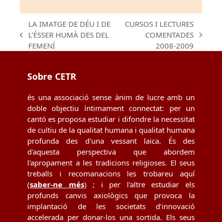
LA IMATGE DE DÉU I DE
CURSOS I LECTURES
L’ÉSSER HUMÀ DES DEL
COMENTADES
previous
next
FEMENÍ
2008-2009
post:
post:
Sobre CETR
és una associació sense ànim de lucre amb un
doble objectiu íntimament connectat: per un
cantó es proposa estudiar i difondre la necessitat
de cultiu de la qualitat humana i qualitat humana
profunda des d'una vessant laica. És des
d'aquesta perspectiva que abordem
l'apropament a les tradicions religioses. El seus
treballs i recomanacions les trobareu aquí
(
saber-ne més
) ; i per l'altre estudiar els
profunds canvis axiològics que provoca la
implantació de les societats d’innovació
accelerada per donar-los una sortida. Els seus