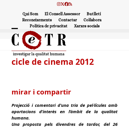
Skip
Instagram
Twitter
Facebook
RSS
to
Qui Som
El Consell Assessor
Butlletí
content
Reconeixements
Contactar
Col·labora
Política de privacitat
Xarxes socials
Open
Close
mobile
mobile
menu
menu
cicle de cinema 2012
mirar i compartir
Projecció i comentari d’una tria de pel·lícules amb
aportacions d’interès en l’àmbit de la qualitat
humana.
Una proposta pels divendres de tardor, del 26