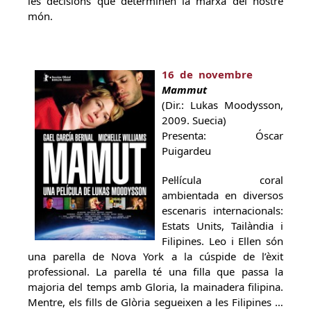
les decisions que determinen la marxa del nostre
món.
16 de novembre
Mammut
(Dir.: Lukas Moodysson,
2009. Suecia)
Presenta: Óscar
Puigardeu
Pel·lícula coral
ambientada en diversos
escenaris internacionals:
Estats Units, Tailàndia i
Filipines. Leo i Ellen són
una parella de Nova York a la cúspide de l’èxit
professional. La parella té una filla que passa la
majoria del temps amb Gloria, la mainadera filipina.
Mentre, els fills de Glòria segueixen a les Filipines …