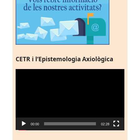
CETR i l’Epistemologia Axiològica
Reproductor
de
vídeo
00:00
02:28