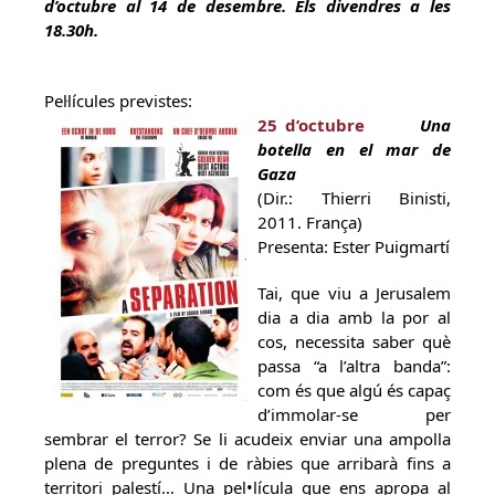
d’octubre al 14 de desembre. Els divendres a les
18.30h.
Pel·lícules previstes:
25 d’octubre
Una
botella en el mar de
Gaza
(Dir.: Thierri Binisti,
2011. França)
Presenta: Ester Puigmartí
Tai, que viu a Jerusalem
dia a dia amb la por al
cos, necessita saber què
passa “a l’altra banda”:
com és que algú és capaç
d’immolar-se per
sembrar el terror? Se li acudeix enviar una ampolla
plena de preguntes i de ràbies que arribarà fins a
territori palestí… Una pel•lícula que ens apropa al