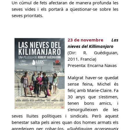
Un cúmul de fets afectaran de manera profunda les
seves vides i els portarà a qüestionar-se sobre les
seves prioritats.
23 de novembre
Las
nieves del Killimanjaro
(Dir: R. Guédiguian,
2011. Francia)
Presenta: Encarna Navas
Malgrat haver-se quedat
sense feina, Michel és
feliç amb Marie-Claire. Fa
30 anys que s’estimen,
tenen bons amics, i
s’enorgulleixen de les
seves lluites polítiques i sindicals. Però aquest
benestar salta pels aires quan dos homes armats els
agredeixen per robar-los. «
Guédiguian aconsegueix