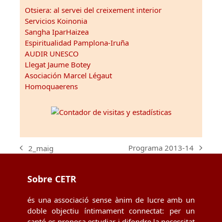
Otsiera: al servei del creixement interior
Servicios Koinonia
Sangha IparHaizea
Espiritualidad Pamplona-Iruña
AUDIR UNESCO
Llegat Jaume Botey
Asociación Marcel Légaut
Homoquaerens
Programa 2013-14
2_maig
next
previous
post:
post:
Sobre CETR
és una associació sense ànim de lucre amb un
doble objectiu íntimament connectat: per un
cantó es proposa estudiar i difondre la necessitat