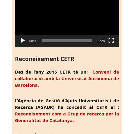
vídeo
00:00
02:28
Reconeixement CETR
Des de l’any 2015 CETR té un:
Conveni de
col·laboració amb la Universitat Autònoma de
Barcelona.
L’Agència de Gestió d’Ajuts Universitaris i de
Recerca (AGAUR) ha concedit al CETR el :
Reconeixement com a Grup de recerca per la
Generalitat de Catalunya.