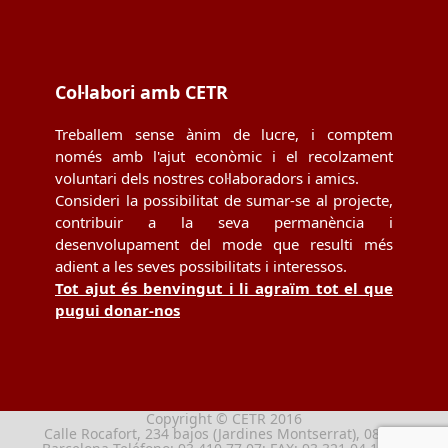
Col·labori amb CETR
Treballem sense ànim de lucre, i comptem
només amb l'ajut econòmic i el recolzament
voluntari dels nostres col·laboradors i amics.
Consideri la possibilitat de sumar-se al projecte,
contribuir a la seva permanència i
desenvolupament del mode que resulti més
adient a les seves possibilitats i interessos.
Tot ajut és benvingut i li agraïm tot el que
pugui donar-nos
Copyright © CETR 2016
Calle Rocafort, 234 bajos (Jardines Montserrat), 08029