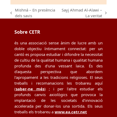
Mishná – En presència
Sayj Ahmad Al-Alawi –
previous
next
dels savis
La veritat
post:
post:
Sobre CETR
és una associació sense ànim de lucre amb un
doble objectiu íntimament connectat: per un
cantó es proposa estudiar i difondre la necessitat
de cultiu de la qualitat humana i qualitat humana
profunda des d'una vessant laica. És des
d'aquesta perspectiva que abordem
l'apropament a les tradicions religioses. El seus
treballs i recomanacions les trobareu aquí
(
saber-ne més
) ; i per l'altre estudiar els
profunds canvis axiològics que provoca la
implantació de les societats d’innovació
accelerada per donar-los una sortida. Els seus
treballs els trobareu a
www.ea.cetr.net