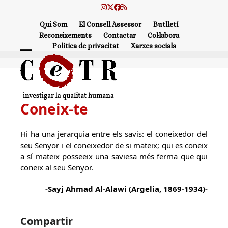
Skip
Instagram
Twitter
Facebook
RSS
to
Qui Som
El Consell Assessor
Butlletí
content
Reconeixements
Contactar
Col·labora
Política de privacitat
Xarxes socials
Open
Close
mobile
mobile
menu
menu
Coneix-te
Hi ha una jerarquia entre els savis: el coneixedor del
seu Senyor i el coneixedor de si mateix; qui es coneix
a sí mateix posseeix una saviesa més ferma que qui
coneix al seu Senyor.
-Sayj Ahmad Al-Alawi (Argelia, 1869-1934)-
Compartir