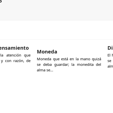
5
pensamiento
D
Moneda
a atención que
El 
Moneda que está en la mano quizá
 y con razón, de
se
se deba guardar; la monedita del
al
alma se…