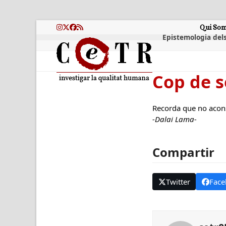
Skip
to
content
Qui So
Instagram
Twitter
Facebook
RSS
Epistemologia dels
Cop de s
Recorda que no acons
-Dalai Lama-
Compartir
Twitter
Face