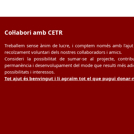
Col·labori amb CETR
Treballem sense ànim de lucre, i comptem només amb l'ajut 
recolzament voluntari dels nostres col·laboradors i amics.
Consideri la possibilitat de sumar-se al projecte, contrib
permanència i desenvolupament del mode que resulti més adie
possibilitats i interessos.
Tot ajut és benvingut i li agraïm tot el que pugui donar-