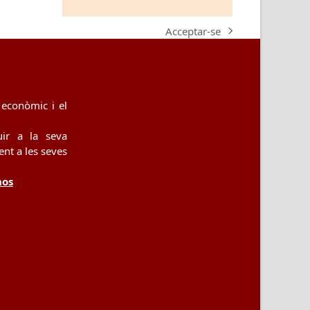
Acceptar-se
next
post:
econòmic i el
uir a la seva
nt a les seves
nos