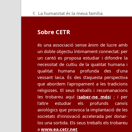
La humanitat és la meva família
previous
post:
Sobre CETR
és una associació sense ànim de lucre amb
un doble objectiu íntimament connectat: per
un cantó es proposa estudiar i difondre la
necessitat de cultiu de la qualitat humana i
qualitat humana profunda des d'una
vessant laica. És des d'aquesta perspectiva
que abordem l'apropament a les tradicions
religioses. El seus treballs i recomanacions
les trobareu aquí (
saber-ne més
) ; i per
l'altre estudiar els profunds canvis
axiològics que provoca la implantació de les
societats d’innovació accelerada per donar-
los una sortida. Els seus treballs els trobareu
a
www.ea.cetr.net