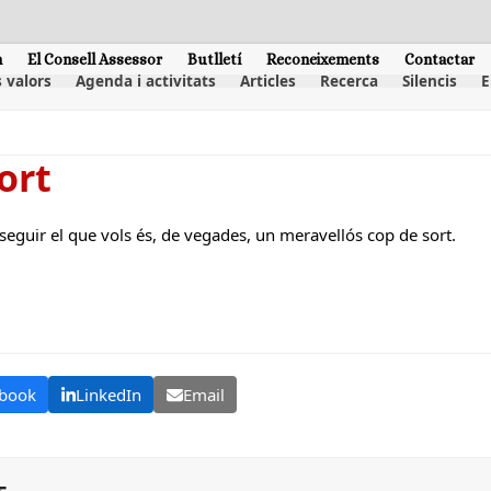
m
El Consell Assessor
Butlletí
Reconeixements
Contactar
 valors
Agenda i activitats
Articles
Recerca
Silencis
E
ort
eguir el que vols és, de vegades, un meravellós cop de sort.
book
LinkedIn
Email