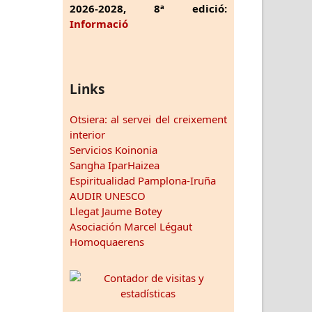
2026-2028, 8ª edició:
Informació
Links
Otsiera: al servei del creixement
interior
Servicios Koinonia
Sangha IparHaizea
Espiritualidad Pamplona-Iruña
AUDIR UNESCO
Llegat Jaume Botey
Asociación Marcel Légaut
Homoquaerens