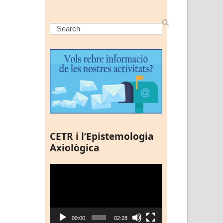
Search
CETR i l’Epistemologia
Axiològica
Reproductor
de
vídeo
00:00
02:28