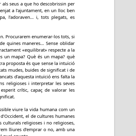
ar als seus a que ho descobrissin per
enjat a l’ajuntament, en un lloc ben
a, l’adoraven… i, tots plegats, es
n. Procurarem enumerar-los tots, si
i de quines maneres… Sense oblidar
actament «equilibrat» respecte a la
ue és un mapa? Què és un mapa? què
a proposta és que sense la intuïció
itats mudes, buides de significat i de
cats d’aquesta intuïció ens falta la
s religioses i interpretar les seves
sperit crític, capaç de valorar les
nificat.
 possible viure la vida humana com un
 i d’Occident, el de cultures humanes
ulturals religioses i no religioses,
erem lliures d’emprar o no, amb una