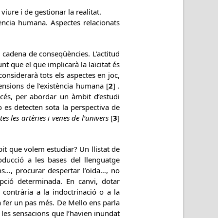
iure i de gestionar la realitat.
ència humana. Aspectes relacionats
a cadena de conseqüències. L’actitud
 que el que implicarà la laïcitat és
onsiderarà tots els aspectes en joc,
ensions de l’existència humana [
2
] .
cés, per abordar un àmbit d’estudi
 es detecten sota la perspectiva de
s les artèries i venes de l’univers
[
3
]
it que volem estudiar? Un llistat de
oducció a les bases del llenguatge
s…, procurar despertar l’oïda…, no
opció determinada. En canvi, dotar
 contrària a la indoctrinació o a la
a fer un pas més. De Mello ens parla
les sensacions que l’havien inundat