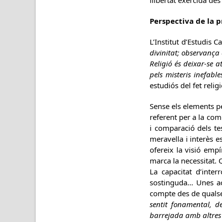
llibertat exercida de
Perspectiva de la 
L’Institut d’Estudis 
divinitat; observança 
Religió és deixar-se a
pels misteris inefab
estudiós del fet relig
Sense els elements pe
referent per a la com
i comparació dels t
meravella i interès e
ofereix la visió emp
marca la necessitat. 
La capacitat d’interr
sostinguda… Unes ac
compte des de qualse
sentit fonamental, de
barrejada amb altres 