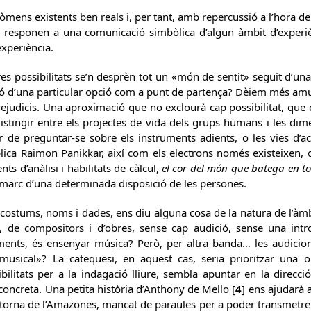
mens existents ben reals i, per tant, amb repercussió a l’hora de v
ue responen a una comunicació simbòlica d’algun àmbit d’experi
xperiència.
es possibilitats se’n desprèn tot un «món de sentit» seguit d’un
ió d’una particular opció com a punt de partença? Dèiem més amunt
ejudicis. Una aproximació que no exclourà cap possibilitat, que c
distingir entre els projectes de vida dels grups humans i les dim
de preguntar-se sobre els instruments adients, o les vies d’ac
ica Raimon Panikkar, així com els electrons només existeixen, o
ts d’anàlisi i habilitats de càlcul,
el cor del món que batega en tote
 marc d’una determinada disposició de les persones.
 costums, noms i dades, ens diu alguna cosa de la natura de l’àmb
 de compositors i d’obres, sense cap audició, sense una intr
ments, és ensenyar música? Però, per altra banda… les audicion
 musical»? La catequesi, en aquest cas, seria prioritzar una 
bilitats per a la indagació lliure, sembla apuntar en la direcció
concreta. Una petita història d’Anthony de Mello [
4
] ens ajudarà 
torna de l’Amazones, mancat de paraules per a poder transmetre 