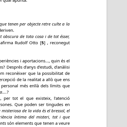
el qual apunta.
que tenen per objecte retre culte a la
deriven.
t obscura de tota cosa i de tot ésser,
 afirma Rudolf Otto [
5
] , reconegut
periències i aportacions…, quin és el
? Després d’anys d’estudi, d’anàlisi
 reconèixer que la possibilitat de
rcepció de la realitat a allò que ens
t personal més enllà dels límits que
la….
?
, per tot el que existeix, l’atenció
rsones. Que poden ser tingudes en
 misteriosa de la vida és el bressol, el
riència íntima del misteri, tot i que
ents
són elements que tenen a veure