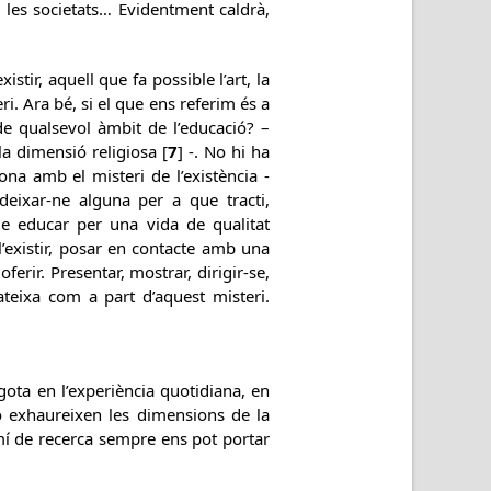
e les societats… Evidentment caldrà,
stir, aquell que fa possible l’art, la
eri. Ara bé, si el que ens referim és a
de qualsevol àmbit de l’educació? –
a dimensió religiosa [
7
] -. No hi ha
na amb el misteri de l’existència -
 deixar-ne alguna per a que tracti,
ue educar per una vida de qualitat
l’existir, posar en contacte amb una
erir. Presentar, mostrar, dirigir-se,
ateixa com a part d’aquest misteri.
sgota en l’experiència quotidiana, en
o exhaureixen les dimensions de la
camí de recerca sempre ens pot portar