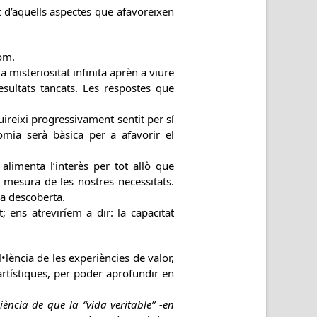
t d’aquells aspectes que afavoreixen
som.
a misteriositat infinita aprèn a viure
sultats tancats. Les respostes que
quireixi progressivament sentit per sí
omia serà bàsica per a afavorir el
 alimenta l’interès per tot allò que
a mesura de les nostres necessitats.
la descoberta.
t; ens atreviríem a dir: la capacitat
•lència de les experiències de valor,
artístiques, per poder aprofundir en
ència de que la “vida veritable” -en