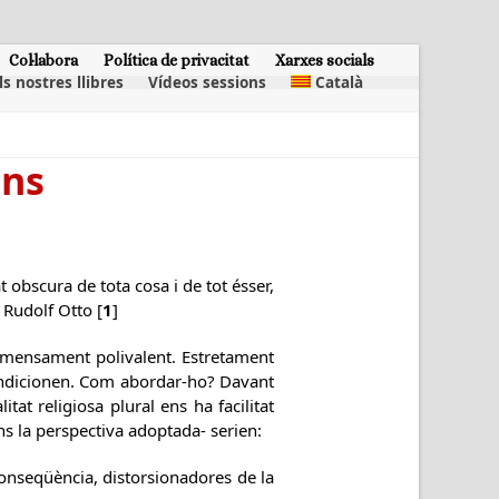
Col·labora
Política de privacitat
Xarxes socials
ls nostres llibres
Vídeos sessions
Català
ons
t obscura de tota cosa i de tot ésser,
 Rudolf Otto [
1
]
immensament polivalent. Estretament
 condicionen. Com abordar-ho? Davant
tat religiosa plural ens ha facilitat
gons la perspectiva adoptada- serien:
conseqüència, distorsionadores de la