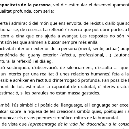
capacitats de la persona
, vol dir: estimular el desenvolupamen
alitat profunda, com seria:
erta i admiració del món que ens envolta, de l’existir, d’allò que 
tionar-se, de recerca. La reflexió / recerca que pot obrir portes a l
 com a eina que ens ajuda a avançar. Les respostes no són re
t són les que animen a buscar sempre més enllà.
ctivitat interior i exterior de la persona (ment, sentir, actuar) ad
ndència del guany exterior (afectiu, professional, …) L’auton
ura, la reflexió i el diàleg.
nció sostinguda, d’observació, de silenciament, d’escolta …. que
 un interès per una realitat (i unes relacions humanes) feta a l
ssible acréixer en l’actitud d’interrogació profunda. Fan possible 
unt de tot, estimular la capacitat de gratuïtat, d’interès gratuï
estimació, si les paraules no estan massa gastades.
ambé, l’ús simbòlic i poètic del llenguatge, el llenguatge per excel
lcar sobre la riquesa de les creacions simbòliques, poètiques i 
omunicar els grans poemes simbòlico-mítics de la humanitat.
 de vista que
l’aprenentatge de la vida ha d’aconduir a la consci