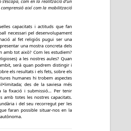
o s’escapa, com en la realització d’un
 i comprensió així com la mobilització
lles capacitats i actituds que fan
eball necessari pel desenvolupament
ació al fet religiós pugui ser una
 presentar una mostra concreta dels
guen amb tot això? Com les estudiem?
eligioses) a les nostres aules? Quan
 àmbit, serà quan podrem distingir i
re els resultats i els fets, sobre els
s cultures humanes hi trobem aspectes
il•limitada; des de la saviesa més
 la fixació i submissió… Per tenir
ns amb totes les nostres capacitats.
ndària i del seu recorregut per les
que faran possible situar-nos en la
a autònoma.