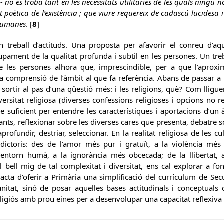
no es troba tant en les necessitats utilitàries de les quals ningú n
t poètica de l’existència ; que viure requereix de cadascú lucidesa
 humanes
. [
8
]
treball d’actituds. Una proposta per afavorir el conreu d’aque
upament de la qualitat profunda i subtil en les persones. Un tr
e les persones alhora que, imprescindible, per a que l’aproxim
a comprensió de l’àmbit al que fa referència. Abans de passar a
à sortir al pas d’una qüestió més: i les religions, què? Com lli
rsitat religiosa (diverses confessions religioses i opcions no r
e suficient per entendre les característiques i aportacions d’un
ants, reflexionar sobre les diverses cares que presenta, debatre sob
 aprofundir, destriar, seleccionar. En la realitat religiosa de le
dictoris: des de l’amor més pur i gratuït, a la violència més 
’entorn humà, a la ignorància més obcecada; de la llibertat, a
l bell mig de tal complexitat i diversitat, ens cal explorar a fo
cta d’oferir a Primària una simplificació del currículum de Secu
nitat, sinó de posar aquelles bases actitudinals i conceptuals 
religiós amb prou eines per a desenvolupar una capacitat reflexiv