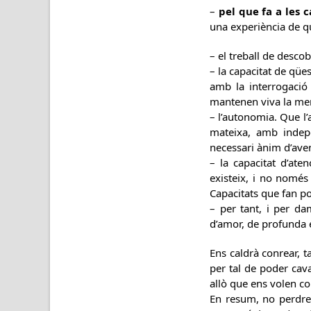
–
pel que fa a les 
una experiència de qu
– el treball de descob
– la capacitat de qües
amb la interrogació
mantenen viva la men
– l’autonomia. Que l’a
mateixa, amb indepe
necessari ànim d’avent
– la capacitat d’ate
existeix, i no només
Capacitats que fan po
– per tant, i per dam
d’amor, de profunda 
Ens caldrà conrear, t
per tal de poder cava
allò que ens volen c
En resum, no perdre