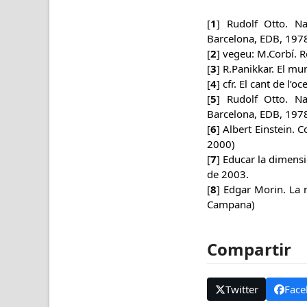
[
1
] Rudolf Otto. Nat
Barcelona, EDB, 1978
[
2
] vegeu: M.Corbí. R
[
3
] R.Panikkar. El mu
[
4
] cfr. El cant de l’o
[
5
] Rudolf Otto. Nat
Barcelona, EDB, 1978
[
6
] Albert Einstein. 
2000)
[
7
] Educar la dimensi
de 2003.
[
8
] Edgar Morin. La m
Campana)
Compartir
Twitter
Face