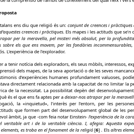
s de la comprensió de l’àmbit de coneixement del qual neix i vers 
proposta
Catalans ens diu que religió és un:
conjunt de creences i pràctiques 
d’aquestes creences i pràctiques
. Els mapes i les actituds que se’n 
trapar per la meravella, pel misteri més absolut, per la profundita
les sobre els que ens movem, per les fondàries incommensurables
,
iós. L’experiència de l’explorador.
r a tenir notícia dels exploradors, els seus mòbils, interessos, ex
prensió dels mapes, de la seva aportació o de les seves mancances
estimonis d’experiències humanes profundament valuoses, podíem
stava directament relacionada amb la capacitat de no limitar la pe
írica de la necessitat. La possibilitat depèn del desenvolupamen
Què és el que ens fa aptes per a
deixar-nos atrapar per la meravel
ogació, la «inquietud», l’interès per l’entorn, per les persones
tituds que formen part del desenvolupament global de les pe
vol àmbit, ja que -com feia notar Einstein-
l’experiència de la cara
l veritable art i de la veritable ciència. I, afegia: Aquesta expe
elements, es troba en el fonament de la religió
[
6
] . Els
altres elem