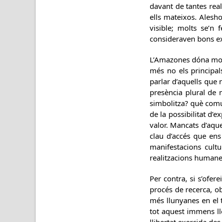
davant de tantes real
ells mateixos. Alesho
visible; molts se’n 
consideraven bons ex
L’Amazones dóna molt
més no els principa
parlar d’aquells que
presència plural de
simbolitza? què comu
de la possibilitat d’e
valor. Mancats d’aque
clau d’accés que ens 
manifestacions cultu
realitzacions humanes
Per contra, si s’ofer
procés de recerca, ob
més llunyanes en el t
tot aquest immens ll