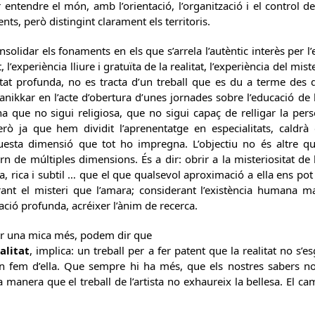
entendre el món, amb l’orientació, l’organització i el control d
nts, però distingint clarament els territoris.
olidar els fonaments en els que s’arrela l’autèntic interès per l’exi
 l’experiència lliure i gratuïta de la realitat, l’experiència del mist
tat profunda, no es tracta d’un treball que es du a terme des 
ikkar en l’acte d’obertura d’unes jornades sobre l’educació de l
que no sigui religiosa, que no sigui capaç de relligar la perso
però ja que hem dividit l’aprenentatge en especialitats, caldrà
questa dimensió que tot ho impregna. L’objectiu no és altre q
 de múltiples dimensions. És a dir: obrir a la misteriositat de 
, rica i subtil … que el que qualsevol aproximació a ella ens pot of
erant el misteri que l’amara; considerant l’existència humana m
ació profunda, acréixer l’ànim de recerca.
ar una mica més, podem dir que
alitat
, implica: un treball per a fer patent que la realitat no s’e
 en fem d’ella. Que sempre hi ha més, que els nostres sabers n
xa manera que el treball de l’artista no exhaureix la bellesa. El 