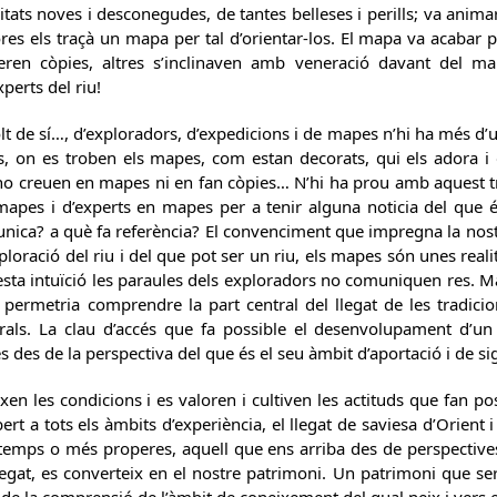
itats noves i desconegudes, de tantes belleses i perills; va anim
res els traçà un mapa per tal d’orientar-los. El mapa va acabar p
feren còpies, altres s’inclinaven amb veneració davant del map
perts del riu!
 de sí…, d’exploradors, d’expedicions i de mapes n’hi ha més d’u
ls, on es troben els mapes, com estan decorats, qui els adora 
 no creuen en mapes ni en fan còpies… N’hi ha prou amb aquest tr
 mapes i d’experts en mapes per a tenir alguna noticia del q
nica? a què fa referència? El convenciment que impregna la nostr
xploració del riu i del que pot ser un riu, els mapes són unes real
sta intuïció les paraules dels exploradors no comuniquen res. Man
permetria comprendre la part central del llegat de les tradicion
rals. La clau d’accés que fa possible el desenvolupament d’un e
 des de la perspectiva del que és el seu àmbit d’aportació i de sig
eixen les condicions i es valoren i cultiven les actituds que fan
ert a tots els àmbits d’experiència, el llegat de saviesa d’Orient
emps o més properes, aquell que ens arriba des de perspectives c
egat, es converteix en el nostre patrimoni. Un patrimoni que s