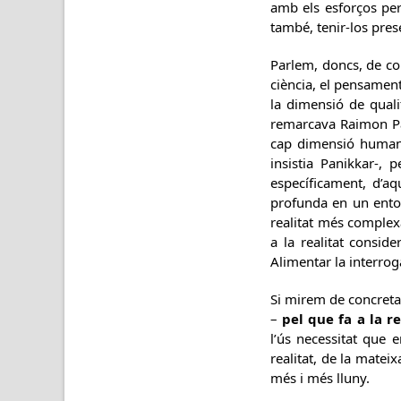
amb els esforços per 
també, tenir-los prese
Parlem, doncs, de cons
ciència, el pensament,
la dimensió de quali
remarcava Raimon Pan
cap dimensió humana 
insistia Panikkar-, 
específicament, d’a
profunda en un entorn
realitat més complexa
a la realitat consid
Alimentar la interrog
Si mirem de concret
–
pel que fa a la re
l’ús necessitat que
realitat, de la matei
més i més lluny.