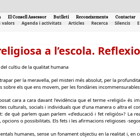
m
El Consell Assessor
Butlletí
Reconeixements
Contactar
 valors
Agenda i activitats
Articles
Recerca
Silencis
E
eligiosa a l’escola. Reflexi
 del cultiu de la qualitat humana
trapar per la meravella, pel misteri més absolut, per la profundita
les sobre els que ens movem, per les fondàries incommensurables
 posat cara a cara davant l’evidència que el terme «religió» és 
tes culturals, socials i individuals que d’una manera o altra el
: de què parlem quan parlem «d’educació i fet religiós»? La reali
s, opcions o possibilitats. Els fets i les afirmacions religioses -se
entals humanes, sense un fonament objectiu en la realitat i, en 