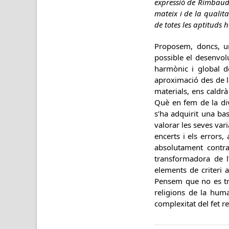
expressió de Rimbaud- 
mateix i de la qualita
de totes les aptituds
Proposem, doncs, un 
possible el desenvol
harmònic i global d
aproximació des de l
materials, ens caldr
Què en fem de la dive
s’ha adquirit una bas
valorar les seves vari
encerts i els errors,
absolutament contra
transformadora de l
elements de criteri a
Pensem que no es tra
religions de la huma
complexitat del fet 