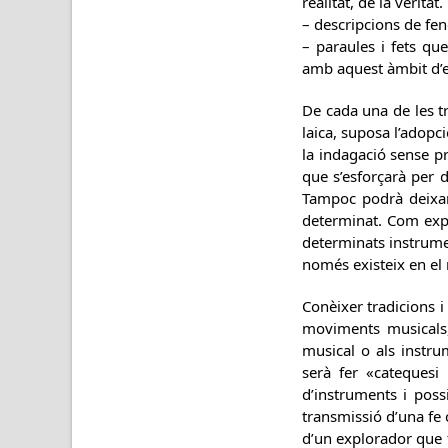
realitat, de la veritat.
– descripcions de fenò
– paraules i fets q
amb aquest àmbit d’e
De cada una de les tr
laica, suposa l’adopc
la indagació sense pr
que s’esforçarà per 
Tampoc podrà deixar 
determinat. Com expl
determinats instrumen
només existeix en el
Conèixer tradicions i
moviments musicals,
musical o als instru
serà fer «catequesi
d’instruments i possi
transmissió d’una fe 
d’un explorador que 