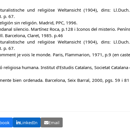
uralistische und religiöse Weltansicht (1904), dins: Ll.Duch. 
. p. 67.
eligión sin religión. Madrid, PPC, 1996.
ndanal silencio. Martínez Roca, p.128 i Iconos del misterio. Peníns
cell. Barcelona, Claret, 1985. p.46
uralistische und religiöse Weltansicht (1904), dins: Ll.Duch. 
. p. 67.
Comment je vois le monde. Paris, Flammarion, 1971, p.9 (en caste
ó religiosa humana. Institut d’Estudis Catalans, Societat Catala
ente bien ordenada. Barcelona, Seix Barral, 2000, pgs. 59 i 81 (e
book
LinkedIn
Email