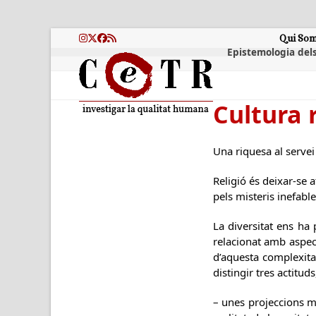
Skip
to
content
Qui So
Instagram
Twitter
Facebook
RSS
Epistemologia dels
Cultura r
Una riquesa al servei
Religió és deixar-se a
pels misteris inefab
La diversitat ens ha
relacionat amb aspec
d’aquesta complexitat
distingir tres actitud
– unes projeccions m