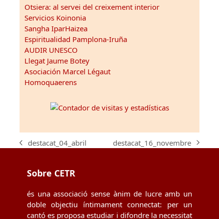
Otsiera: al servei del creixement interior
Servicios Koinonia
Sangha IparHaizea
Espiritualidad Pamplona-Iruña
AUDIR UNESCO
Llegat Jaume Botey
Asociación Marcel Légaut
Homoquaerens
destacat_16_novembre
destacat_04_abril
next
previous
post:
post:
Sobre CETR
és una associació sense ànim de lucre amb un
doble objectiu íntimament connectat: per un
cantó es proposa estudiar i difondre la necessitat