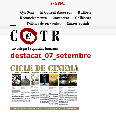
Skip
Instagram
Twitter
Facebook
RSS
to
Qui Som
El Consell Assessor
Butlletí
content
Reconeixements
Contactar
Col·labora
Política de privacitat
Xarxes socials
Open
Close
mobile
mobile
menu
menu
destacat_07_setembre