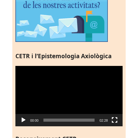
CETR i l’Epistemologia Axiològica
Reproductor
de
vídeo
00:00
02:28