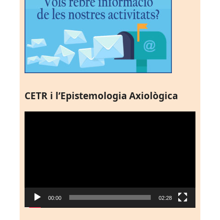
CETR i l’Epistemologia Axiològica
Reproductor
de
vídeo
00:00
02:28