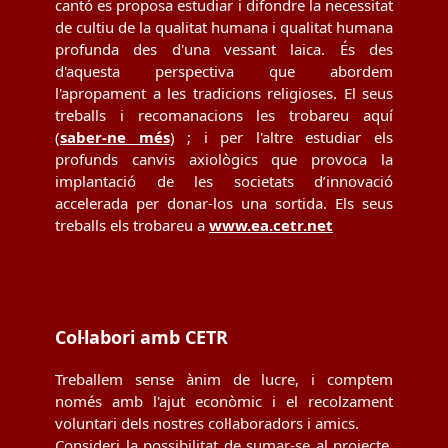
cantó es proposa estudiar i difondre la necessitat
de cultiu de la qualitat humana i qualitat humana
profunda des d'una vessant laica. És des
d'aquesta perspectiva que abordem
l'apropament a les tradicions religioses. El seus
treballs i recomanacions les trobareu aquí
(
saber-ne més
) ; i per l'altre estudiar els
profunds canvis axiològics que provoca la
implantació de les societats d’innovació
accelerada per donar-los una sortida. Els seus
treballs els trobareu a
www.ea.cetr.net
Col·labori amb CETR
Treballem sense ànim de lucre, i comptem
només amb l'ajut econòmic i el recolzament
voluntari dels nostres col·laboradors i amics.
Consideri la possibilitat de sumar-se al projecte,