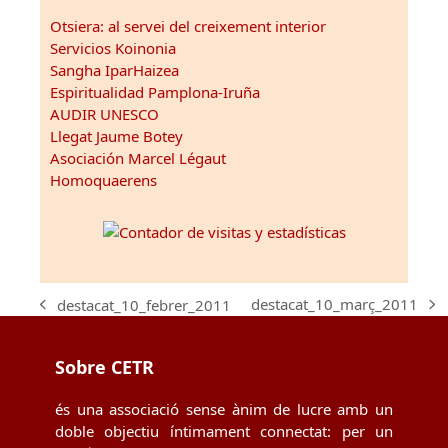
Otsiera: al servei del creixement interior
Servicios Koinonia
Sangha IparHaizea
Espiritualidad Pamplona-Iruña
AUDIR UNESCO
Llegat Jaume Botey
Asociación Marcel Légaut
Homoquaerens
destacat_10_març_2011
destacat_10_febrer_2011
next
previous
post:
post:
Sobre CETR
és una associació sense ànim de lucre amb un
doble objectiu íntimament connectat: per un