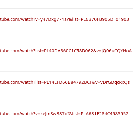
utube.com/watch?v=y47Dxg771sY&list=PL6B70FB905DF01903
outube.com/watch?list=PL40DA360C1C58D062&v=JQ06uCQYHoA
utube.com/watch?list=PL14EFD66B84792BCF&v=vDrGDqcRxQs
utube.com/watch?v=keJmSwB87oI&list=PLA681E284C4585952