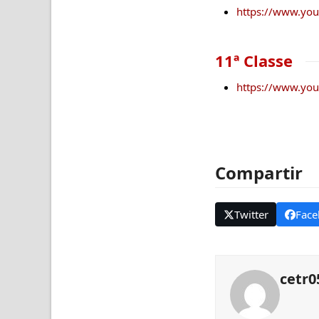
https://www.yo
11ª Classe
https://www.yo
Compartir
Twitter
Face
cetr0