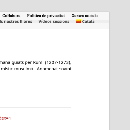
Col·labora
Política de privacitat
Xarxes socials
ls nostres llibres
Vídeos sessions
Català
 humana guiats per Rumi (1207-1273),
nt místic musulmà-. Anomenat sovint
dex=1