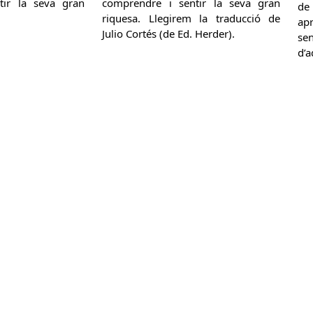
tir la seva gran
comprendre i sentir la seva gran
de 
riquesa. Llegirem la traducció de
ap
Julio Cortés (de Ed. Herder).
se
d’