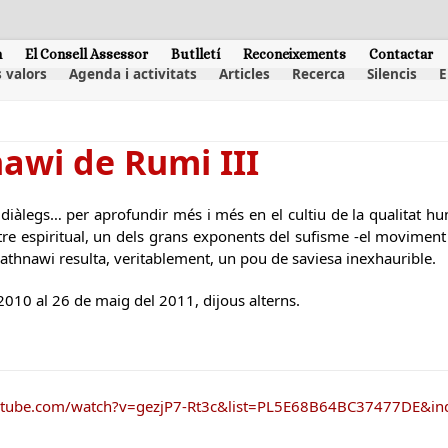
m
El Consell Assessor
Butlletí
Reconeixements
Contactar
 valors
Agenda i activitats
Articles
Recerca
Silencis
E
awi de Rumi III
s, diàlegs… per aprofundir més i més en el cultiu de la qualitat
tre espiritual, un dels grans exponents del sufisme -el movime
Mathnawi resulta, veritablement, un pou de saviesa inexhaurible.
2010 al 26 de maig del 2011, dijous alterns.
utube.com/watch?v=gezjP7-Rt3c&list=PL5E68B64BC37477DE&in