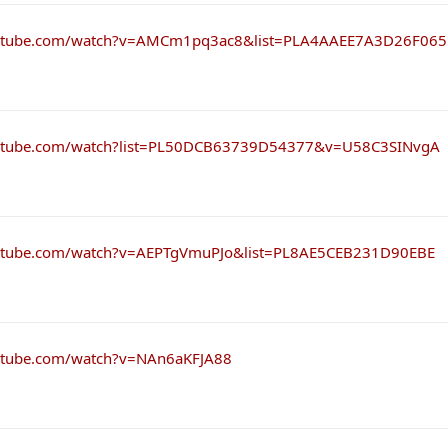
outube.com/watch?v=AMCm1pq3ac8&list=PLA4AAEE7A3D26F065
outube.com/watch?list=PL50DCB63739D54377&v=U58C3SINvgA
utube.com/watch?v=AEPTgVmuPJo&list=PL8AE5CEB231D90EBE
utube.com/watch?v=NAn6aKFJA88