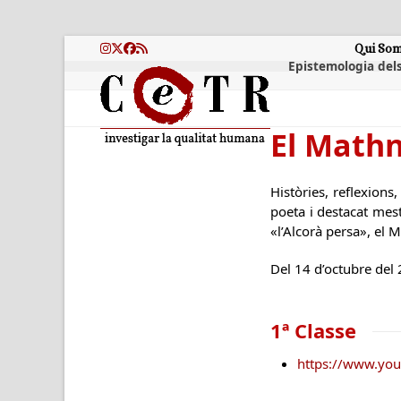
Skip
to
content
Qui So
Instagram
Twitter
Facebook
RSS
Epistemologia dels
El Mathn
Històries, reflexion
poeta i destacat mes
«l’Alcorà persa», el 
Del 14 d’octubre del 
1ª Classe
https://www.yo