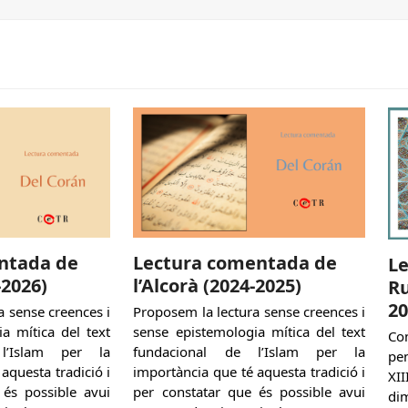
ntada de
Lectura comentada de
L
-2026)
l’Alcorà (2024-2025)
Ru
20
a sense creences i
Proposem la lectura sense creences i
a mítica del text
sense epistemologia mítica del text
Co
l’Islam per la
fundacional de l’Islam per la
pen
aquesta tradició i
importància que té aquesta tradició i
XII
 és possible avui
per constatar que és possible avui
dim