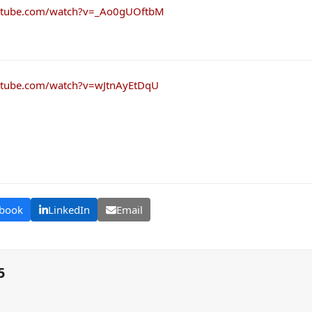
utube.com/watch?v=_Ao0gUOftbM
utube.com/watch?v=wJtnAyEtDqU
book
LinkedIn
Email
5