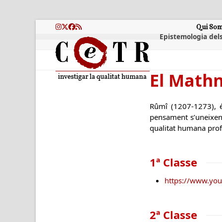
Skip
to
content
Qui So
Instagram
Twitter
Facebook
RSS
Epistemologia dels
El Mathn
Rûmî (1207-1273), é
pensament s’uneixen 
qualitat humana pro
1ª Classe
https://www.yo
2ª Classe