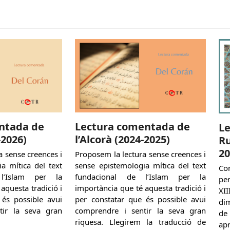
ntada de
Lectura comentada de
L
-2026)
l’Alcorà (2024-2025)
Ru
20
a sense creences i
Proposem la lectura sense creences i
a mítica del text
sense epistemologia mítica del text
Co
l’Islam per la
fundacional de l’Islam per la
pen
aquesta tradició i
importància que té aquesta tradició i
XII
 és possible avui
per constatar que és possible avui
dim
tir la seva gran
comprendre i sentir la seva gran
de 
riquesa. Llegirem la traducció de
ap