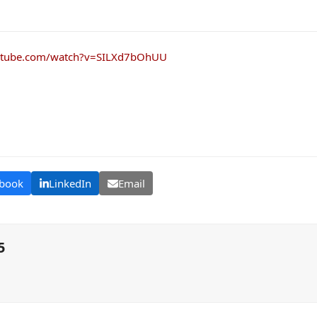
utube.com/watch?v=SILXd7bOhUU
book
LinkedIn
Email
5