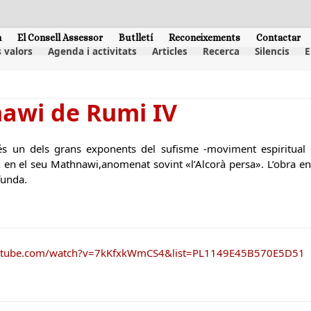
m
El Consell Assessor
Butlletí
Reconeixements
Contactar
 valors
Agenda i activitats
Articles
Recerca
Silencis
E
awi de Rumi IV
s un dels grans exponents del sufisme -moviment espiritual 
en el seu Mathnawi,anomenat sovint «l’Alcorà persa». L’obra ens 
funda.
utube.com/watch?v=7kKfxkWmCS4&list=PL1149E45B570E5D51