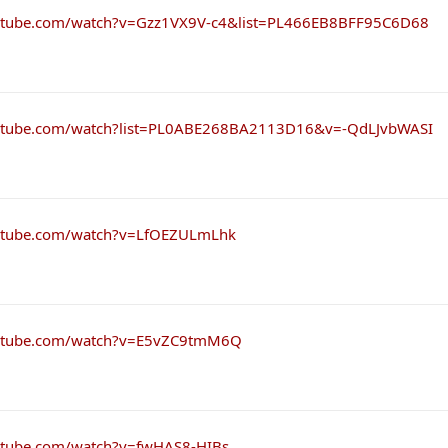
utube.com/watch?v=Gzz1VX9V-c4&list=PL466EB8BFF95C6D68
utube.com/watch?list=PL0ABE268BA2113D16&v=-QdLJvbWASI
utube.com/watch?v=LfOEZULmLhk
outube.com/watch?v=E5vZC9tmM6Q
utube.com/watch?v=fwHAS8-HIBs