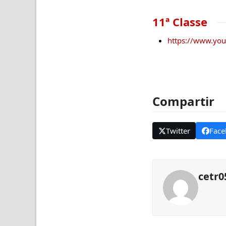
11ª Classe
https://www.yo
Compartir
Twitter
Face
cetr0