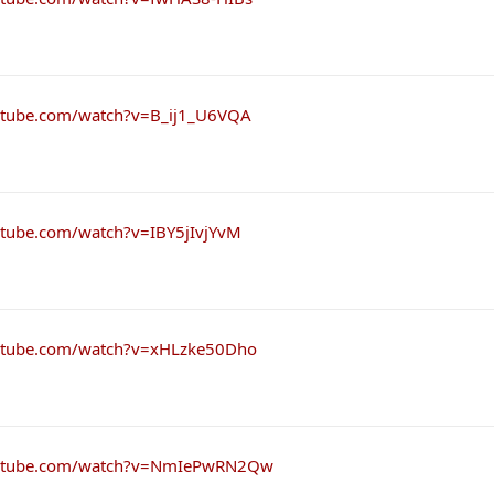
utube.com/watch?v=B_ij1_U6VQA
utube.com/watch?v=IBY5jIvjYvM
utube.com/watch?v=xHLzke50Dho
outube.com/watch?v=NmIePwRN2Qw