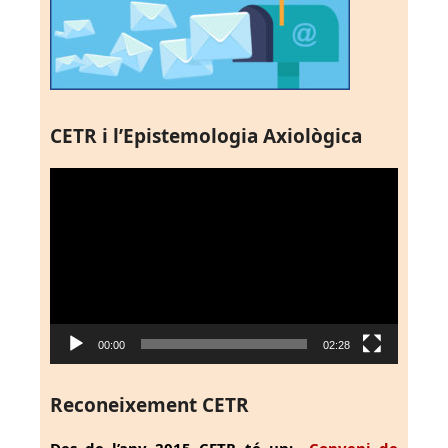
CETR i l’Epistemologia Axiològica
Reproductor
de
vídeo
00:00
02:28
Reconeixement CETR