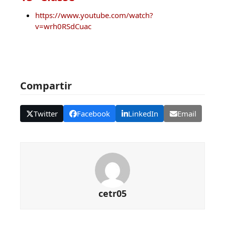
https://www.youtube.com/watch?
v=wrh0RSdCuac
Compartir
Twitter
Facebook
LinkedIn
Email
cetr05