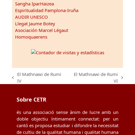
Sangha IparHaizea
Espiritualidad Pamplona-Iruña
AUDIR UNESCO
Llegat Jaume Botey
Asociación Marcel Légaut
Homoquaerens
El Mathnawi de Rumi
El Mathnawi de Rumi
previous
next
IV
VI
post:
post:
Sobre CETR
és una associació sense ànim de lucre amb un
doble objectiu íntimament connectat: per un
cantó es proposa estudiar i difondre la necessitat
de cultiu de la qualitat humana i qualitat humana