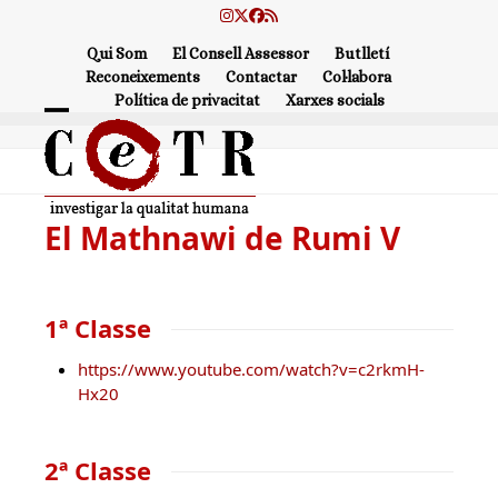
Skip
Instagram
Twitter
Facebook
RSS
to
Qui Som
El Consell Assessor
Butlletí
content
Reconeixements
Contactar
Col·labora
Política de privacitat
Xarxes socials
Open
Close
mobile
mobile
menu
menu
El Mathnawi de Rumi V
1ª Classe
https://www.youtube.com/watch?v=c2rkmH-
Hx20
2ª Classe