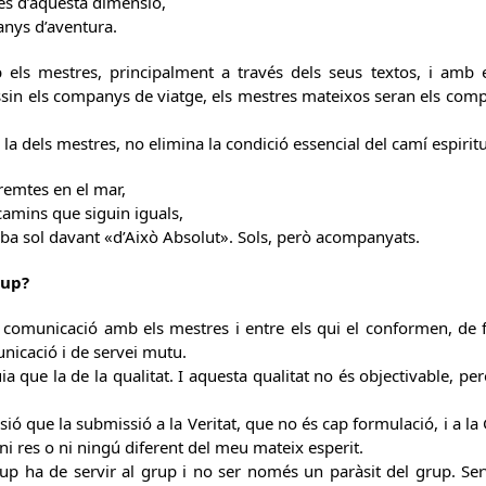
es d’aquesta dimensió,
nys d’aventura.
els mestres, principalment a través dels seus textos, i amb 
sin els companys de viatge, els mestres mateixos seran els comp
a dels mestres, no elimina la condició essencial del camí espiritu
remtes en el mar,
camins que siguin iguals,
ba sol davant «d’Això Absolut». Sols, però acompanyats.
rup?
comunicació amb els mestres i entre els qui el conformen, de f
icació i de servei mutu.
a que la de la qualitat. I aquesta qualitat no és objectivable, per
ó que la submissió a la Veritat, que no és cap formulació, i a la G
 ni res o ni ningú diferent del meu mateix esperit.
 ha de servir al grup i no ser només un paràsit del grup. Servi