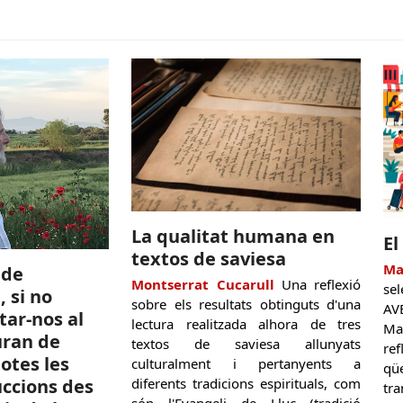
La qualitat humana en
El
textos de saviesa
Ma
 de
Montserrat Cucarull
Una reflexió
se
 si no
sobre els resultats obtinguts d'una
AV
tar-nos al
lectura realitzada alhora de tres
Ma
uran de
textos de saviesa allunyats
re
otes les
culturalment i pertanyents a
qü
diferents tradicions espirituals, com
uccions des
tr
són l'Evangeli de Lluc (tradició