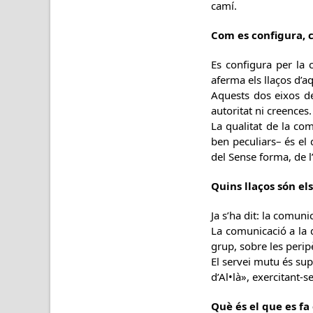
camí.
Com es configura, c
Es configura per la 
aferma els llaços d’
Aquests dos eixos de
autoritat ni creences.
La qualitat de la co
ben peculiars– és el 
del Sense forma, de l’
Quins llaços són el
Ja s’ha dit: la comun
La comunicació a la 
grup, sobre les perip
El servei mutu és supo
d’Al•là», exercitant-
Què és el que es fa