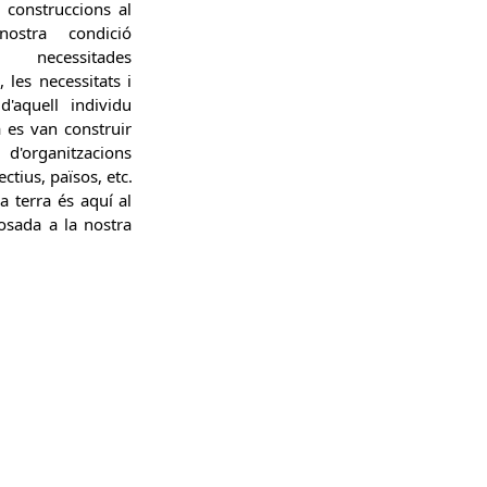
s construccions al
ostra condició
ts necessitades
 les necessitats i
d'aquell individu
a es van construir
'organitzacions
lectius, països, etc.
la terra és aquí al
posada a la nostra