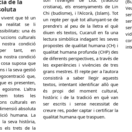
ia de la
(B
cristiana), els ensenyaments de Lin
Ve
oluta
Chi (budisme), i l'Alcorà, (Islam). Tot
se
vivent que té un
un repte per què tot allunyant-se de
se
 realitat se li
prendre's al peu de la lletra el què
sen
sibilitats: una és
diuen els textos, Cucarull en fa una
vi
ruccions culturals
lectura simbòlica indagant les seves
co
 nostra condició
propostes de qualitat humana (CH) i
int
 per tant, en
qualitat humana profunda (CHP) des
la nostra condició
de diferents perspectives, a través de
l cosa suposa que
les experiències i vivències de tres
ns i la seva gestió
grans mestres. El repte per a l'autora
egocentració que,
consistirà a saber llegir aquests
 que es presenten,
textos, intentant identificar allò que
egoisme. L'altra
és propi del moment cultural,
olzem totes les
històric i de la tradició en què van
ions culturals en
ser escrits i sense necessitat de
 dimensió absoluta
creure res, poder captar i certificar la
dició humana. La
qualitat humana que traspuen.
 la seva història,
s els trets de la