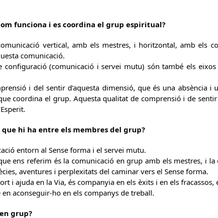
om funciona i es coordina el grup espiritual?
comunicació vertical, amb els mestres, i horitzontal, amb els 
aquesta comunicació.
 configuració (comunicació i servei mutu) són també els eixos 
mprensió i del sentir d’aquesta dimensió, que és una absència i 
que coordina el grup. Aquesta qualitat de comprensió i de sentir 
Esperit.
s que hi ha entre els membres del grup?
icació entorn al Sense forma i el servei mutu.
que ens referim és la comunicació en grup amb els mestres, i l
ècies, aventures i perplexitats del caminar vers el Sense forma.
rt i ajuda en la Via, és companyia en els èxits i en els fracassos,
se en aconseguir-ho en els companys de treball.
 en grup?