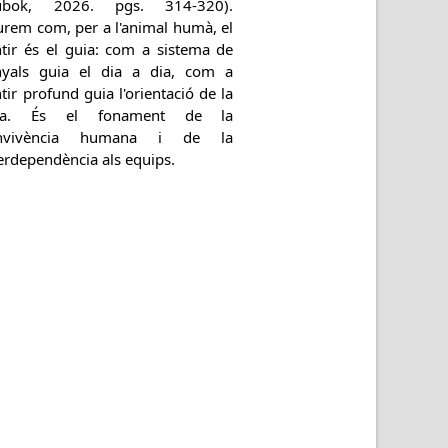
ubok, 2026. pgs. 314-320).
urem com, per a l'animal humà, el
ntir és el guia: com a sistema de
nyals guia el dia a dia, com a
tir profund guia l'orientació de la
da. És el fonament de la
nvivència humana i de la
erdependència als equips.