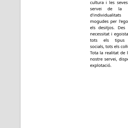
cultura i les seve
servei de la n
d'individualita
mogudes per l'ego,
els desitjos. Des 
necessitat i egoist
tots els tipus d
socials, tots els col·
Tota la realitat de 
nostre servei, dis
explotació.