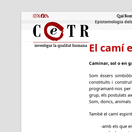
Skip
to
content
Qui So
Instagram
Twitter
Facebook
RSS
Epistemologia dels
El camí e
Caminar, sol o en 
Som éssers simbiòti
constituïts i constr
programant-nos per 
grup, els postulats axi
Som, doncs, animals s
També el camí espirit
-amb els que e