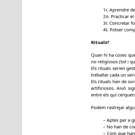
1r. Aprendre de
2n. Practicar el 
3r. Concretar f
4t. Potser comp
Rituals?
Quan hi ha coses que e
no religiosos (tot i qu
Els rituals serien ge
treballar cada un ser
Els rituals han de sor
artificiosos. Això s
entre els qui cerquen
Podem rastrejar algun
– Aptes per a g
– No han de con
– Com que han d