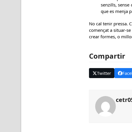
senzills, sense
que es menja pa
No cal tenir pressa. 
començat a situar-se e
crear formes, o millo
Compartir
Twitter
Face
cetr0