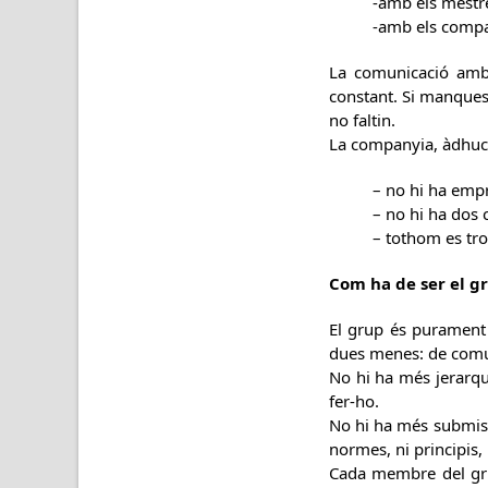
-amb els mestr
-amb els compa
La comunicació amb 
constant. Si manques
no faltin.
La companyia, àdhuc l
– no hi ha emp
– no hi ha dos 
– tothom es tro
Com ha de ser el g
El grup és purament 
dues menes: de comun
No hi ha més jerarqui
fer-ho.
No hi ha més submissi
normes, ni principis,
Cada membre del grup