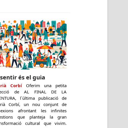
 sentir és el guia
rià Corbí
Oferim una petita
lecció de AL FINAL DE LA
ENTURA, l´última publicació de
rià Corbí, un nou conjunt de
flexions afrontant les infinites
estions que planteja la gran
ansformació cultural que vivim.