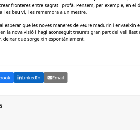
 crear fronteres entre sagrat i profà. Pensem, per exemple, en el 
 i es beu vi, i es rememora a un mestre.
Cal esperar que les noves maneres de veure madurin i envaeixin el
n la nova visió i hagi aconseguit treure’s gran part del vell llast
r, deixar que sorgeixin espontàniament.
book
LinkedIn
Email
5