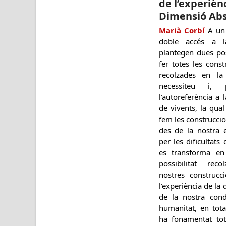
de l’experiènc
Dimensió Abs
Marià Corbí
A un 
doble accés a la
plantegen dues pos
fer totes les const
recolzades en la
necessiteu i,
l'autoreferència a 
de vivents, la qua
fem les construccio
des de la nostra 
per les dificultats
es transforma en 
possibilitat rec
nostres construcc
l'experiència de la
de la nostra con
humanitat, en tota
ha fonamentat tot