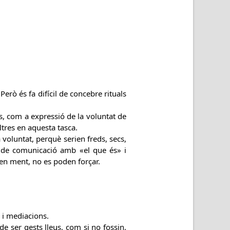
Però és fa difícil de concebre rituals
ts, com a expressió de la voluntat de
ltres en aquesta tasca.
la voluntat, perquè serien freds, secs,
s de comunicació amb «el que és» i
 en ment, no es poden forçar.
s i mediacions.
e ser gests lleus, com si no fossin,