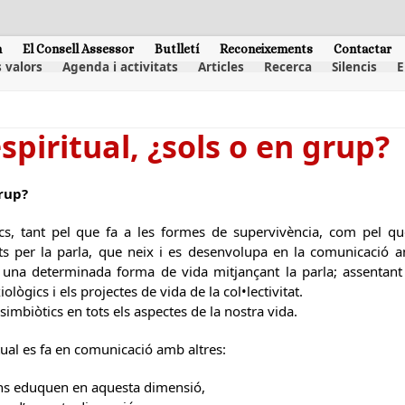
m
El Consell Assessor
Butlletí
Reconeixements
Contactar
 valors
Agenda i activitats
Articles
Recerca
Silencis
E
spiritual, ¿sols o en grup?
grup?
cs, tant pel que fa a les formes de supervivència, com pel que
uïts per la parla, que neix i es desenvolupa en la comunicació 
una determinada forma de vida mitjançant la parla; assentant 
ològics i els projectes de vida de la col•lectivitat.
imbiòtics en tots els aspectes de la nostra vida.
ual es fa en comunicació amb altres:
ns eduquen en aquesta dimensió,