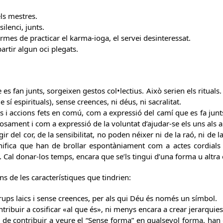
ls mestres.
silenci, junts.
ormes de practicar el karma-ioga, el servei desinteressat.
artir algun oci plegats.
s fan junts, sorgeixen gestos col•lectius. Això serien els rituals. 
e sí espirituals), sense creences, ni déus, ni sacralitat.
sts i accions fets en comú, com a expressió del camí que es fa jun
iosament i com a expressió de la voluntat d’ajudar-se els uns als a
gir del cor, de la sensibilitat, no poden néixer ni de la raó, ni de 
ignifica que han de brollar espontàniament com a actes cordial
. Cal donar-los temps, encara que se’ls tingui d’una forma u altra
s de les característiques que tindrien:
rups laics i sense creences, per als qui Déu és només un símbol.
tribuir a cosificar «al que és», ni menys encara a crear jerarquie
e contribuir a veure el “Sense forma” en qualsevol forma, han d