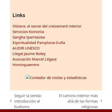
Links
Otsiera: al servei del creixement interior
Servicios Koinonia
Sangha IparHaizea
Espiritualidad Pamplona-Iruña
AUDIR UNESCO
Llegat Jaume Botey
Asociación Marcel Légaut
Homoquaerens
Seguir la senda:
El camino interior más
introducción al
allá de las formas
previous
next
budismo
religiosas
post:
post: