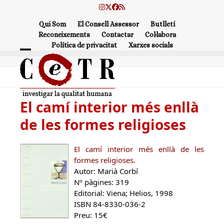
Skip
Instagram
Twitter
Facebook
RSS
to
Qui Som
El Consell Assessor
Butlletí
content
Reconeixements
Contactar
Col·labora
Política de privacitat
Xarxes socials
Open
Close
mobile
mobile
menu
menu
El camí interior més enllà
de les formes religioses
El camí interior més enllà de les
formes religioses.
Autor: Marià Corbí
Nº pàgines: 319
Editorial: Viena; Helios, 1998
ISBN 84-8330-036-2
Preu: 15€