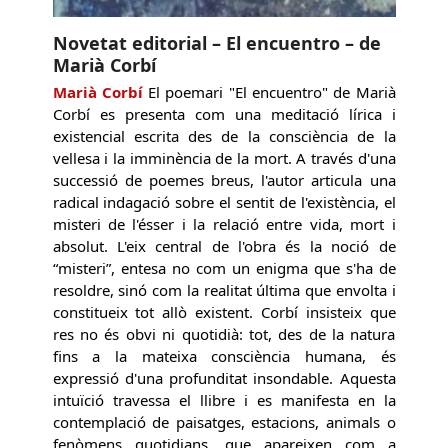
Novetat editorial – El encuentro – de
Marià Corbí
Marià Corbí
El poemari "El encuentro" de Marià
Corbí es presenta com una meditació lírica i
existencial escrita des de la consciència de la
vellesa i la imminència de la mort. A través d'una
successió de poemes breus, l'autor articula una
radical indagació sobre el sentit de l'existència, el
misteri de l'ésser i la relació entre vida, mort i
absolut. L'eix central de l'obra és la noció de
“misteri”, entesa no com un enigma que s'ha de
resoldre, sinó com la realitat última que envolta i
constitueix tot allò existent. Corbí insisteix que
res no és obvi ni quotidià: tot, des de la natura
fins a la mateixa consciència humana, és
expressió d'una profunditat insondable. Aquesta
intuïció travessa el llibre i es manifesta en la
contemplació de paisatges, estacions, animals o
fenòmens quotidians, que apareixen com a