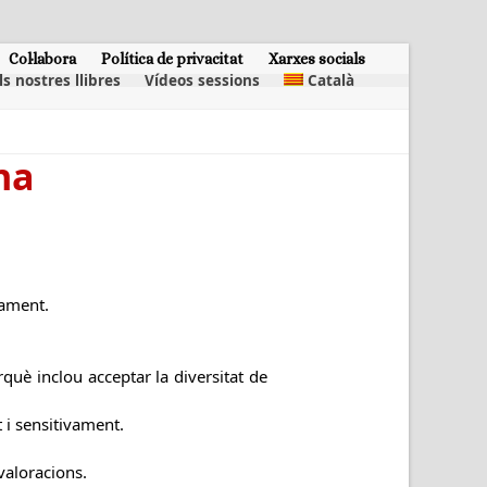
Col·labora
Política de privacitat
Xarxes socials
ls nostres llibres
Vídeos sessions
Català
na
dament.
uè inclou acceptar la diversitat de
 i sensitivament.
 valoracions.