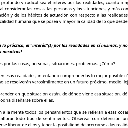
 y radical sea el interés por las realidades, cuanto mayor
al considerar las cosas, las personas y las situaciones, y más co
ación y de los hábitos de actuación con respecto a las realidades
a calidad humana que se posea y mayor la calidad de lo que desde 
la práctica, el “interés”(I) por las realidades en sí mismas, y n
a nosotros?
s por las cosas, personas, situaciones, problemas. ¿Cómo?
en esas realidades, intentando comprenderlas lo mejor posible 
ómo se resolverán verosímilmente en un futuro próximo, medio, le
render en qué situación están, de dónde viene esa situación, dón
odría diseñarse sobre ellas.
n a la mente todos los pensamientos que se refieran a esas cosas
aflorar todo tipo de sentimientos. Observar con detención un
se liberar de ellos y tener la posibilidad de acercarse a las reali