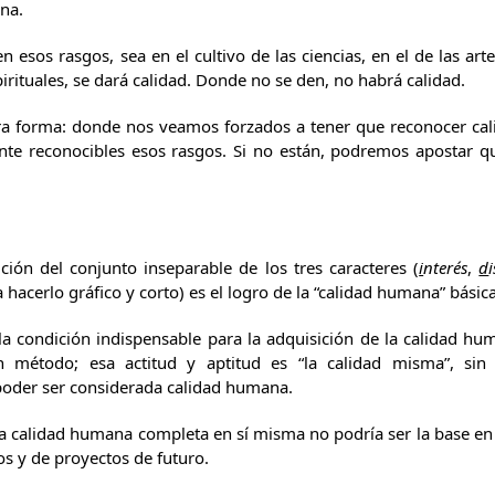
rna.
asgos, sea en el cultivo de las ciencias, en el de las artes, 
rituales, se dará calidad. Donde no se den, no habrá calidad.
a: donde nos veamos forzados a tener que reconocer calid
ente reconocibles esos rasgos. Si no están, podremos apostar 
l conjunto inseparable de los tres caracteres (
i
nterés
,
d
hacerlo gráfico y corto) es el logro de la “calidad humana” básic
ición indispensable para la adquisición de la calidad hum
 método; esa actitud y aptitud es “la calidad misma”, sin 
poder ser considerada calidad humana.
idad humana completa en sí misma no podría ser la base en la
os y de proyectos de futuro.