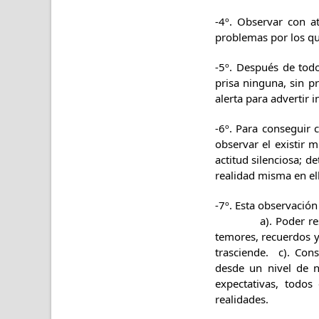
-4º. Observar con a
problemas por los q
-5º. Después de todo
prisa ninguna, sin p
alerta para advertir
-6º. Para conseguir 
observar el existir 
actitud silenciosa; d
realidad misma en el
-7º. Esta observación
a). Poder responde
temores, recuerdos y 
trasciende. c). Con
desde un nivel de n
expectativas, todos
realidades.