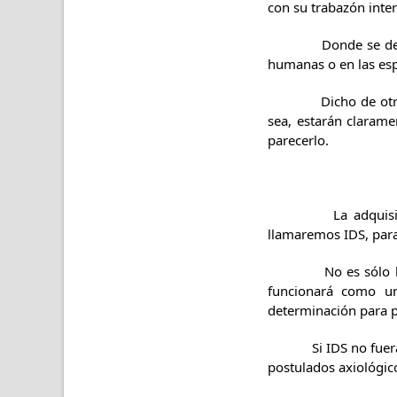
con su trabazón inte
Donde se den esos r
humanas o en las espi
Dicho de otra form
sea, estarán claram
parecerlo.
La adquisición de
llamaremos IDS, para 
No es sólo la cond
funcionará como un
determinación para 
Si IDS no fuera cal
postulados axiológic