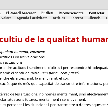
m
El Consell Assessor
Butlletí
Reconeixements
Contactar
 valors
Agenda i activitats
Articles
Recerca
Silencis
E
 cultiu de la qualitat huma
r qualitat humana, entenem
:
ctituds i en les valoracions.
is i actuacions.
prendre actituds i sentiments d’altres i per respondre-hi adequa
r amb el sentir de l’altre –
sim-patia
i
com-passió
-.
ndre els altres, amb la ment i amb el cor.
cació, que és més que capacitat de transmetre informacions, perq
.
 càrrec de les situacions, no només mentalment, sinó afectivament
ctar situacions futures, mentalment i sensitivament.
 les persones i les situacions i per transmetre a d’altres aquestes