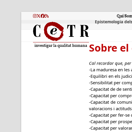
Skip
to
content
Qui So
Instagram
Twitter
Facebook
RSS
Epistemologia dels
Sobre el
Cal recordar que, pe
-La maduresa en les a
-Equilibri en els judic
-Sensibilitat per com
-Capacitat de de senti
-Capacitat per compre
-Capacitat de comuni
valoracions i actituds
-Capacitat per fer-se
-Capacitat per prospe
-Capacitat per valorar