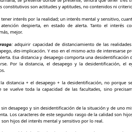
 se presente donde se presente, tendrá que tener tres tip
constitutivos son actitudes y aptitudes, no contenidos ni criterio
tener interés por la realidad; un interés mental y sensitivo, cua
 atención despierta, en estado de alerta. Tanto el interés 
más, mejor.
rasgo
:
adquirir capacidad de distanciamiento de las realidades
sapego,
des
-implicación. Y eso en el mismo acto de interesarse p
lerta. Esa distancia y desapego comporta una desidentificación d
se. Por la distancia, el desapego y la desidentificación, el
os.
ancia + el desapego + la desidentificación, no porque se se
e se vuelve toda la capacidad de las facultades, sino precisa
desapego y sin desidentificación de la situación y de uno mism
nta. Los caracteres de este segundo rasgo de la calidad son hijo
r, son hijos del interés mental y sensitivo por lo real.