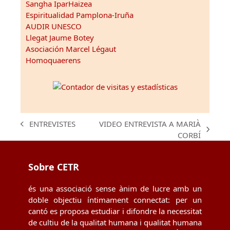
Sangha IparHaizea
Espiritualidad Pamplona-Iruña
AUDIR UNESCO
Llegat Jaume Botey
Asociación Marcel Légaut
Homoquaerens
VIDEO ENTREVISTA A MARIÀ
ENTREVISTES
previous
next
CORBÍ
post:
post:
Sobre CETR
és una associació sense ànim de lucre amb un
doble objectiu íntimament connectat: per un
cantó es proposa estudiar i difondre la necessitat
de cultiu de la qualitat humana i qualitat humana