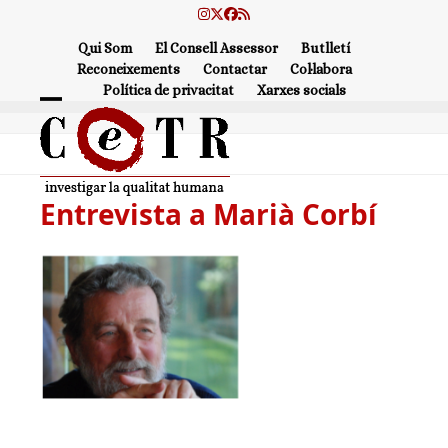
Skip
Instagram
Twitter
Facebook
RSS
to
Qui Som
El Consell Assessor
Butlletí
content
Reconeixements
Contactar
Col·labora
Política de privacitat
Xarxes socials
Open
Close
mobile
mobile
menu
menu
Entrevista a Marià Corbí