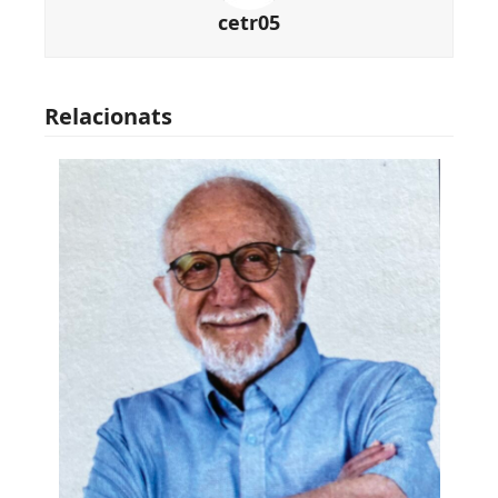
cetr05
Relacionats