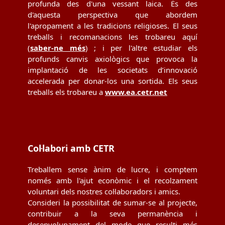
profunda des d'una vessant laica. És des
d'aquesta perspectiva que abordem
l'apropament a les tradicions religioses. El seus
treballs i recomanacions les trobareu aquí
(
saber-ne més
) ; i per l'altre estudiar els
profunds canvis axiològics que provoca la
implantació de les societats d’innovació
accelerada per donar-los una sortida. Els seus
treballs els trobareu a
www.ea.cetr.net
Col·labori amb CETR
Treballem sense ànim de lucre, i comptem
només amb l'ajut econòmic i el recolzament
voluntari dels nostres col·laboradors i amics.
Consideri la possibilitat de sumar-se al projecte,
contribuir a la seva permanència i
desenvolupament del mode que resulti més