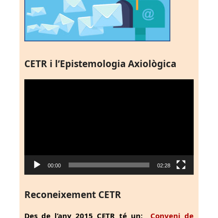
CETR i l’Epistemologia Axiològica
Reproductor
de
vídeo
00:00
02:28
Reconeixement CETR
Des de l’any 2015 CETR té un:
Conveni de