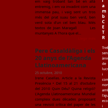
i
em vaig trobant tan bé en allà
a
entremig, i em va invadint com una
m
immensa pau, i vaig sent un tros
b
més del prat suau ben verd, ben
C
verd sota d’un cel ben blau. Més
E
textos de Joan Maragall Les
T
muntanyes A l’hora que el…
R
Llegir més
Tre
Pere Casaldàliga i els
sen
20 anys de l’Agenda
àn
Llatinoamericana
de
luc
25 octubre, 2010
i
Irene Casellas. Article a la Revista
co
Presència • Del 15 al 21 d’octubre
no
del 2010 Quin Déu? Quina religió?
am
L’Agenda Llatinoamericana Mundial
l'aj
compleix dues dècades proposant
ec
una revisió crítica del paper de les
i