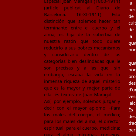
Especial Joan Maragall (1860-1911)
la
(artícle publicat al Diario de
nec
Barcelona. 16-XI-1911) Esta
de
distinción que solemos hacer tan
cul
terminante entre el cuerpo y el
de
alma, es hija de la soberbia de
la
nuestra razón que todo quiere
qua
reducirlo a sus pobres mecanismos
hu
y considerarlo dentro de las
i
categorías bien deslindadas que le
qua
son precisas y a las que, sin
hu
embargo, escapa la vida en la
pro
inmensa riqueza de aquel misterio
des
que es la mayor y mejor parte de
d'u
ella. és textos de Joan Maragall
ves
Así, por ejemplo, solemos juzgar y
laic
decir con el mayor aplomo: -Para
És
los males del cuerpo, el médico;
des
para los males del alma, el director
d'a
espiritual; para el cuerpo, medicina;
per
para el alma, máximas, consejos,