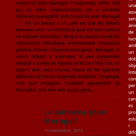
religió en Joan Maragall. (Fragmenta, 2010. 548
un
p.), un llibre imprescindible per a conèixer
ass
l’itinerari maragallià. Més textos de Joan Maragall
sen
En un temps i un país en què els debats
àn
teològics eren un combat al qual els laics catòlics
de
no estaven convidats i en què la coacció social del
luc
catolicisme dificultava enormement l’exposició
am
pública d’idees religioses divergents, Maragall es
un
veurà obligat a expressar el seu pensament
dob
religiós a través de figures de ficció i fins i tot, en
obj
alguns dels seus articles, haurà de fer aparents
ínt
defenses de l’ordre dogmàtic establert. Tot plegat,
con
vels que amaguen l’autèntic pensament de
per
l’escriptor. Uns vels dels quals, però,…
un
Llegir més
can
es
La panacea. Joan
pro
Maragall
est
i
15 novembre, 2010
dif