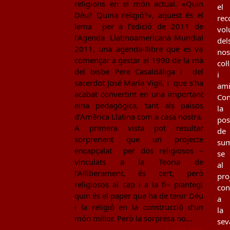
religions en el món actual. «Quin
el
Déu? Quina religió?», aquest és el
rec
lema per a l’edició de 2011 de
vol
l’Agenda Llatinoamericana Mundial
del
2011, una agenda-llibre que es va
nos
començar a gestar el 1990 de la mà
col
del bisbe Pere Casaldàliga i del
i
sacerdot José María Vigil, i que s’ha
ami
acabat convertint en una important
Con
eina pedagògica, tant als països
la
d’Amèrica Llatina com a casa nostra.
poss
A primera vista pot resultar
de
sorprenent que un projecte
sum
encapçalat per dos religiosos –
se
vinculats a la Teoria de
al
l’Alliberament, és cert, però
pro
religiosos al cap i a la fi– plantegi
con
quin és el paper que ha de tenir Déu
a
i la religió en la construcció d’un
la
món millor. Però la sorpresa no…
sev
Llegir més