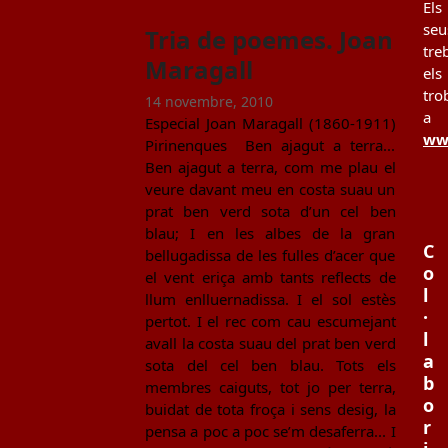
Els
seu
Tria de poemes. Joan
tre
Maragall
els
tro
14 novembre, 2010
a
Especial Joan Maragall (1860-1911)
www
Pirinenques Ben ajagut a terra...
Ben ajagut a terra, com me plau el
veure davant meu en costa suau un
prat ben verd sota d’un cel ben
blau; I en les albes de la gran
C
bellugadissa de les fulles d’acer que
o
el vent eriça amb tants reflects de
l
llum enlluernadissa. I el sol estès
·
pertot. I el rec com cau escumejant
l
avall la costa suau del prat ben verd
a
sota del cel ben blau. Tots els
b
membres caiguts, tot jo per terra,
o
buidat de tota froça i sens desig, la
r
pensa a poc a poc se’m desaferra... I