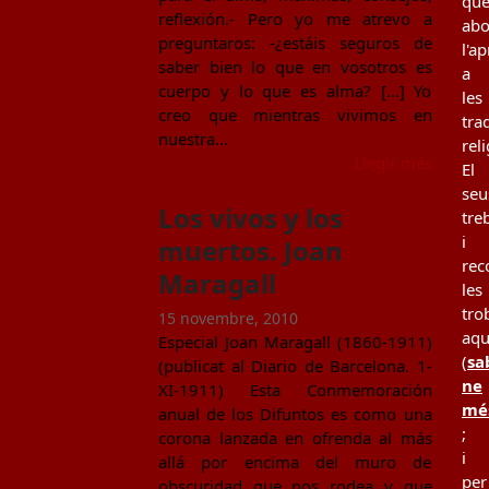
qu
reflexión.- Pero yo me atrevo a
ab
preguntaros: -¿estáis seguros de
l'a
saber bien lo que en vosotros es
a
cuerpo y lo que es alma? [...] Yo
les
creo que mientras vivimos en
tra
nuestra…
rel
Llegir més
El
seu
Los vivos y los
tre
i
muertos. Joan
rec
Maragall
les
tro
15 novembre, 2010
aqu
Especial Joan Maragall (1860-1911)
(
sa
(publicat al Diario de Barcelona. 1-
ne
XI-1911) Esta Conmemoración
mé
anual de los Difuntos es como una
;
corona lanzada en ofrenda al más
i
allá por encima del muro de
per
obscuridad que nos rodea y que