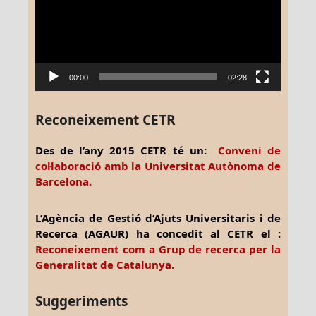
00:00
02:28
Reconeixement CETR
Des de l’any 2015 CETR té un:
Conveni de
col·laboració amb la Universitat Autònoma de
Barcelona.
L’Agència de Gestió d’Ajuts Universitaris i de
Recerca (AGAUR) ha concedit al CETR el :
Reconeixement com a Grup de recerca per la
Generalitat de Catalunya.
Suggeriments