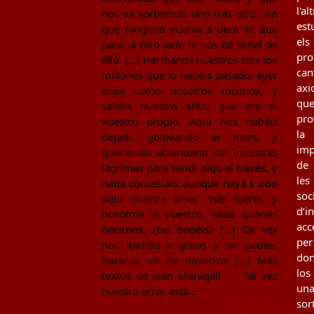
l'al
nos va sorbiendo uno tras otro, sin
est
que ninguno vuelva a decir lo que
els
pasa al otro lado ni nos dé señal de
pro
ello. [...] Hermanos nuestros sois los
can
millones que lo habéis pasado: ayer
axi
erais como nosotros mismos, y
qu
sabéis nuestro afán, que era el
pro
vuestro propio. Aquí nos habéis
la
dejado golpeando el muro y
imp
queriendo ablandarlo con nuestras
de
lágrimas para sentir algo al través, y
les
nada contestáis: aunque hayáis sido
soc
aquí nuestro amor más fuerte, y
d’i
nosotros el vuestro, nada queréis
acc
decirnos. ¿No podéis? [...] Tal vez
per
nos llamáis a gritos y no podéis
don
haceros oír de nosotros [...] Més
los
textos de Joan Maragall Tal vez
un
nuestro error está…
sor
Llegir més