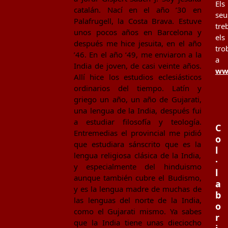
Els
catalán. Nací en el año ’30 en
seu
Palafrugell, la Costa Brava. Estuve
tre
unos pocos años en Barcelona y
els
después me hice jesuita, en el año
tro
’46. En el año ‘49, me enviaron a la
a
India de joven, de casi veinte años.
www
Allí hice los estudios eclesiásticos
ordinarios del tiempo. Latín y
griego un año, un año de Gujarati,
una lengua de la India, después fui
a estudiar filosofía y teología.
C
Entremedias el provincial me pidió
o
que estudiara sánscrito que es la
l
lengua religiosa clásica de la India,
·
y especialmente del hinduismo
l
aunque también cubre el Budismo,
a
y es la lengua madre de muchas de
b
las lenguas del norte de la India,
o
como el Gujarati mismo. Ya sabes
r
que la India tiene unas dieciocho