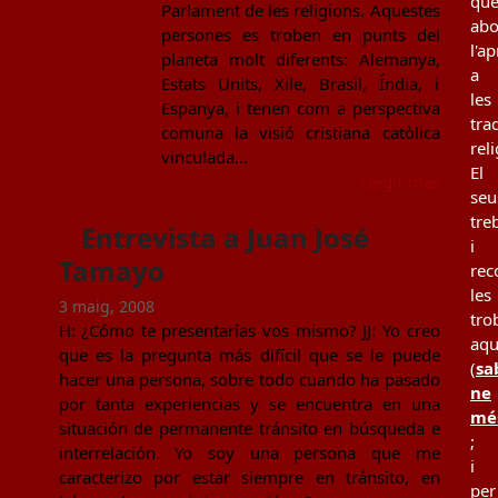
qu
Parlament de les religions. Aquestes
ab
persones es troben en punts del
l'a
planeta molt diferents: Alemanya,
a
Estats Units, Xile, Brasil, Índia, i
les
Espanya, i tenen com a perspectiva
tra
comuna la visió cristiana catòlica
rel
vinculada…
El
Llegir més
seu
tre
Entrevista a Juan José
i
Tamayo
rec
les
3 maig, 2008
tro
H: ¿Cómo te presentarías vos mismo? JJ: Yo creo
aqu
que es la pregunta más difícil que se le puede
(
sa
hacer una persona, sobre todo cuando ha pasado
ne
por tanta experiencias y se encuentra en una
mé
situación de permanente tránsito en búsqueda e
;
interrelación. Yo soy una persona que me
i
caracterizo por estar siempre en tránsito, en
per