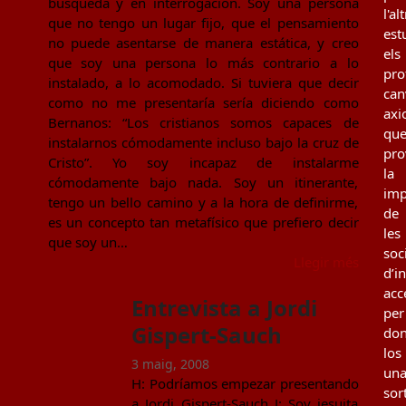
búsqueda y en interrogación. Soy una persona
l'al
que no tengo un lugar fijo, que el pensamiento
est
no puede asentarse de manera estática, y creo
els
que soy una persona lo más contrario a lo
pro
instalado, a lo acomodado. Si tuviera que decir
can
como no me presentaría sería diciendo como
axi
Bernanos: “Los cristianos somos capaces de
qu
instalarnos cómodamente incluso bajo la cruz de
pro
Cristo”. Yo soy incapaz de instalarme
la
cómodamente bajo nada. Soy un itinerante,
imp
tengo un bello camino y a la hora de definirme,
de
es un concepto tan metafísico que prefiero decir
les
que soy un…
soc
Llegir més
d’i
acc
Entrevista a Jordi
per
Gispert-Sauch
don
los
3 maig, 2008
un
H: Podríamos empezar presentando
sor
a Jordi Gispert-Sauch J: Soy jesuita