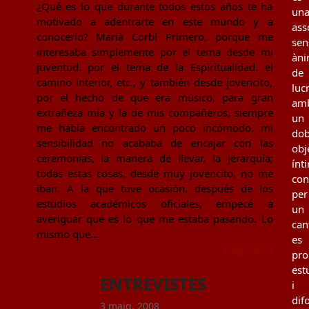
¿Qué es lo que durante todos estos años te ha
un
motivado a adentrarte en este mundo y a
ass
conocerlo? Marià Corbí Primero, porque me
sen
interesaba simplemente por el tema desde mi
àn
juventud, por el tema de la Espiritualidad, el
de
camino interior, etc., y también desde jovencito,
luc
por el hecho de que era músico, para gran
am
extrañeza mía y la de mis compañeros, siempre
un
me había encontrado un poco incómodo, mi
dob
sensibilidad no acababa de encajar con las
obj
ceremonias, la manera de llevar, la jerarquía;
ínt
todas estas cosas, desde muy jovencito, no me
con
iban. A la que tuve ocasión, después de los
per
estudios académicos oficiales, empecé a
un
averiguar qué es lo que me estaba pasando. Lo
can
mismo que…
es
Llegir més
pro
est
ENTREVISTES
i
dif
3 maig, 2008