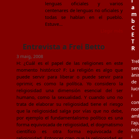
i
lenguas oficiales y varios
a
centenares de lenguas no oficiales y
m
todas se hablan en el pueblo.
b
Estuve…
C
Llegir més
E
T
Entrevista a Frei Betto
R
3 maig, 2008
Tre
H: ¿Cuál es el papel de las religiones en este
sen
momento histórico? F: La religión es algo que
àn
puede servir para liberar o puede servir para
de
oprimir, es como la política. Yo considero la
luc
religiosidad una dimensión esencial del ser
i
humano, como la sexualidad. Y cuando uno no
co
trata de elaborar su religiosidad tiene el riesgo
no
que la religiosidad salga por vías que no debe,
am
por ejemplo el fundamentalismo político es una
l'aj
forma equivocada de religiosidad, el dogmatismo
ec
científico es otra forma equivocada de
i
religiosidad. Entonces creo que la religiosidad es