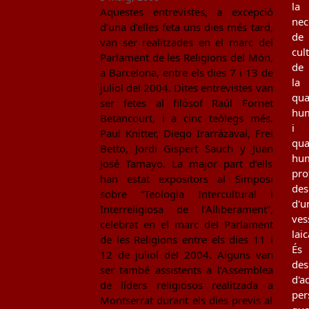
la
Aquestes entrevistes, a excepció
nec
d’una d’elles feta uns dies més tard,
de
van ser realitzades en el marc del
cul
Parlament de les Religions del Món,
de
a Barcelona, entre els dies 7 i 13 de
la
juliol del 2004. Dites entrevistes van
qua
ser fetes al filòsof Raúl Fornet
hu
Betancourt, i a cinc teòlegs més,
i
Paul Knitter, Diego Irarrázaval, Frei
qua
Betto, Jordi Gispert Sauch y Juan
hu
José Tamayo. La major part d’ells
pro
han estat expositors al Simposi
des
sobre “Teologia Intercultural i
d'u
Interreligiosa de l’Alliberament”,
ves
celebrat en el marc del Parlament
laic
de les Religions entre els dies 11 i
És
12 de juliol del 2004. Alguns van
des
ser també assistents a l’Assemblea
d'a
de líders religiosos realitzada a
per
Montserrat durant els dies previs al