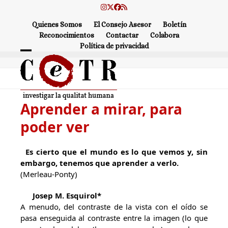
Skip
Instagram
Twitter
Facebook
RSS
to
Quienes Somos
El Consejo Asesor
Boletín
content
Reconocimientos
Contactar
Colabora
Política de privacidad
Open
Close
mobile
mobile
menu
menu
Aprender a mirar, para
poder ver
Es cierto que el mundo es lo que vemos y, sin
embargo, tenemos que aprender a verlo.
(Merleau-Ponty)
Josep M. Esquirol*
A menudo, del contraste de la vista con el oído se
pasa enseguida al contraste entre la imagen (lo que