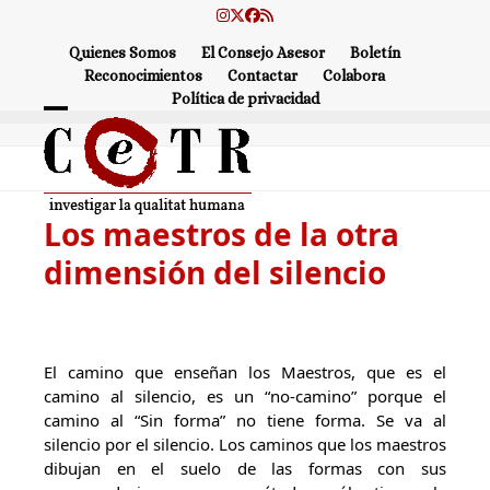
Skip
Instagram
Twitter
Facebook
RSS
to
Quienes Somos
El Consejo Asesor
Boletín
content
Reconocimientos
Contactar
Colabora
Política de privacidad
Open
Close
mobile
mobile
menu
menu
Los maestros de la otra
dimensión del silencio
El camino que enseñan los Maestros, que es el
camino al silencio, es un “no-camino” porque el
camino al “Sin forma” no tiene forma. Se va al
silencio por el silencio. Los caminos que los maestros
dibujan en el suelo de las formas con sus