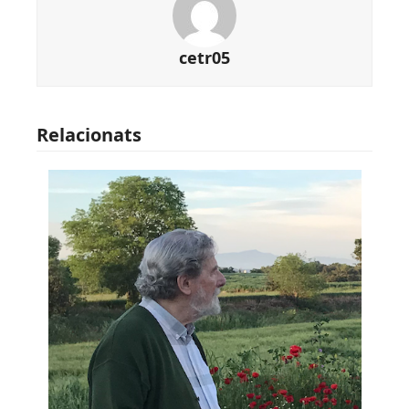
cetr05
Relacionats