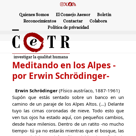
Skip
Instagram
Twitter
Facebook
RSS
to
Quienes Somos
El Consejo Asesor
Boletín
content
Reconocimientos
Contactar
Colabora
Política de privacidad
Open
Close
mobile
mobile
menu
menu
Meditando en los Alpes -
por Erwin Schrödinger-
Erwin Schrödinger
(Físico austríaco, 1887-1961)
Supón que estás sentado sobre un banco en un
camino de un paraje de los Alpes Altos. (…) Delante
tuyo las cimas coronadas de nieve. Todo esto que
ven tus ojos ha estado aquí, con pequeños cambios,
desde hace milenios. Dentro de un ratito -no mucho
tiempo- tú ya no estarás mientras que el bosque, las