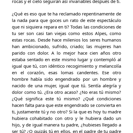
rocas y el cielo seguirán así invariables después de ti.
¿Qué es eso que te ha reclamado repentinamente de
la nada para que goces un rato de este espectáculo
que ni siquiera repara en ti? Todas las condiciones de
tu ser son casi tan viejas como estos Alpes, como
estas rocas. Desde hace milenios los seres humanos
han ambicionado, sufrido, criado; las mujeres han
parido con dolor. A lo mejor hace cien años otro
estaba sentado en este mismo lugar y contempló al
igual que tú, con idéntico recogimiento y melancolía
en el corazón, esas lomas candentes. Ese otro
hombre había sido engendrado por un hombre y
nacido de una mujer, igual que tú. Sentía alegría y
dolor como tú. ¿Era otro acaso? ¿No eras tú mismo?
¿Qué significa este tú mismo? ¿Qué condiciones
hacen falta para que este engendrado se convierta en
ti, justamente tú y no otro? Si la que es hoy tu madre
hubiera cohabitado con otro y le hubiera dado un
hijo, y de igual manera tu padre, ¿hubieses llegado a
ser tú? ¿O quizás tú en ellos, en el padre de tu padre