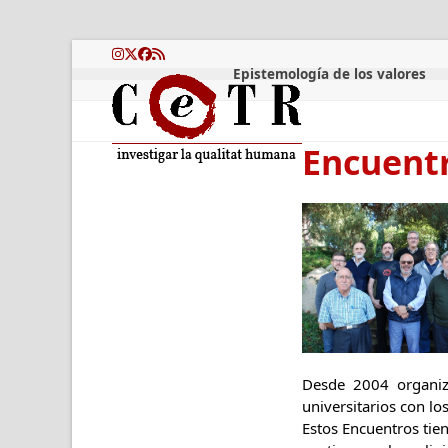
Skip
to
content
Instagram
Twitter
Facebook
RSS
Epistemología de los valores
Encuentr
Desde 2004 organiz
universitarios con l
Estos Encuentros tien