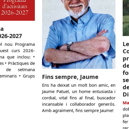
ma
026-2027
Le
l nou Programa
Co
aquest curs 2026-
a que inclou: •
pr
s • Pràctiques de
de
s de setmana
fo
Fins sempre, Jaume
 Seminaris • Grups
se
Ens ha deixat un molt bon amic, en
de
Jaume Patuel, un home entusiasta i
D
cordial, vital fins al final, buscador
Ma
incansable i col·laborador generós.
do
Amb agraïment, fins sempre Jaume!
pla
fer
re