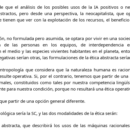
e que el análisis de los posibles usos de la IA positivos o ne
tractos, pero desde una perspectiva, la neocapitalista, que 
e tienen que ver con la explotación de los recursos, el benefici
ión, no formulada pero asumida, se optara por vivir en una soci
a de las personas en los equipos, de interdependencia e
el medio y las especies vivientes habitantes en el planeta, enton
egativas serían otras, las formulaciones de la ética abstracta sería
antropología que considera que la naturaleza humana es racion
esulte operativa. Si, por el contrario, tenemos que partir de un
les, constituidos como tales por nuestra competencia lingüíst
ente para nuestra condición, porque no resultará una ética operati
que partir de una opción general diferente.
ológica sería la SC, y las dos modalidades de la ética serán:
 abstracta, que describirá los usos de las máquinas racionales