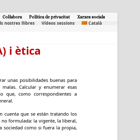
Col·labora
Política de privacitat
Xarxes socials
ls nostres llibres
Vídeos sessions
Català
A) i ètica
rar unas posibilidades buenas para
es malas. Calcular y enumerar esas
so que, como correspondientes a
eneral.
en cuenta que se están tratando los
no formulada: la vigente, la liberal,
la sociedad como si fuera la propia,