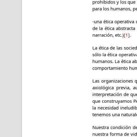
prohibidos y los que
para los humanos, pe
-una ética operativa 
de la ética abstracta
narración, etc.)
[1]
.
La ética de las soc
sólo la ética operati
humanos. La ética abs
comportamiento hu
Las organizaciones q
axiológica previa, 
interpretación de qu
que construyamos PA
la necesidad inelud
tenemos una natural
Nuestra condición de
nuestra forma de vid