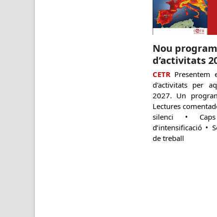
Nou progra
d’activitats 2
CETR
Presentem e
d'activitats per 
2027. Un program
Lectures comentade
silenci • Cap
d’intensificació •
de treball