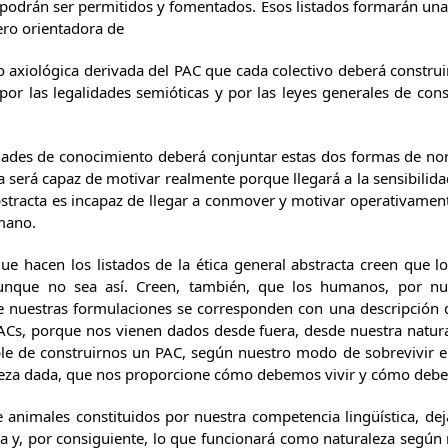
 podrán ser permitidos y fomentados. Esos listados formarán una 
ro orientadora de
o axiológica derivada del PAC que cada colectivo deberá construir
 por las legalidades semióticas y por las leyes generales de con
iedades de conocimiento deberá conjuntar estas dos formas de n
va será capaz de motivar realmente porque llegará a la sensibilid
tracta es incapaz de llegar a conmover y motivar operativamente 
mano.
ue hacen los listados de la ética general abstracta creen que l
aunque no sea así. Creen, también, que los humanos, por nue
e nuestras formulaciones se corresponden con una descripción d
Cs, porque nos vienen dados desde fuera, desde nuestra natu
ible de construirnos un PAC, según nuestro modo de sobrevivir 
eza dada, que nos proporcione cómo debemos vivir y cómo debemo
 animales constituidos por nuestra competencia lingüística, de
a y, por consiguiente, lo que funcionará como naturaleza según