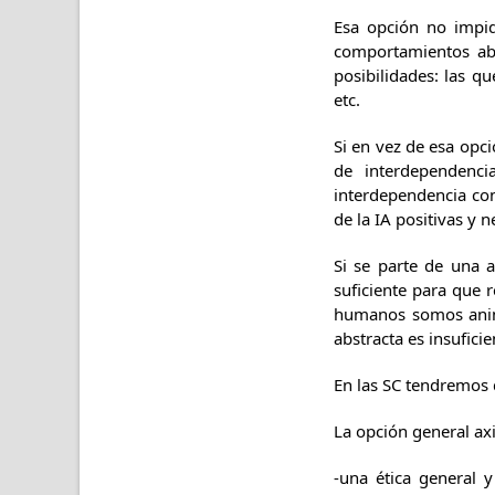
Esa opción no impid
comportamientos abs
posibilidades: las qu
etc.
Si en vez de esa opc
de interdependenci
interdependencia con 
de la IA positivas y n
Si se parte de una 
suficiente para que r
humanos somos anima
abstracta es insufici
En las SC tendremos 
La opción general axi
-una ética general y