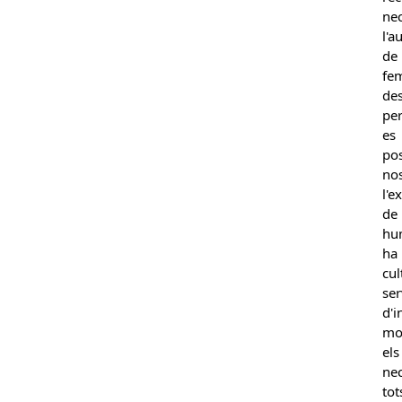
ne
l'a
de
fem
de
per
es
po
no
l'e
de
hum
ha
cul
se
d'
mog
el
nec
to