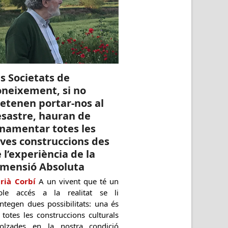
s Societats de
neixement, si no
etenen portar-nos al
sastre, hauran de
namentar totes les
ves construccions des
 l’experiència de la
imensió Absoluta
rià Corbí
A un vivent que té un
ble accés a la realitat se li
ntegen dues possibilitats: una és
 totes les construccions culturals
colzades en la nostra condició