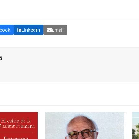
book
LinkedIn
Email
5