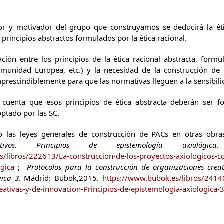
r y motivador del grupo que construyamos se deducirá la ét
s principios abstractos formulados por la ética racional.
ación entre los principios de la ética racional abstracta, formu
munidad Europea, etc.) y la necesidad de la construcción d
prescindiblemente para que las normativas lleguen a la sensibilid
cuenta que esos principios de ética abstracta deberán ser f
ptado por las SC.
las leyes generales de construcción de PACs en otras obr
lectivos. Principios de epistemología axiológi
/libros/222613/La-construccion-de-los-proyectos-axiologicos-col
gica
;
Protocolos para la construcción de organizaciones creat
gica 3
. Madrid: Bubok,2015.
https://www.bubok.es/libros/24140
eativas-y-de-innovacion-Principios-de-epistemologia-axiologica-