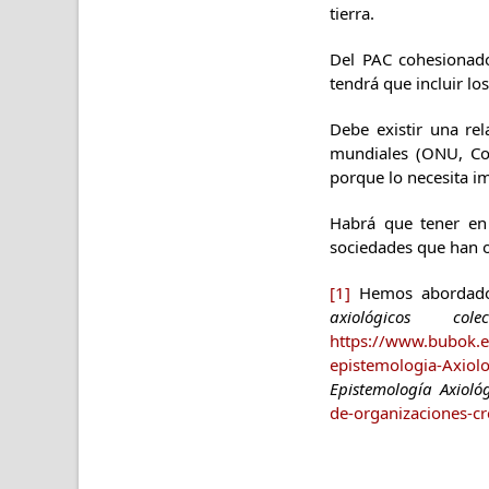
tierra.
Del PAC cohesionado
tendrá que incluir lo
Debe existir una rel
mundiales (ONU, Co
porque lo necesita im
Habrá que tener en 
sociedades que han o
[1]
Hemos abordado 
axiológicos co
https://www.bubok.es
epistemologia-Axiolo
Epistemología Axioló
de-organizaciones-cr