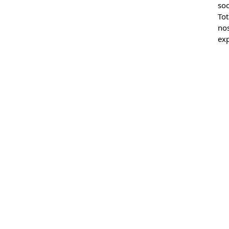
soc
Tot
nos
exp