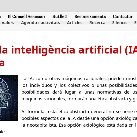
m
El Consell Assessor
Butlletí
Reconeixements
Contactar
 valors
Agenda i activitats
Articles
Recerca
Silencis
E
a intel·ligència artificial (I
a
La IA, como otras máquinas racionales, pueden most
los individuos y los colectivos o unas posibilidad
posibilidades dará lugar a unas normativas de u
máquinas racionales, formarán una ética abstracta y g
Al formular esta ética abstracta general no se tiene 
posibles aspectos de la IA desde una opción axiológica 
la neocapitalista. Esa opción axiológica está dada en 
le.