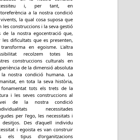
cessiteu i, per tant, en
utoreferència a la nostra condició
 vivents, la qual cosa suposa que
 les construccions i la seva gestió
s de la nostra egocentració que,
 les dificultats que es presenten,
 transforma en egoisme. L'altra
ssibilitat recolzem totes les
stres construccions culturals en
xperiència de la dimensió absoluta
 la nostra condició humana. La
anitat, en tota la seva història,
 fonamentat tots els trets de la
tura i les seves construccions al
rvei de la nostra condició
individualitats necessitades
udes per l'ego, les necessitats i
s desitjos. Des d'aquell individu
essitat i egoista es van construir
ts els tipus d'organitzacions