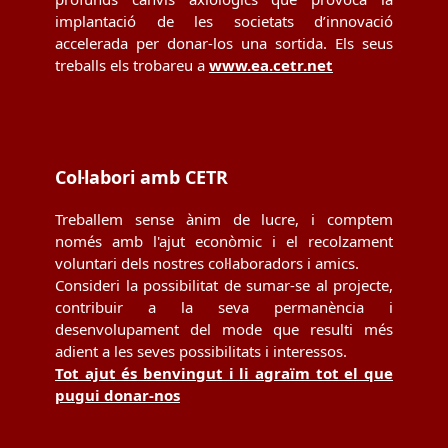
implantació de les societats d’innovació
accelerada per donar-los una sortida. Els seus
treballs els trobareu a
www.ea.cetr.net
Col·labori amb CETR
Treballem sense ànim de lucre, i comptem
només amb l'ajut econòmic i el recolzament
voluntari dels nostres col·laboradors i amics.
Consideri la possibilitat de sumar-se al projecte,
contribuir a la seva permanència i
desenvolupament del mode que resulti més
adient a les seves possibilitats i interessos.
Tot ajut és benvingut i li agraïm tot el que
pugui donar-nos