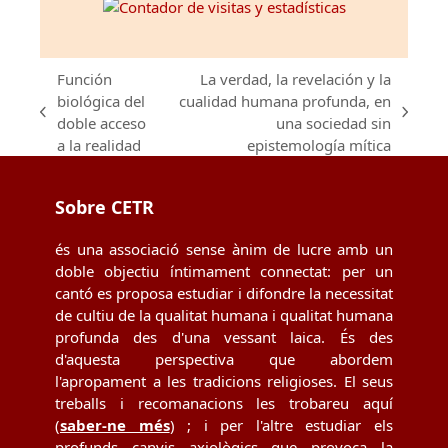
Función
La verdad, la revelación y la
biológica del
cualidad humana profunda, en
previous
next
doble acceso
una sociedad sin
post:
post:
a la realidad
epistemología mítica
Sobre CETR
és una associació sense ànim de lucre amb un
doble objectiu íntimament connectat: per un
cantó es proposa estudiar i difondre la necessitat
de cultiu de la qualitat humana i qualitat humana
profunda des d'una vessant laica. És des
d'aquesta perspectiva que abordem
l'apropament a les tradicions religioses. El seus
treballs i recomanacions les trobareu aquí
(
saber-ne més
) ; i per l'altre estudiar els
profunds canvis axiològics que provoca la