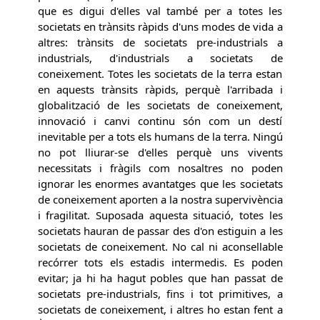
que es digui d'elles val també per a totes les
societats en trànsits ràpids d'uns modes de vida a
altres: trànsits de societats pre-industrials a
industrials, d'industrials a societats de
coneixement. Totes les societats de la terra estan
en aquests trànsits ràpids, perquè l'arribada i
globalització de les societats de coneixement,
innovació i canvi continu són com un destí
inevitable per a tots els humans de la terra. Ningú
no pot lliurar-se d'elles perquè uns vivents
necessitats i fràgils com nosaltres no poden
ignorar les enormes avantatges que les societats
de coneixement aporten a la nostra supervivència
i fragilitat. Suposada aquesta situació, totes les
societats hauran de passar des d'on estiguin a les
societats de coneixement. No cal ni aconsellable
recórrer tots els estadis intermedis. Es poden
evitar; ja hi ha hagut pobles que han passat de
societats pre-industrials, fins i tot primitives, a
societats de coneixement, i altres ho estan fent a