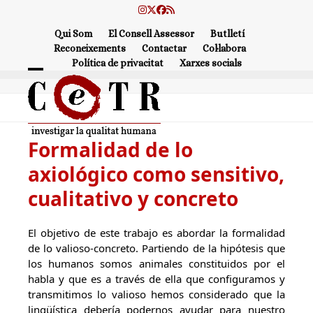
Skip
Instagram
Twitter
Facebook
RSS
to
Qui Som
El Consell Assessor
Butlletí
content
Reconeixements
Contactar
Col·labora
Política de privacitat
Xarxes socials
Open
Close
mobile
mobile
menu
menu
Formalidad de lo
axiológico como sensitivo,
cualitativo y concreto
El objetivo de este trabajo es abordar la formalidad
de lo valioso-concreto. Partiendo de la hipótesis que
los humanos somos animales constituidos por el
habla y que es a través de ella que configuramos y
transmitimos lo valioso hemos considerado que la
lingüística debería podernos ayudar para nuestro