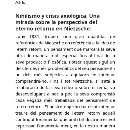
Àsia.
Nihilismo y crisis axiológica. Una
mirada sobre la perspectiva del
eterno retorno en Nietzsche.
L'any 1881, trobem una gran quantitat de
referències de Nietzsche en referència a la idea de
l'etern retorn, un pensament que marcarà la seva
obra de manera molt especial fins al final de la
seva producció filosòfica. Potser aquest sigui un
dels temes més problemàtics del seu pensament i
un dels més subjectes a equívocs en intentar
comprendre-ho. Fins i tot Nietzsche, si s'até a
l'elaboració de la seva reflexió sobre el tema, va
desenvolupant a poc a poc la seva comprensió
cada vegada més treballada del pensament de
l'etern retorn. El nostre objectiu ha estat intentar
treure del pensament de l'etern retorn aquell
contingut fonamental que amb tal doctrina es vol
expressar. Fonamentalment, en la nostra manera