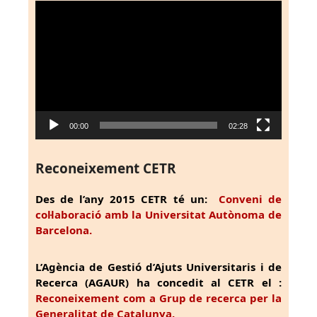
Reproductor
de
vídeo
00:00
02:28
Reconeixement CETR
Des de l’any 2015 CETR té un:
Conveni de
col·laboració amb la Universitat Autònoma de
Barcelona.
L’Agència de Gestió d’Ajuts Universitaris i de
Recerca (AGAUR) ha concedit al CETR el :
Reconeixement com a Grup de recerca per la
Generalitat de Catalunya.