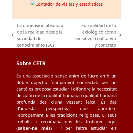
La dimensión absoluta
Formalidad de lo
de la realidad desde la
axiológico como
previous
next
sociedad de
sensitivo, cualitativo
post:
post:
conocimiento (SC)
y concreto
Sobre CETR
és una associació sense ànim de lucre amb un
doble objectiu íntimament connectat: per un
cantó es proposa estudiar i difondre la necessitat
de cultiu de la qualitat humana i qualitat humana
profunda des d'una vessant laica. És des
d'aquesta perspectiva que abordem
l'apropament a les tradicions religioses. El seus
treballs i recomanacions les trobareu aquí
(
saber-ne més
) ; i per l'altre estudiar els