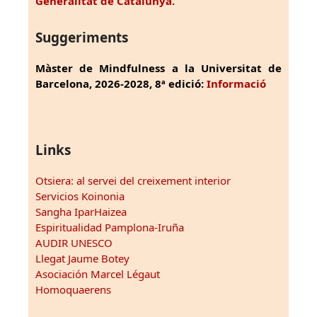
Generalitat de Catalunya.
Suggeriments
Màster de Mindfulness a la Universitat de
Barcelona, 2026-2028, 8ª edició:
Informació
Links
Otsiera: al servei del creixement interior
Servicios Koinonia
Sangha IparHaizea
Espiritualidad Pamplona-Iruña
AUDIR UNESCO
Llegat Jaume Botey
Asociación Marcel Légaut
Homoquaerens