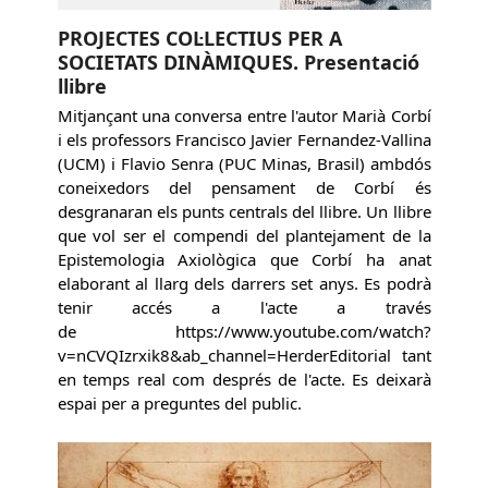
PROJECTES COL·LECTIUS PER A
SOCIETATS DINÀMIQUES. Presentació
llibre
Mitjançant una conversa entre l'autor Marià Corbí
i els professors Francisco Javier Fernandez-Vallina
(UCM) i Flavio Senra (PUC Minas, Brasil) ambdós
coneixedors del pensament de Corbí és
desgranaran els punts centrals del llibre. Un llibre
que vol ser el compendi del plantejament de la
Epistemologia Axiològica que Corbí ha anat
elaborant al llarg dels darrers set anys. Es podrà
tenir accés a l'acte a través
de https://www.youtube.com/watch?
v=nCVQIzrxik8&ab_channel=HerderEditorial tant
en temps real com després de l'acte. Es deixarà
espai per a preguntes del public.