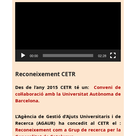
Reproductor
de
vídeo
00:00
02:28
Reconeixement CETR
Des de l’any 2015 CETR té un:
Conveni de
col·laboració amb la Universitat Autònoma de
Barcelona.
L’Agència de Gestió d’Ajuts Universitaris i de
Recerca (AGAUR) ha concedit al CETR el :
Reconeixement com a Grup de recerca per la