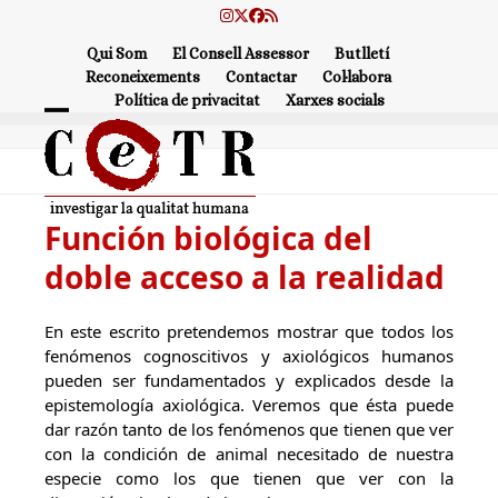
Skip
Instagram
Twitter
Facebook
RSS
to
Qui Som
El Consell Assessor
Butlletí
content
Reconeixements
Contactar
Col·labora
Política de privacitat
Xarxes socials
Open
Close
mobile
mobile
menu
menu
Función biológica del
doble acceso a la realidad
En este escrito pretendemos mostrar que todos los
fenómenos cognoscitivos y axiológicos humanos
pueden ser fundamentados y explicados desde la
epistemología axiológica. Veremos que ésta puede
dar razón tanto de los fenómenos que tienen que ver
con la condición de animal necesitado de nuestra
especie como los que tienen que ver con la