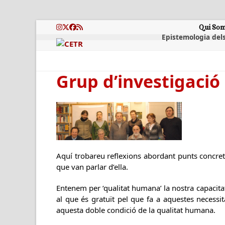
Skip
to
content
Qui So
Instagram
Twitter
Facebook
RSS
Epistemologia dels
Grup d’investigació
Aquí trobareu reflexions abordant punts concrets 
que van parlar d’ella.
Entenem per ‘qualitat humana’ la nostra capacitat
al que és gratuït pel que fa a aquestes necessita
aquesta doble condició de la qualitat humana.