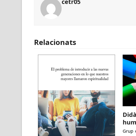
cetr05
Relacionats
Didà
hum
Grup d