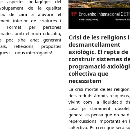
ar aspectes pedagògics del
volupament de la qualitat
na, de cara a afavorir el
ement interior de criatures i
s. Format per persones
ionades amb el món educatiu,
Crisi de les religions i
a poc s’ha anat generant
desmantellament
ials, reflexions, propostes
axiològic. El repte de
ques i... nous interrogants!
construir sistemes d
programació axiològ
col·lectiva que
necessitem
La crisi mortal de les religion
dels reduïts àmbits religiosos,
vivint com la liquidació d'
cosa ja clarament obsole
general es pensa que no ha de
repercussions importants en l
col·lectiva. Es creu que serà su