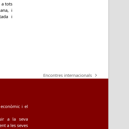
 a tots
ana, i
ada i
Encontres internacionals
next
post:
econòmic i el
uir a la seva
nt a les seves