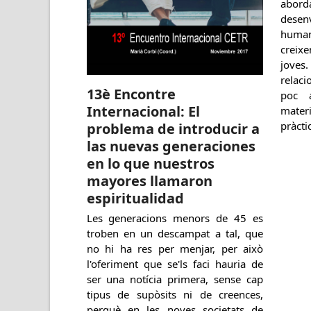
abord
desen
huma
creix
jove
relac
13è Encontre
poc 
Internacional: El
mater
pràcti
problema de introducir a
las nuevas generaciones
en lo que nuestros
mayores llamaron
espiritualidad
Les generacions menors de 45 es
troben en un descampat a tal, que
no hi ha res per menjar, per això
l'oferiment que se'ls faci hauria de
ser una notícia primera, sense cap
tipus de supòsits ni de creences,
perquè en les noves societats de