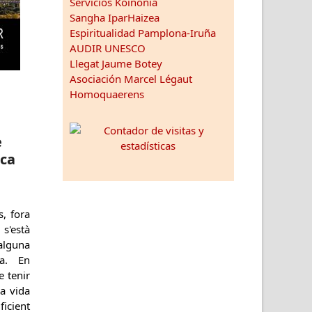
Servicios Koinonia
Sangha IparHaizea
Espiritualidad Pamplona-Iruña
AUDIR UNESCO
Llegat Jaume Botey
Asociación Marcel Légaut
Homoquaerens
e
ica
s, fora
 s'està
alguna
ta. En
 tenir
a vida
ficient