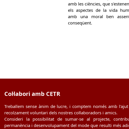
amb les ciències, que s'estenen
els aspectes de la vida hum
amb una moral ben assent
conseqüent.
Col·labori amb CETR
Treballem sense ànim de lucre, i comptem només amb l'ajut 
recolzament voluntari dels nostres col·laboradors i amics.
Consideri la possibilitat de sumar-se al projecte, contrib
permanència i desenvolupament del mode que resulti més adie