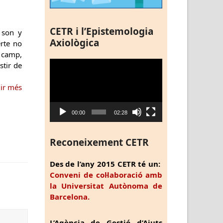
CETR i l’Epistemologia
 son y
Axiològica
rte no
 camp,
Reproductor
stir de
de
vídeo
gir més
00:00
02:28
Reconeixement CETR
Des de l’any 2015 CETR té un:
Conveni de col·laboració amb
la Universitat Autònoma de
Barcelona.
L’Agència de Gestió d’Ajuts