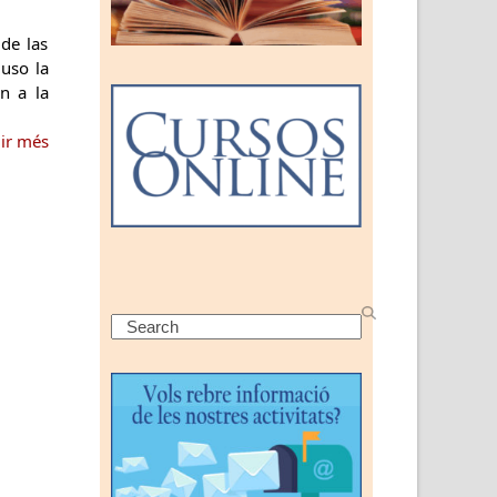
de las
uso la
n a la
gir més
Search