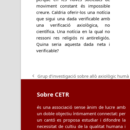
moviment constant és impossible
creure. Caldria oferir-los una notícia
que sigui una dada verificable amb
una verificació axiològica, no
científica. Una notícia en la qual no
ressoni res religiós ni antireligiós.
Quina seria aquesta dada neta i
verificable?
Grup d’investigació sobre allò axiològic humà
previous
post:
Sobre CETR
és una associació sense ànim de lucre amb
un doble objectiu íntimament connectat: per
un cantó es proposa estudiar i difondre la
necessitat de cultiu de la qualitat humana i