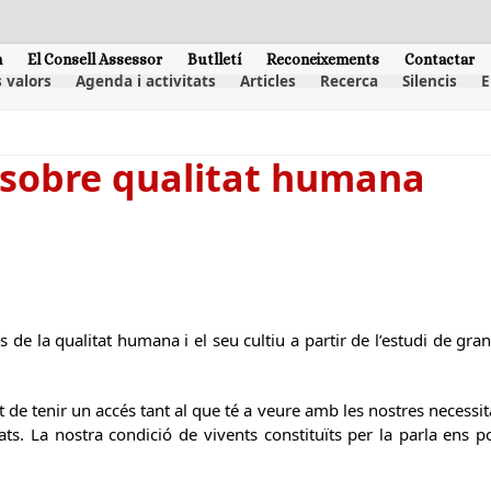
m
El Consell Assessor
Butlletí
Reconeixements
Contactar
 valors
Agenda i activitats
Articles
Recerca
Silencis
E
 sobre qualitat humana
de la qualitat humana i el seu cultiu a partir de l’estudi de gra
 de tenir un accés tant al que té a veure amb les nostres necessi
ts. La nostra condició de vivents constituïts per la parla ens po