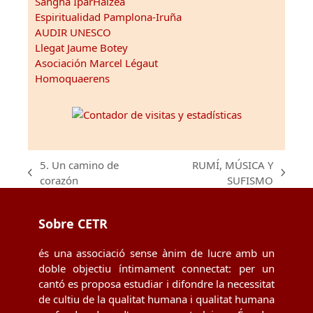
Sangha IparHaizea
Espiritualidad Pamplona-Iruña
AUDIR UNESCO
Llegat Jaume Botey
Asociación Marcel Légaut
Homoquaerens
5. Un camino de
RUMÍ, MÚSICA Y
previous
next
corazón
SUFISMO
post:
post:
Sobre CETR
és una associació sense ànim de lucre amb un
doble objectiu íntimament connectat: per un
cantó es proposa estudiar i difondre la necessitat
de cultiu de la qualitat humana i qualitat humana