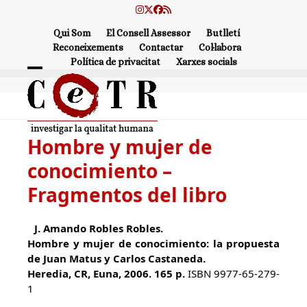
Skip
Instagram
Twitter
Facebook
RSS
to
Qui Som
El Consell Assessor
Butlletí
content
Reconeixements
Contactar
Col·labora
Política de privacitat
Xarxes socials
Open
Close
mobile
mobile
menu
menu
Hombre y mujer de
conocimiento –
Fragmentos del libro
J. Amando Robles Robles.
Hombre y mujer de conocimiento: la propuesta
de Juan Matus y Carlos Castaneda.
Heredia, CR, Euna, 2006. 165 p.
ISBN 9977-65-279-
1