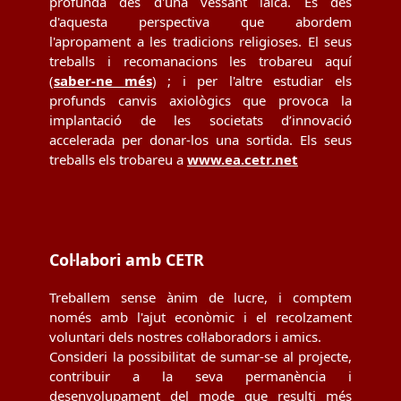
profunda des d'una vessant laica. És des
d'aquesta perspectiva que abordem
l'apropament a les tradicions religioses. El seus
treballs i recomanacions les trobareu aquí
(
saber-ne més
) ; i per l'altre estudiar els
profunds canvis axiològics que provoca la
implantació de les societats d’innovació
accelerada per donar-los una sortida. Els seus
treballs els trobareu a
www.ea.cetr.net
Col·labori amb CETR
Treballem sense ànim de lucre, i comptem
només amb l'ajut econòmic i el recolzament
voluntari dels nostres col·laboradors i amics.
Consideri la possibilitat de sumar-se al projecte,
contribuir a la seva permanència i
desenvolupament del mode que resulti més