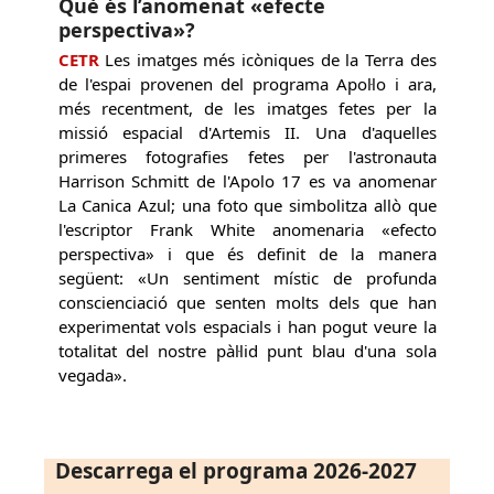
Què és l’anomenat «efecte
perspectiva»?
CETR
Les imatges més icòniques de la Terra des
de l'espai provenen del programa Apol·lo i ara,
més recentment, de les imatges fetes per la
missió espacial d'Artemis II. Una d'aquelles
primeres fotografies fetes per l'astronauta
Harrison Schmitt de l'Apolo 17 es va anomenar
La Canica Azul; una foto que simbolitza allò que
l'escriptor Frank White anomenaria «efecto
perspectiva» i que és definit de la manera
següent: «Un sentiment místic de profunda
conscienciació que senten molts dels que han
experimentat vols espacials i han pogut veure la
totalitat del nostre pàl·lid punt blau d'una sola
vegada».
Descarrega el programa 2026-2027