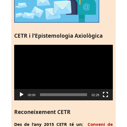
CETR i l’Epistemologia Axiològica
Reproductor
de
vídeo
00:00
02:28
Reconeixement CETR
Des de l’any 2015 CETR té un:
Conveni de