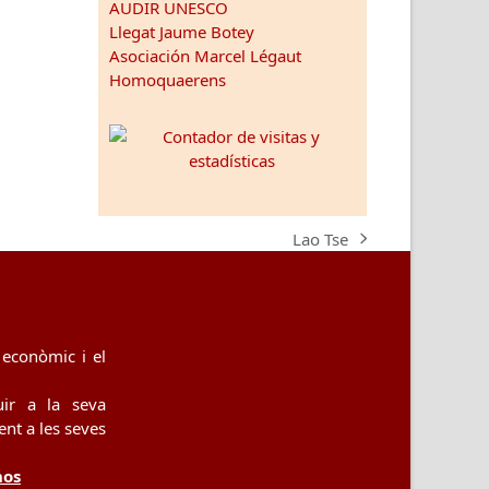
AUDIR UNESCO
Llegat Jaume Botey
Asociación Marcel Légaut
Homoquaerens
Lao Tse
next
post:
econòmic i el
uir a la seva
nt a les seves
nos