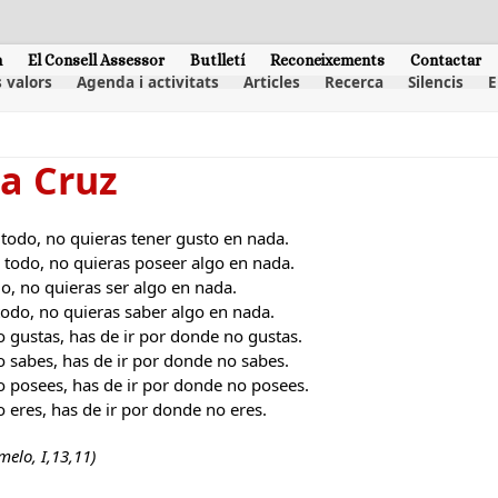
m
El Consell Assessor
Butlletí
Reconeixements
Contactar
 valors
Agenda i activitats
Articles
Recerca
Silencis
E
la Cruz
 todo, no quieras tener gusto en nada.
o todo, no quieras poseer algo en nada.
do, no quieras ser algo en nada.
todo, no quieras saber algo en nada.
o gustas, has de ir por donde no gustas.
o sabes, has de ir por donde no sabes.
o posees, has de ir por donde no posees.
o eres, has de ir por donde no eres.
elo, I,13,11)