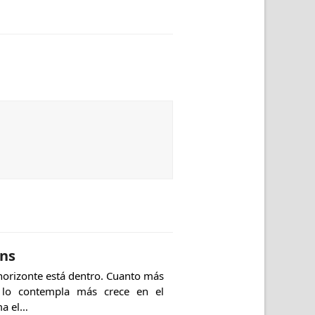
ins
horizonte está dentro. Cuanto más
 lo contempla más crece en el
ma el…