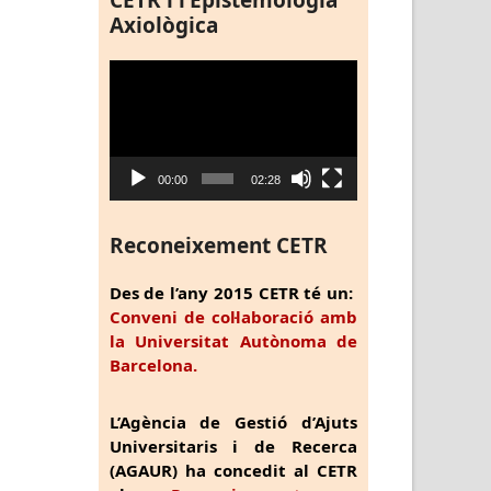
CETR i l’Epistemologia
Axiològica
Reproductor
de
vídeo
00:00
02:28
Reconeixement CETR
Des de l’any 2015 CETR té un:
Conveni de col·laboració amb
la Universitat Autònoma de
Barcelona.
L’Agència de Gestió d’Ajuts
Universitaris i de Recerca
(AGAUR) ha concedit al CETR