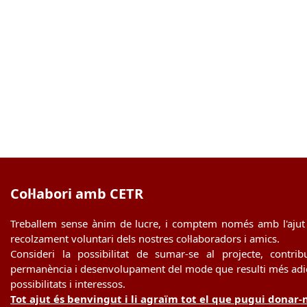
Col·labori amb CETR
Treballem sense ànim de lucre, i comptem només amb l'ajut 
recolzament voluntari dels nostres col·laboradors i amics.
Consideri la possibilitat de sumar-se al projecte, contrib
permanència i desenvolupament del mode que resulti més adie
possibilitats i interessos.
Tot ajut és benvingut i li agraïm tot el que pugui donar-