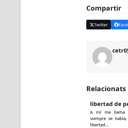
Compartir
Twitter
Face
cetr0
Relacionats
libertad de 
A mí me llama l
siempre se habla,
libertad…