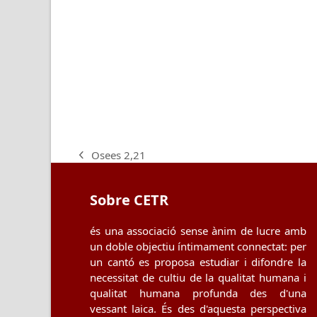
Osees 2,21
previous
post:
Sobre CETR
és una associació sense ànim de lucre amb
un doble objectiu íntimament connectat: per
un cantó es proposa estudiar i difondre la
necessitat de cultiu de la qualitat humana i
qualitat humana profunda des d'una
vessant laica. És des d'aquesta perspectiva