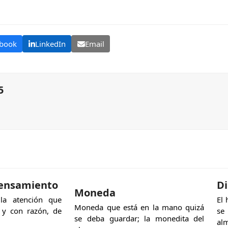
book
LinkedIn
Email
5
pensamiento
D
Moneda
a atención que
El 
Moneda que está en la mano quizá
 y con razón, de
se
se deba guardar; la monedita del
al