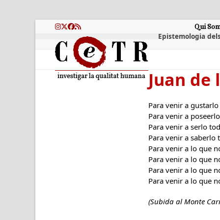
Skip
to
content
Qui So
Instagram
Twitter
Facebook
RSS
Epistemologia dels
Juan de 
Para venir a gustarlo
Para venir a poseerl
Para venir a serlo to
Para venir a saberlo 
Para venir a lo que n
Para venir a lo que n
Para venir a lo que n
Para venir a lo que n
(Subida al Monte Carm