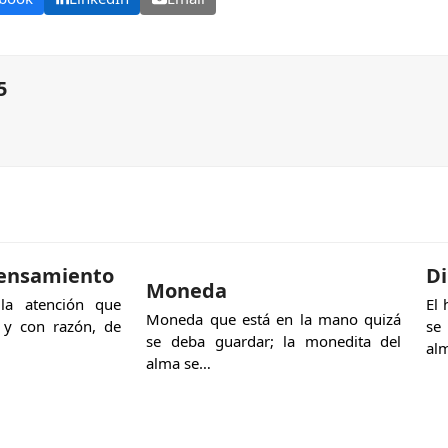
5
pensamiento
D
Moneda
a atención que
El 
Moneda que está en la mano quizá
 y con razón, de
se
se deba guardar; la monedita del
al
alma se…