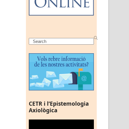
Search
CETR i l’Epistemologia
Axiològica
Reproductor
de