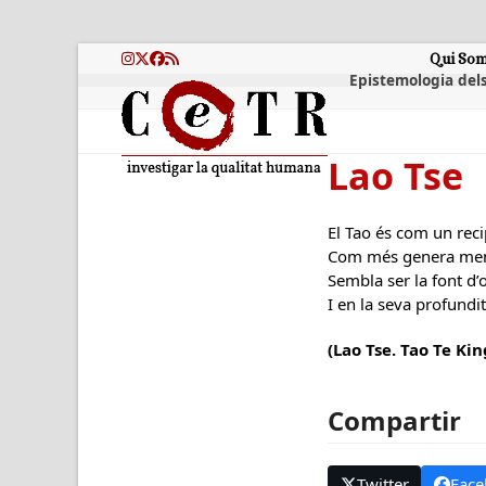
Skip
to
content
Qui So
Instagram
Twitter
Facebook
RSS
Epistemologia dels
Lao Tse
El Tao és com un reci
Com més genera men
Sembla ser la font d’
I en la seva profund
(Lao Tse. Tao Te King
Compartir
Twitter
Face