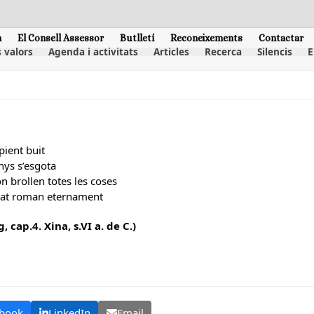
m
El Consell Assessor
Butlletí
Reconeixements
Contactar
 valors
Agenda i activitats
Articles
Recerca
Silencis
E
pient buit
ys s’esgota
on brollen totes les coses
itat roman eternament
, cap.4. Xina, s.VI a. de C.)
book
LinkedIn
Email