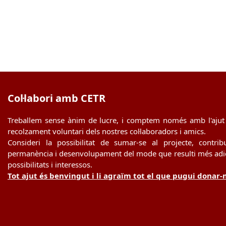
Col·labori amb CETR
Treballem sense ànim de lucre, i comptem només amb l'ajut 
recolzament voluntari dels nostres col·laboradors i amics.
Consideri la possibilitat de sumar-se al projecte, contrib
permanència i desenvolupament del mode que resulti més adie
possibilitats i interessos.
Tot ajut és benvingut i li agraïm tot el que pugui donar-