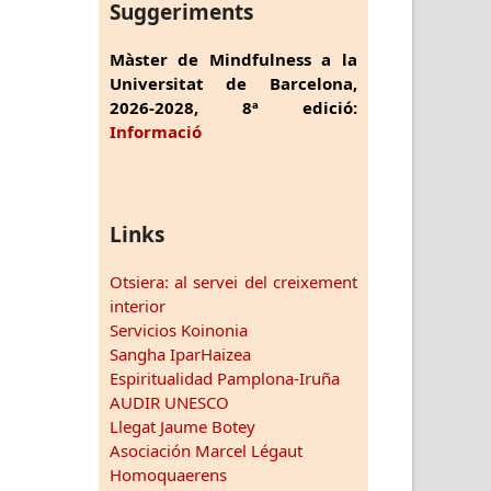
Suggeriments
Màster de Mindfulness a la
Universitat de Barcelona,
2026-2028, 8ª edició:
Informació
Links
Otsiera: al servei del creixement
interior
Servicios Koinonia
Sangha IparHaizea
Espiritualidad Pamplona-Iruña
AUDIR UNESCO
Llegat Jaume Botey
Asociación Marcel Légaut
Homoquaerens