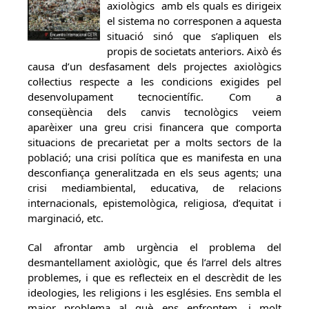
axiològics amb els quals es dirigeix
el sistema no corresponen a aquesta
situació sinó que s’apliquen els
propis de societats anteriors. Això és
causa d’un desfasament dels projectes axiològics
col·lectius respecte a les condicions exigides pel
desenvolupament tecnocientífic. Com a
conseqüència dels canvis tecnològics veiem
aparèixer una greu crisi financera que comporta
situacions de precarietat per a molts sectors de la
població; una crisi política que es manifesta en una
desconfiança generalitzada en els seus agents; una
crisi mediambiental, educativa, de relacions
internacionals, epistemològica, religiosa, d’equitat i
marginació, etc.
Cal afrontar amb urgència el problema del
desmantellament axiològic, que és l’arrel dels altres
problemes, i que es reflecteix en el descrèdit de les
ideologies, les religions i les esglésies. Ens sembla el
major problema al què ens enfrontem, i molt