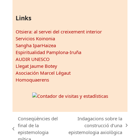
Links
Otsiera: al servei del creixement interior
Servicios Koinonia
Sangha IparHaizea
Espiritualidad Pamplona-Iruña
AUDIR UNESCO
Llegat Jaume Botey
Asociación Marcel Légaut
Homoquaerens
Conseqüències del
Indagacions sobre la
final de la
construcció d’una
next
previous
epistemologia
epistemologia axiològica
post:
post:
mítica