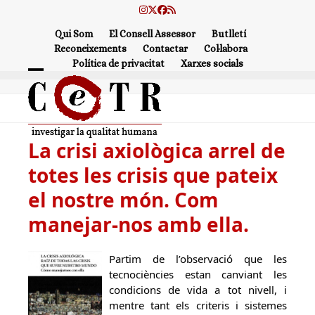
Skip
Instagram
Twitter
Facebook
RSS
to
Qui Som
El Consell Assessor
Butlletí
content
Reconeixements
Contactar
Col·labora
Política de privacitat
Xarxes socials
Open
Close
mobile
mobile
menu
menu
La crisi axiològica arrel de
totes les crisis que pateix
el nostre món. Com
manejar-nos amb ella.
Partim de l’observació que les
tecnociències estan canviant les
condicions de vida a tot nivell, i
mentre tant els criteris i sistemes