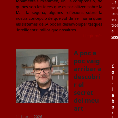
fonamentals m’animen, un, la comprensió, de
Els
quines son les idees que es socialitzen sobre la
seu
IA i la segona, algunes reflexions sobre la
tre
nostra concepció de què vol dir ser humà quan
els
els sistemes de IA poden desenvolupar tasques
tro
“intel·ligents” millor que nosaltres.
a
Llegir més
www
A poc a
poc vaig
C
arribar a
o
descobri
l
r el
·
l
secret
a
del meu
b
o
art
r
11 febrer, 2026