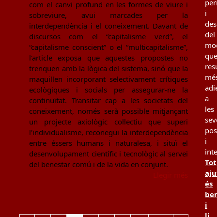
per
com el canvi profund en les formes de viure i
i
sobreviure, avui marcades per la
des
interdependència i el coneixement. Davant de
del
discursos com el “capitalisme verd”, el
mo
“capitalisme conscient” o el “multicapitalisme”,
qu
l'article exposa que aquestes propostes no
resu
trenquen amb la lògica del sistema, sinó que la
mé
maquillen incorporant selectivament crítiques
adi
ecològiques i socials per assegurar-ne la
a
continuïtat. Transitar cap a les societats del
les
coneixement, només serà possible mitjançant
sev
un projecte axiològic col·lectiu que superi
pos
l'individualisme, reconegui la interdependència
i
entre éssers humans i naturalesa, i situï el
int
desenvolupament científic i tecnològic al servei
Tot
del benestar comú i de la vida en conjunt.
aju
Llegir més
és
be
i
li