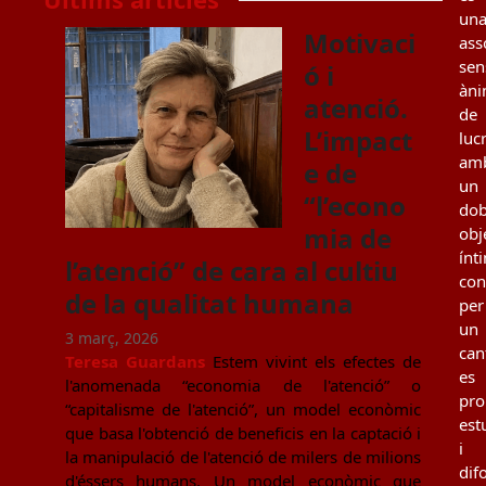
un
Motivaci
ass
sen
ó i
àn
atenció.
de
L’impact
luc
am
e de
un
“l’econo
dob
mia de
obj
ínt
l’atenció” de cara al cultiu
con
de la qualitat humana
per
un
3 març, 2026
can
Teresa Guardans
Estem vivint els efectes de
es
l'anomenada “economia de l'atenció” o
pro
“capitalisme de l'atenció”, un model econòmic
est
que basa l'obtenció de beneficis en la captació i
i
la manipulació de l'atenció de milers de milions
dif
d'éssers humans. Un model econòmic que