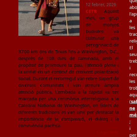
qu
12 febrer, 2026
ab
CETR
Aquest
l'a
mes, un grup
a
de monjos
les
budistes va
tra
culminar una
rel
peregrinació de
El
3700 km des de Texas fins a Washington, D.C.,
seu
després de 108 dies de caminada, amb el
tre
propòsit de promoure la pau, l'atenció plena i
i
la unitat en un context de creixent polarització
rec
social. Durant el recorregut van rebre suport de
les
diverses comunitats i van atreure àmplia
tro
atenció pública. L'arribada a la capital va ser
aqu
marcada per una cerimònia interreligiosa a la
(
sa
Catedral National de Washington, on líders de
ne
diferents tradicions es van unir per destacar la
mé
importància de la compassió, el diàleg i la
;
convivència pacífica.
i
Llegir més
per