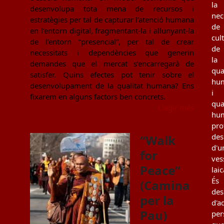
la
desenvolupa tota mena de recursos i
nec
estratègies per tal de capturar l’atenció humana
de
en l’entorn digital, fragmentant-la i allunyant-la
cul
de l’entorn “presencial”, per tal de crear
de
necessitats i dependències que generin
la
demandes que el mercat s’encarregarà de
qua
satisfer. Quins efectes pot tenir sobre el
hu
desenvolupament de la qualitat humana? Ens
i
fixarem en alguns factors ben concrets.
qua
Llegir més
hu
pro
des
“Walk
d'u
for
ves
Peace”
laic
És
(Camina
des
per la
d'a
Pau)
per