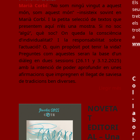
Els
Marià Corbí
“No som ningú vingut a aquest
seu
món, som aquest món” –insisteix sovint en
tre
Marià Corbí. I la petita selecció de textos que
els
presentem aquí n’és una mostra. Si no soc
tro
“algú”, què soc? On queda la consciència
a
d’individualitat? I la responsabilitat sobre
www
l’actuació? O, quin propòsit pot tenir la vida?
Preguntes com aquestes seran la base d’un
diàleg en dues sessions (26.11 y 3.12.2025)
amb la intenció de poder aprofundir en unes
afirmacions que impregnen el llegat de saviesa
C
de tradicions ben diverses.
o
Llegir més
l
·
l
NOVETA
a
T
b
EDITORI
o
r
AL – Una