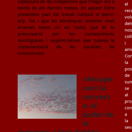
cadascuna de les indagacions que s'hagin dut a
el
terme en els darrers mesos. En aquest llibre
rec
presentem part del treball realitzat el darrer
vol
any. Tot i que les temàtiques semblen molt
del
diverses tenen un eix comú que és la
nos
preocupació per les conseqüències
col
axiològiques i organit-zatives que suposa la
i
implementació de les societats de
ami
coneixement.
Con
Llegir més
la
poss
de
«Recupe
sum
rant la
se
convers
al
pro
a: el
con
poder de
a
la
la
sev
conversa a l’era digital»