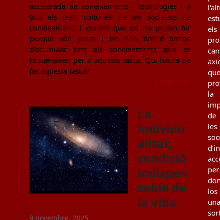
accelerada de coneixements i tecnologies i a
l'al
tots els trets culturals de les societats de
est
coneixement. I creiem que no ho poden fer
els
perquè són joves i no han tingut temps
pro
d'acumular tots els coneixements que es
can
requereixen per a aquesta tasca. Qui haurà de
axi
fer aquesta tasca?
qu
Llegir més
pro
la
imp
La
de
individu
les
soc
alitat,
d’i
condició
acc
indispen
per
don
sable de
los
la vida
un
sor
9 novembre, 2025