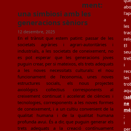
qu
ment:
ab
una simbiosi amb les
l'a
a
generacions sèniors
les
12 desembre, 2025
tra
En el trànsit que estem patint: passar de les
rel
societats agràries i agrari-autoritàries i
El
industrials, a les societats de coneixement, no
seu
es pot esperar que les generacions joves
tre
puguin crear, per si mateixos, els trets adequats
i
a les noves necessitats culturals: el nou
rec
funcionament de l'economia, unes noves
les
estructures socials, els nous projectes
tro
axiològics col·lectius corresponents al
aqu
creixement continuat i accelerat de ciències i
(
sa
tecnologies, corresponents a les noves formes
ne
de coneixement, i a un cultiu convenient de la
mé
qualitat humana i de la qualitat humana
;
profunda avui. És a dir, que puguin generar els
i
trets adequats a la creació contínuament
per