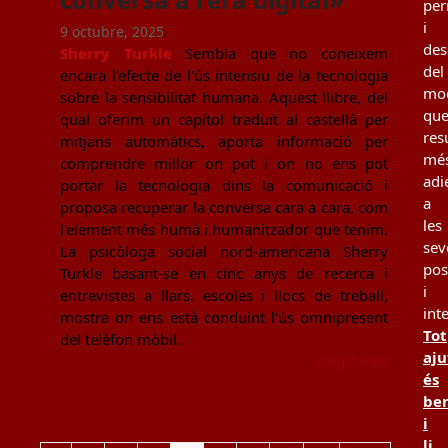
per
i
9 octubre, 2025
des
Sherry Turkle
Sembla que no coneixem
del
encara l'efecte de l'ús intensiu de la tecnologia
mo
sobre la sensibilitat humana. Aquest llibre, del
qu
qual oferim un capítol traduït al castellà per
resu
mitjans automàtics, aporta informació per
mé
comprendre millor on pot i on no ens pot
adi
portar la tecnologia dins la comunicació i
a
proposa recuperar la conversa cara a cara, com
les
l'element més humà i humanitzador que tenim.
sev
La psicòloga social nord-americana Sherry
pos
Turkle basant-se en cinc anys de recerca i
i
entrevistes a llars, escoles i llocs de treball,
int
mostra on ens està conduint l'ús omnipresent
Tot
del telèfon mòbil.
aju
Llegir més
és
be
i
li