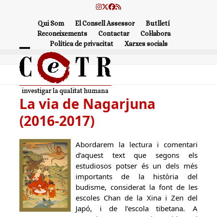
Skip
Instagram
Twitter
Facebook
RSS
to
Qui Som
El Consell Assessor
Butlletí
content
Reconeixements
Contactar
Col·labora
Política de privacitat
Xarxes socials
Open
Close
mobile
mobile
menu
menu
La via de Nagarjuna
(2016-2017)
Abordarem la lectura i comentari
d’aquest text que segons els
estudiosos potser és un dels més
importants de la història del
budisme, considerat la font de les
escoles Chan de la Xina i Zen del
Japó, i de l’escola tibetana. A