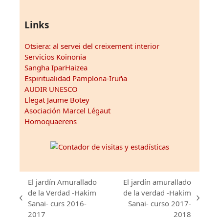
Links
Otsiera: al servei del creixement interior
Servicios Koinonia
Sangha IparHaizea
Espiritualidad Pamplona-Iruña
AUDIR UNESCO
Llegat Jaume Botey
Asociación Marcel Légaut
Homoquaerens
El jardín Amurallado
El jardín amurallado
de la Verdad -Hakim
de la verdad -Hakim
previous
next
Sanai- curs 2016-
Sanai- curso 2017-
post:
post:
2017
2018