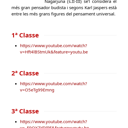
Nagarjuna (s.II-III) se’l considera el
més gran pensador budista i segons Karl Jaspers està
entre les més grans figures del pensament universal.
1ª Classe
https://www.youtube.com/watch?
v=Hft4lBStmUk&feature=youtu.be
2ª Classe
https://www.youtube.com/watch?
v=O5eTg99Emng
3ª Classe
https://www.youtube.com/watch?
v=_E9OX7YDlPE&feature=youtu.be