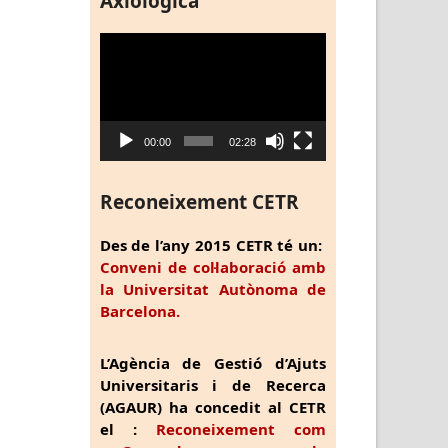
Axiològica
Reproductor
de
vídeo
00:00
02:28
Reconeixement CETR
Des de l’any 2015 CETR té un:
Conveni de col·laboració amb
la Universitat Autònoma de
Barcelona.
L’Agència de Gestió d’Ajuts
Universitaris i de Recerca
(AGAUR) ha concedit al CETR
el :
Reconeixement com