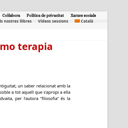
Col·labora
Política de privacitat
Xarxes socials
ls nostres llibres
Vídeos sessions
Català
omo terapia
ntiguitat, un saber relacionat amb la
ible a tot aquell que s’apropi a ella
ita, per l’autora “filosofia” és la