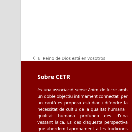
El Reino de Dios está en vosotros
previous
post:
Sobre CETR
és una associació sense ànim de lucre amb
un doble objectiu íntimament connectat: per
un cantó es proposa estudiar i difondre la
necessitat de cultiu de la qualitat humana i
qualitat humana profunda des d'una
vessant laica. És des d'aquesta perspectiva
que abordem l'apropament a les tradicions