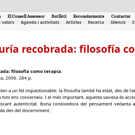
m
El Consell Assessor
Butlletí
Reconeixements
Contactar
 valors
Agenda i activitats
Articles
Recerca
Silencis
E
uría recobrada: filosofía c
ada: filosofía como terapia
.
a, 2006. 284 p.
en a un fet inqüestionable: la filosofia també ha estat, des de l’a
 tots ens concerneix. I el més important, aquesta saviesa és access
uscant autenticitat. Bona coneixedora del pensament vedanta adva
ida des del discerniment.