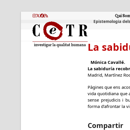
Skip
to
content
Qui So
Instagram
Twitter
Facebook
RSS
Epistemologia dels
La sabid
Mónica Cavallé.
La sabiduría recobr
Madrid, Martínez Roc
Pàgines que ens acost
vida quotidiana que a
sense prejudicis i b
forma d’afrontar la v
Compartir