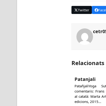
Twitter
Face
cetr0
Relacionats
Patanjali
PatañjaliYoga 
comentaris: Frans
al català: Marta A
edicions, 2015…