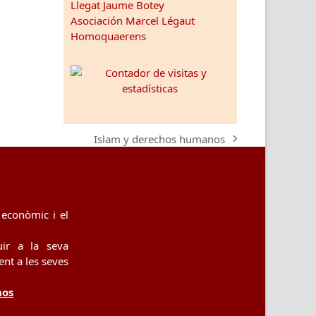
Llegat Jaume Botey
Asociación Marcel Légaut
Homoquaerens
Islam y derechos humanos
next
post:
econòmic i el
uir a la seva
nt a les seves
nos