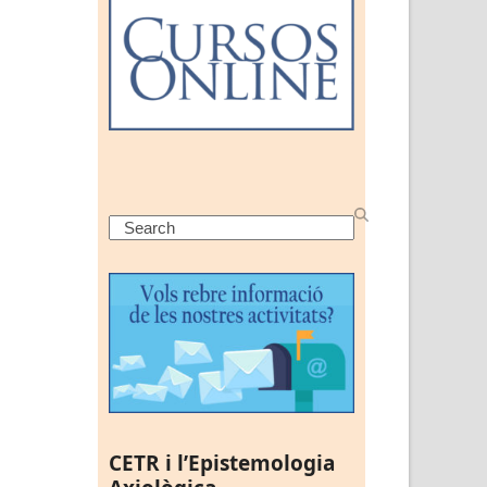
Search
CETR i l’Epistemologia