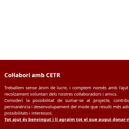
Col·labori amb CETR
Treballem sense ànim de lucre, i comptem només amb l'ajut 
recolzament voluntari dels nostres col·laboradors i amics.
Consideri la possibilitat de sumar-se al projecte, contrib
permanència i desenvolupament del mode que resulti més adie
possibilitats i interessos.
Tot ajut és benvingut i li agraïm tot el que pugui donar-