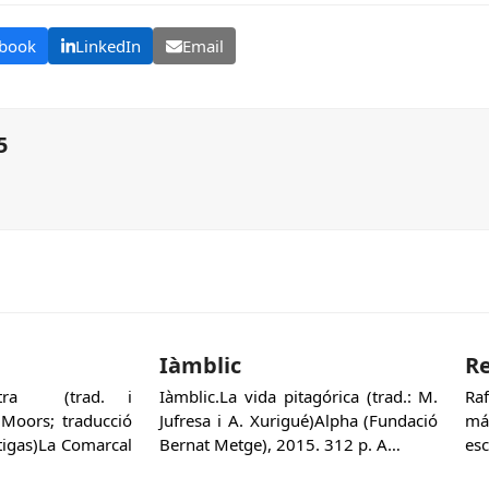
book
LinkedIn
Email
5
Iàmblic
Re
Sutra (trad. i
Iàmblic.La vida pitagórica (trad.: M.
Ra
 Moors; traducció
Jufresa i A. Xurigué)Alpha (Fundació
má
rtigas)La Comarcal
Bernat Metge), 2015. 312 p. A…
esc