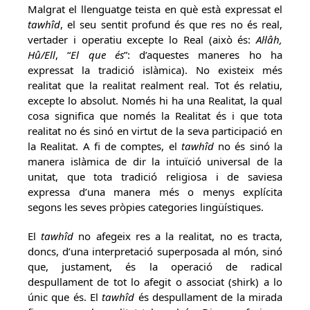
Malgrat el llenguatge teista en què està expressat el
tawhîd
, el seu sentit profund és que res no és real,
vertader i operatiu excepte lo Real (això és:
Al·lâh,
Hû/Ell
, “
El que és
”: d’aquestes maneres ho ha
expressat la tradició islàmica). No existeix més
realitat que la realitat realment real. Tot és relatiu,
excepte lo absolut. Només hi ha una Realitat, la qual
cosa significa que només la Realitat és i que tota
realitat no és sinó en virtut de la seva participació en
la Realitat. A fi de comptes, el
tawhîd
no és sinó la
manera islàmica de dir la intuïció universal de la
unitat, que tota tradició religiosa i de saviesa
expressa d’una manera més o menys explícita
segons les seves pròpies categories lingüístiques.
El
tawhîd
no afegeix res a la realitat, no es tracta,
doncs, d’una interpretació superposada al món, sinó
que, justament, és la operació de radical
despullament de tot lo afegit o associat (shirk) a lo
únic que és. El
tawhîd
és despullament de la mirada