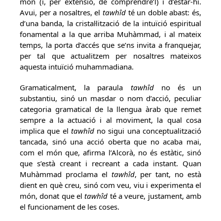
món (i, per extensió, de comprendre’l) i d’estar-hi.
Avui, per a nosaltres, el
tawhîd
té un doble abast: és,
d’una banda, la cristal·lització de la intuïció espiritual
fonamental a la que arriba Muhàmmad, i al mateix
temps, la porta d’accés que se’ns invita a franquejar,
per tal que actualitzem per nosaltres mateixos
aquesta intuïció muhammadiana.
Gramaticalment, la paraula
tawhîd
no és un
substantiu, sinó un masdar o nom d’acció, peculiar
categoria gramatical de la llengua àrab que remet
sempre a la actuació i al moviment, la qual cosa
implica que el
tawhîd
no sigui una conceptualització
tancada, sinó una acció oberta que no acaba mai,
com el món que, afirma l’Alcorà, no és estàtic, sinó
que s’està creant i recreant a cada instant. Quan
Muhàmmad proclama el
tawhîd
, per tant, no està
dient en què creu, sinó com veu, viu i experimenta el
món, donat que el
tawhîd
té a veure, justament, amb
el funcionament de les coses.