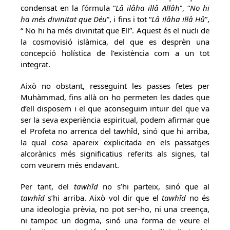
condensat en la fórmula “
Lâ ilâha il·lâ Al·lâh
”, “
No hi
ha més divinitat que Déu
”, i fins i tot “
Lâ ilâha il·lâ Hû
”,
“ No hi ha més divinitat que Ell”. Aquest és el nucli de
la cosmovisió islàmica, del que es desprèn una
concepció holística de l’existència com a un tot
integrat.
Això no obstant, resseguint les passes fetes per
Muhàmmad, fins allà on ho permeten les dades que
d’ell disposem i el que aconseguim intuir del que va
ser la seva experiència espiritual, podem afirmar que
el Profeta no arrenca del tawhîd, sinó que hi arriba,
la qual cosa apareix explicitada en els passatges
alcorànics més significatius referits als signes, tal
com veurem més endavant.
Per tant, del
tawhîd
no s’hi parteix, sinó que al
tawhîd
s’hi arriba. Això vol dir que el
tawhîd
no és
una ideologia prèvia, no pot ser-ho, ni una creença,
ni tampoc un dogma, sinó una forma de veure el