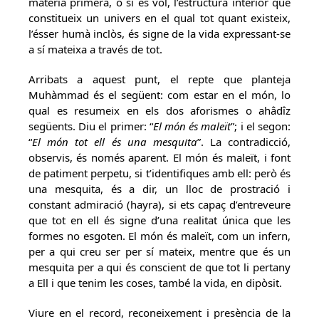
matèria primera, o si es vol, l’estructura interior que
constitueix un univers en el qual tot quant existeix,
l’ésser humà inclòs, és signe de la vida expressant-se
a sí mateixa a través de tot.
Arribats a aquest punt, el repte que planteja
Muhàmmad és el següent: com estar en el món, lo
qual es resumeix en els dos aforismes o ahâdîz
següents. Diu el primer: “
El món és maleït
”; i el segon:
“
El món tot ell és una mesquita
”. La contradicció,
observis, és només aparent. El món és maleït, i font
de patiment perpetu, si t’identifiques amb ell: però és
una mesquita, és a dir, un lloc de prostració i
constant admiració (hayra), si ets capaç d’entreveure
que tot en ell és signe d’una realitat única que les
formes no esgoten. El món és maleït, com un infern,
per a qui creu ser per sí mateix, mentre que és un
mesquita per a qui és conscient de que tot li pertany
a Ell i que tenim les coses, també la vida, en dipòsit.
Viure en el record, reconeixement i presència de la