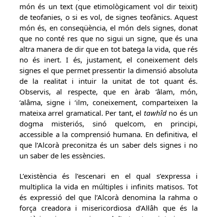
món és un text (que etimològicament vol dir teixit)
de teofanies, o si es vol, de signes teofànics. Aquest
món és, en conseqüència, el món dels signes, donat
que no conté res que no sigui un signe, que és una
altra manera de dir que en tot batega la vida, que rés
no és inert. I és, justament, el coneixement dels
signes el que permet pressentir la dimensió absoluta
de la realitat i intuir la unitat de tot quant és.
Observis, al respecte, que en àrab ‘âlam, món,
‘alâma, signe i ‘ilm, coneixement, comparteixen la
mateixa arrel gramatical. Per tant, el
tawhîd
no és un
dogma misteriós, sinó quelcom, en principi,
accessible a la comprensió humana. En definitiva, el
que l’Alcorà preconitza és un saber dels signes i no
un saber de les essències.
L’existència és l’escenari en el qual s’expressa i
multiplica la vida en múltiples i infinits matisos. Tot
és expressió del que l’Alcorà denomina la rahma o
força creadora i misericordiosa d’Al·lâh que és la