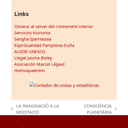
Links
Otsiera: al servei del creixement interior
Servicios Koinonia
Sangha IparHaizea
Espiritualidad Pamplona-Iruña
AUDIR UNESCO
Llegat Jaume Botey
Asociación Marcel Légaut
Homoquaerens
LA IMAGINACIÓ A LA
CONSCIÈNCIA
previous
next
MEDITACIÓ
PLANETÀRIA
post:
post: