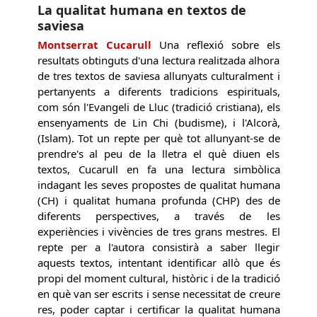
La qualitat humana en textos de
saviesa
Montserrat Cucarull
Una reflexió sobre els
resultats obtinguts d'una lectura realitzada alhora
de tres textos de saviesa allunyats culturalment i
pertanyents a diferents tradicions espirituals,
com són l'Evangeli de Lluc (tradició cristiana), els
ensenyaments de Lin Chi (budisme), i l'Alcorà,
(Islam). Tot un repte per què tot allunyant-se de
prendre's al peu de la lletra el què diuen els
textos, Cucarull en fa una lectura simbòlica
indagant les seves propostes de qualitat humana
(CH) i qualitat humana profunda (CHP) des de
diferents perspectives, a través de les
experiències i vivències de tres grans mestres. El
repte per a l'autora consistirà a saber llegir
aquests textos, intentant identificar allò que és
propi del moment cultural, històric i de la tradició
en què van ser escrits i sense necessitat de creure
res, poder captar i certificar la qualitat humana