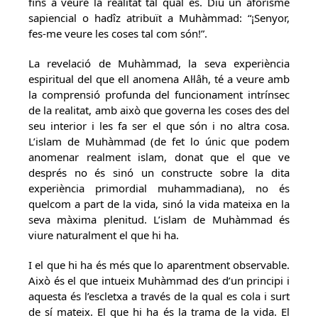
fins a veure la realitat tal qual és. Diu un aforisme
sapiencial o hadîz atribuït a Muhàmmad: “¡Senyor,
fes-me veure les coses tal com són!”.
La revelació de Muhàmmad, la seva experiència
espiritual del que ell anomena Al·lâh, té a veure amb
la comprensió profunda del funcionament intrínsec
de la realitat, amb això que governa les coses des del
seu interior i les fa ser el que són i no altra cosa.
L’islam de Muhàmmad (de fet lo únic que podem
anomenar realment islam, donat que el que ve
després no és sinó un constructe sobre la dita
experiència primordial muhammadiana), no és
quelcom a part de la vida, sinó la vida mateixa en la
seva màxima plenitud. L’islam de Muhàmmad és
viure naturalment el que hi ha.
I el que hi ha és més que lo aparentment observable.
Això és el que intueix Muhàmmad des d’un principi i
aquesta és l’escletxa a través de la qual es cola i surt
de sí mateix. El que hi ha és la trama de la vida. El