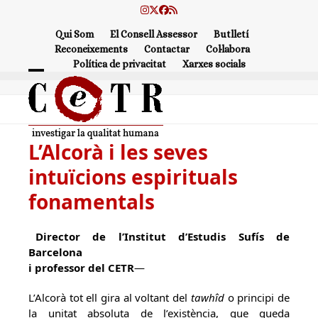
Skip
Instagram
Twitter
Facebook
RSS
to
Qui Som
El Consell Assessor
Butlletí
content
Reconeixements
Contactar
Col·labora
Política de privacitat
Xarxes socials
Open
Close
mobile
mobile
menu
menu
L’Alcorà i les seves
intuïcions espirituals
fonamentals
Director de l’Institut d’Estudis Sufís de
Barcelona
i professor del CETR
—
L’Alcorà tot ell gira al voltant del
tawhîd
o principi de
la unitat absoluta de l’existència, que queda