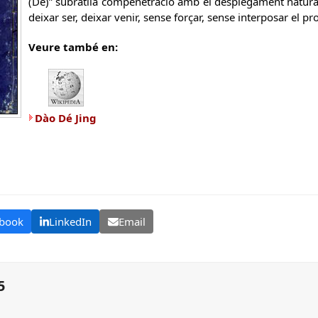
(De)” subratlla compenetració amb el desplegament natural
deixar ser, deixar venir, sense forçar, sense interposar el p
Veure també en:
Dào Dé Jing
book
LinkedIn
Email
5