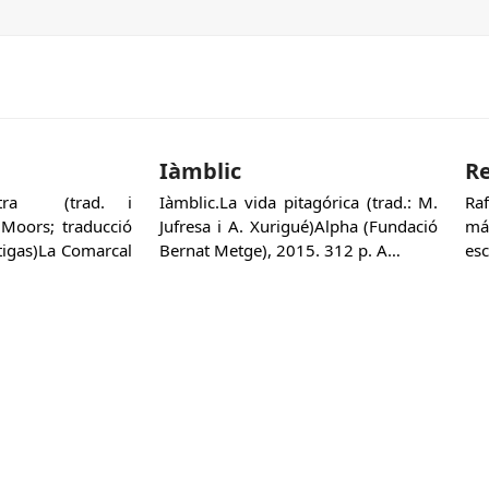
Iàmblic
Re
Sutra (trad. i
Iàmblic.La vida pitagórica (trad.: M.
Ra
 Moors; traducció
Jufresa i A. Xurigué)Alpha (Fundació
má
rtigas)La Comarcal
Bernat Metge), 2015. 312 p. A…
esc