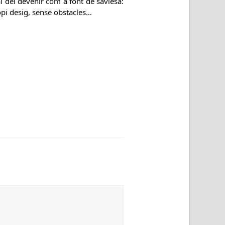
 del devenir com a font de saviesa:
ropi desig, sense obstacles…