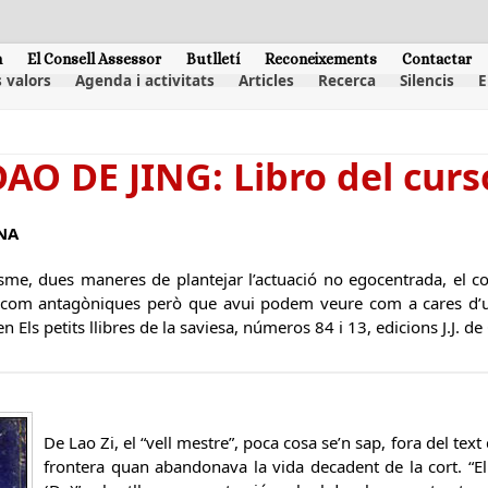
m
El Consell Assessor
Butlletí
Reconeixements
Contactar
 valors
Agenda i activitats
Articles
Recerca
Silencis
E
DAO DE JING: Libro del curso
INA
sme, dues maneres de plantejar l’actuació no egocentrada, el c
t com antagòniques però que avui podem veure com a cares d’u
n Els petits llibres de la saviesa, números 84 i 13, edicions J.J. de
De Lao Zi, el “vell mestre”, poca cosa se’n sap, fora del tex
frontera quan abandonava la vida decadent de la cort. “El l