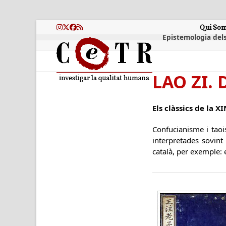
Skip
to
content
Qui So
Instagram
Twitter
Facebook
RSS
Epistemologia dels
LAO ZI. 
Els clàssics de la X
Confucianisme i taoi
interpretades sovin
català, per exemple: e