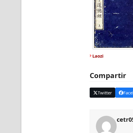
Laozi
Compartir
Twitter
Face
cetr0