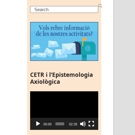
Search
CETR i l’Epistemologia
Axiològica
Reproductor
de
vídeo
00:00
02:28