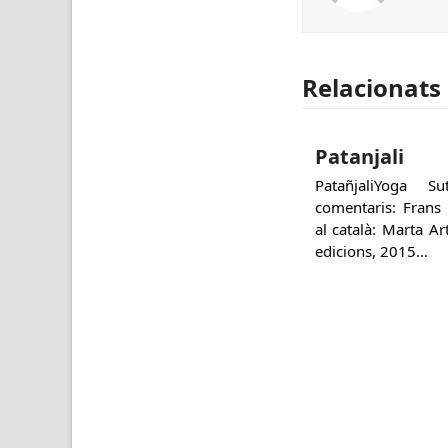
Relacionats
Patanjali
PatañjaliYoga 
comentaris: Frans
al català: Marta A
edicions, 2015…