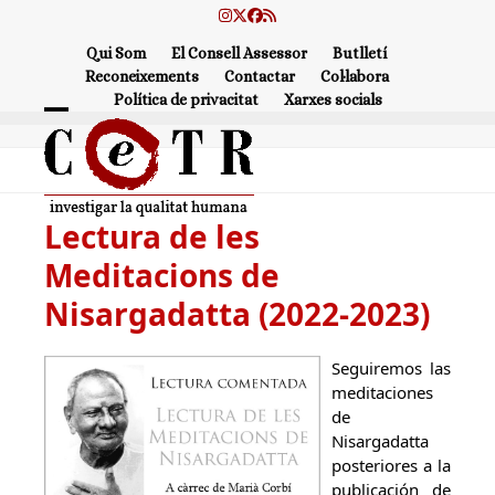
Skip
Instagram
Twitter
Facebook
RSS
to
Qui Som
El Consell Assessor
Butlletí
content
Reconeixements
Contactar
Col·labora
Política de privacitat
Xarxes socials
Open
Close
mobile
mobile
menu
menu
Lectura de les
Meditacions de
Nisargadatta (2022-2023)
Seguiremos las
meditaciones
de
Nisargadatta
posteriores a la
publicación de