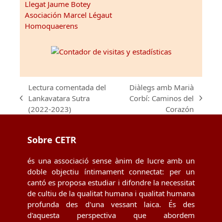
Llegat Jaume Botey
Asociación Marcel Légaut
Homoquaerens
Lectura comentada del
Diàlegs amb Marià
Lankavatara Sutra
Corbí: Caminos del
previous
next
(2022-2023)
Corazón
post:
post:
Sobre CETR
és una associació sense ànim de lucre amb un
doble objectiu íntimament connectat: per un
cantó es proposa estudiar i difondre la necessitat
de cultiu de la qualitat humana i qualitat humana
profunda des d'una vessant laica. És des
d'aquesta perspectiva que abordem