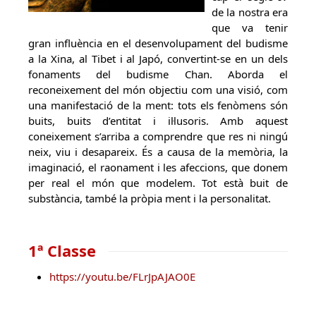
de la nostra era
que va tenir
gran influència en el desenvolupament del budisme
a la Xina, al Tibet i al Japó, convertint-se en un dels
fonaments del budisme Chan. Aborda el
reconeixement del món objectiu com una visió, com
una manifestació de la ment: tots els fenòmens són
buits, buits d’entitat i il·lusoris. Amb aquest
coneixement s’arriba a comprendre que res ni ningú
neix, viu i desapareix. És a causa de la memòria, la
imaginació, el raonament i les afeccions, que donem
per real el món que modelem. Tot està buit de
substància, també la pròpia ment i la personalitat.
1ª Classe
https://youtu.be/FLrJpAJAO0E