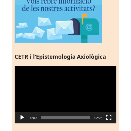
CETR i l’Epistemologia Axiològica
Reproductor
de
vídeo
00:00
02:28