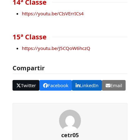
14ª Classe
https://youtu.be/CIsVErrICs4
15ª Classe
https://youtu.be/J5CQoW6hczQ
Compartir
Twitter
Facebook
LinkedIn
Email
cetr05