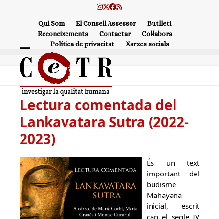
Skip
Instagram
Twitter
Facebook
RSS
to
Qui Som
El Consell Assessor
Butlletí
content
Reconeixements
Contactar
Col·labora
Política de privacitat
Xarxes socials
Open
Close
mobile
mobile
menu
menu
Lectura comentada del
Lankavatara Sutra (2022-
2023)
És un text
important del
budisme
Mahayana
inicial, escrit
cap el segle IV