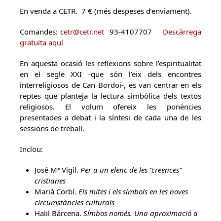
En venda a CETR. 7 € (més despeses d’enviament).
Comandes:
cetr@cetr.net
93-4107707
Descàrrega
gratuïta aquí
En aquesta ocasió les reflexions sobre l’espiritualitat
en el segle XXI -que són l’eix dels encontres
interreligiosos de Can Bordoi-, es van centrar en els
reptes que planteja la lectura simbòlica dels textos
religiosos. El volum ofereix les ponències
presentades a debat i la síntesi de cada una de les
sessions de treball.
Inclou:
José Mª Vigil.
Per a un elenc de les “creences”
cristianes
Marià Corbí.
Els mites i els símbols en les noves
circumstàncies culturals
Halil Bárcena.
Símbos només. Una aproximació a