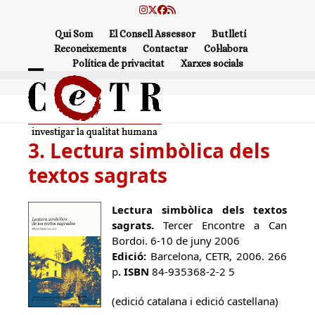
Skip
Instagram
Twitter
Facebook
RSS
to
Qui Som
El Consell Assessor
Butlletí
content
Reconeixements
Contactar
Col·labora
Política de privacitat
Xarxes socials
Open
Close
mobile
mobile
menu
menu
3. Lectura simbòlica dels
textos sagrats
Lectura simbòlica dels textos
sagrats
.
Tercer Encontre a Can
Bordoi. 6-10 de juny 2006
Edició:
Barcelona, CETR, 2006. 266
p
. ISBN
84-935368-2-2 5
(edició catalana i edició castellana)