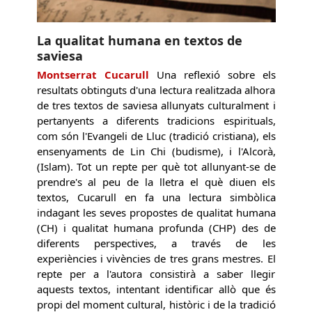
La qualitat humana en textos de
saviesa
Montserrat Cucarull
Una reflexió sobre els
resultats obtinguts d'una lectura realitzada alhora
de tres textos de saviesa allunyats culturalment i
pertanyents a diferents tradicions espirituals,
com són l'Evangeli de Lluc (tradició cristiana), els
ensenyaments de Lin Chi (budisme), i l'Alcorà,
(Islam). Tot un repte per què tot allunyant-se de
prendre's al peu de la lletra el què diuen els
textos, Cucarull en fa una lectura simbòlica
indagant les seves propostes de qualitat humana
(CH) i qualitat humana profunda (CHP) des de
diferents perspectives, a través de les
experiències i vivències de tres grans mestres. El
repte per a l'autora consistirà a saber llegir
aquests textos, intentant identificar allò que és
propi del moment cultural, històric i de la tradició