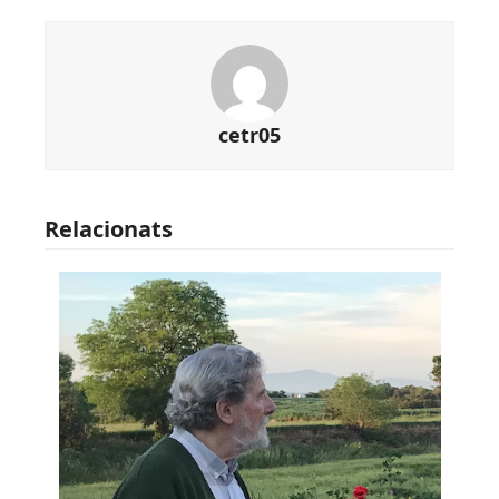
cetr05
Relacionats