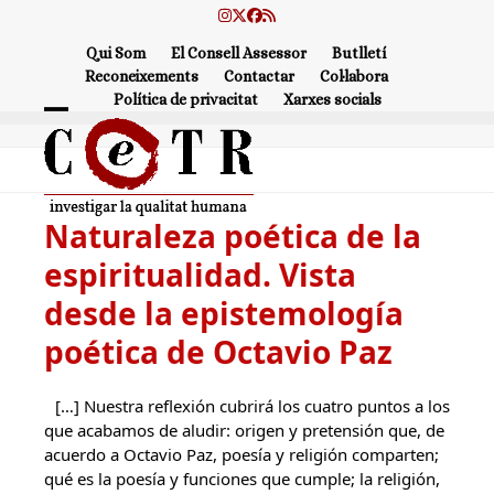
Skip
Instagram
Twitter
Facebook
RSS
to
Qui Som
El Consell Assessor
Butlletí
content
Reconeixements
Contactar
Col·labora
Política de privacitat
Xarxes socials
Open
Close
mobile
mobile
menu
menu
Naturaleza poética de la
espiritualidad. Vista
desde la epistemología
poética de Octavio Paz
[…] Nuestra reflexión cubrirá los cuatro puntos a los
que acabamos de aludir: origen y pretensión que, de
acuerdo a Octavio Paz, poesía y religión comparten;
qué es la poesía y funciones que cumple; la religión,