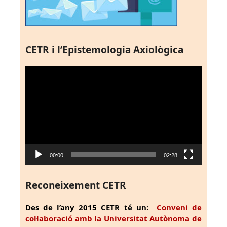
CETR i l’Epistemologia Axiològica
Reproductor
de
vídeo
00:00
02:28
Reconeixement CETR
Des de l’any 2015 CETR té un:
Conveni de
col·laboració amb la Universitat Autònoma de