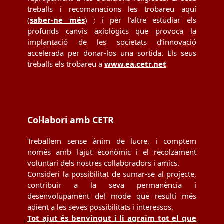
treballs i recomanacions les trobareu aquí
(
saber-ne més
) ; i per l'altre estudiar els
profunds canvis axiològics que provoca la
implantació de les societats d’innovació
accelerada per donar-los una sortida. Els seus
treballs els trobareu a
www.ea.cetr.net
Col·labori amb CETR
Treballem sense ànim de lucre, i comptem
només amb l'ajut econòmic i el recolzament
voluntari dels nostres col·laboradors i amics.
Consideri la possibilitat de sumar-se al projecte,
contribuir a la seva permanència i
desenvolupament del mode que resulti més
adient a les seves possibilitats i interessos.
Tot ajut és benvingut i li agraïm tot el que