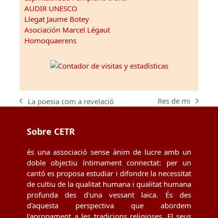
AUDIR UNESCO
Llegat Jaume Botey
Asociación Marcel Légaut
Homoquaerens
Res de mi
La poesia com a revelació
next
previous
post:
post:
Sobre CETR
és una associació sense ànim de lucre amb un
doble objectiu íntimament connectat: per un
cantó es proposa estudiar i difondre la necessitat
de cultiu de la qualitat humana i qualitat humana
profunda des d'una vessant laica. És des
d'aquesta perspectiva que abordem
l'apropament a les tradicions religioses. El seus