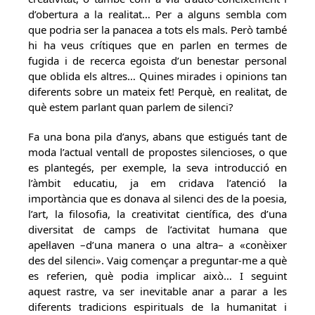
d’obertura a la realitat… Per a alguns sembla com
que podria ser la panacea a tots els mals. Però també
hi ha veus crítiques que en parlen en termes de
fugida i de recerca egoista d’un benestar personal
que oblida els altres… Quines mirades i opinions tan
diferents sobre un mateix fet! Perquè, en realitat, de
què estem parlant quan parlem de silenci?
Fa una bona pila d’anys, abans que estigués tant de
moda l’actual ventall de propostes silencioses, o que
es plantegés, per exemple, la seva introducció en
l’àmbit educatiu, ja em cridava l’atenció la
importància que es donava al silenci des de la poesia,
l’art, la filosofia, la creativitat científica, des d’una
diversitat de camps de l’activitat humana que
apel·laven –d’una manera o una altra– a «conèixer
des del silenci». Vaig començar a preguntar-me a què
es referien, què podia implicar això… I seguint
aquest rastre, va ser inevitable anar a parar a les
diferents tradicions espirituals de la humanitat i