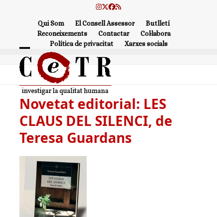
Skip
Instagram
Twitter
Facebook
RSS
to
Qui Som
El Consell Assessor
Butlletí
content
Reconeixements
Contactar
Col·labora
Política de privacitat
Xarxes socials
Open
Close
mobile
mobile
menu
menu
Novetat editorial: LES
CLAUS DEL SILENCI, de
Teresa Guardans