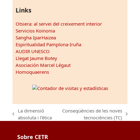
Links
Otsiera: al servei del creixement interior
Servicios Koinonia
Sangha IparHaizea
Espiritualidad Pamplona-Iruña
AUDIR UNESCO
Llegat Jaume Botey
Asociación Marcel Légaut
Homoquaerens
La dimensió
Conseqüències de les noves
previous
next
absoluta i l’ètica
tecnociències (TC)
post:
post:
Sobre CETR