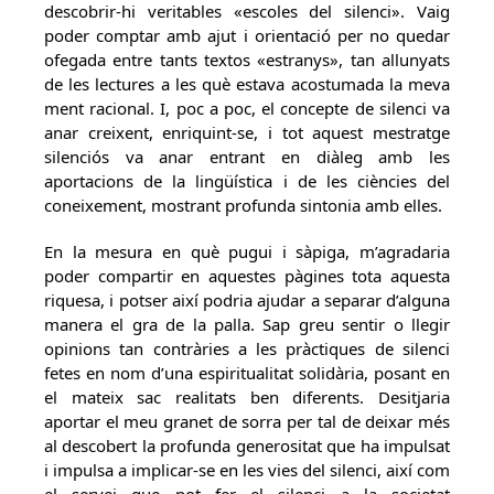
descobrir-hi veritables «escoles del silenci». Vaig
poder comptar amb ajut i orientació per no quedar
ofegada entre tants textos «estranys», tan allunyats
de les lectures a les què estava acostumada la meva
ment racional. I, poc a poc, el concepte de silenci va
anar creixent, enriquint-se, i tot aquest mestratge
silenciós va anar entrant en diàleg amb les
aportacions de la lingüística i de les ciències del
coneixement, mostrant profunda sintonia amb elles.
En la mesura en què pugui i sàpiga, m’agradaria
poder compartir en aquestes pàgines tota aquesta
riquesa, i potser així podria ajudar a separar d’alguna
manera el gra de la palla. Sap greu sentir o llegir
opinions tan contràries a les pràctiques de silenci
fetes en nom d’una espiritualitat solidària, posant en
el mateix sac realitats ben diferents. Desitjaria
aportar el meu granet de sorra per tal de deixar més
al descobert la profunda generositat que ha impulsat
i impulsa a implicar-se en les vies del silenci, així com
el servei que pot fer el silenci a la societat