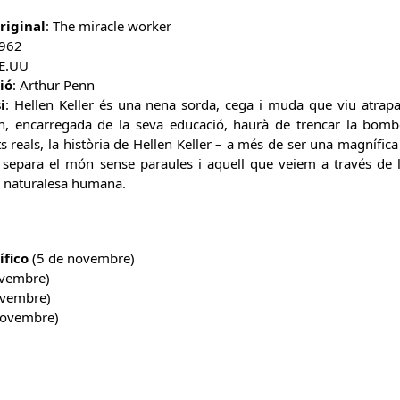
original
: The miracle worker
 1962
EE.UU
ió
: Arthur Penn
i
: Hellen Keller és una nena sorda, cega i muda que viu atrap
an, encarregada de la seva educació, haurà de trencar la bomb
s reals, la història de Hellen Keller – a més de ser una magnífic
 separa el món sense paraules i aquell que veiem a través de l
a naturalesa humana.
ífico
(5 de novembre)
vembre)
ovembre)
novembre)