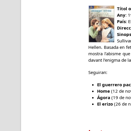
Títol 
Any
:
País
: 
Direcc
Sinops
Sulliv
Hellen. Basada en fet
mostra l’abisme que
davant l’enigma de l
Seguiran:
El guerrero pac
Home
(12 de no
Ágora
(19 de n
El erizo
(26 de 