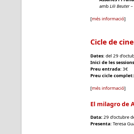
amb
Lili Beuter –
[
més informació
]
Cicle de ci
Dates
: del 29 d’oct
Inici de les session
Preu entrada
: 3€
Preu cicle complet:
[
més informació
]
El milagro de 
Data
:
29 d’octubre 
Presenta
: Teresa G