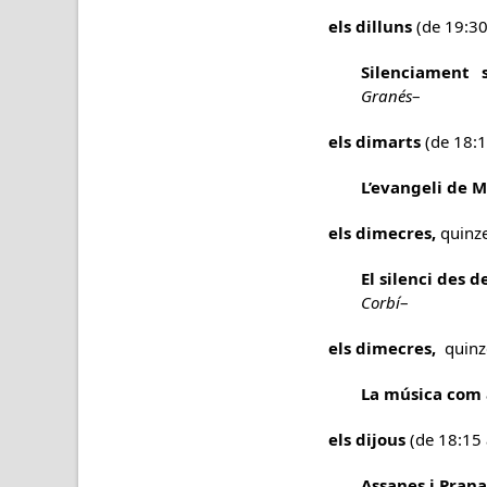
els dilluns
(de 19:30
Silenciament
Granés
–
els dimarts
(de 18:1
L’evangeli de 
els dimecres,
quinze
El silenci des d
Corbí
–
els dimecres,
quinze
La música com a
els dijous
(de 18:15 
Assanes i Pran