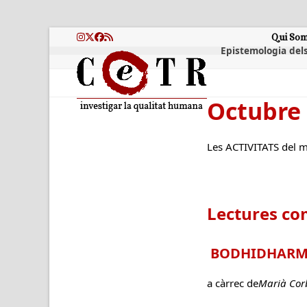
Skip
to
content
Qui So
Instagram
Twitter
Facebook
RSS
Epistemologia dels
Octubre
Les ACTIVITATS del me
Lectures c
BODHIDHAR
a càrrec de
Marià Cor