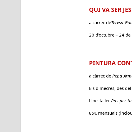
QUI VA SER JES
a càrrec de
Teresa Gu
20 d’octubre – 24 de
PINTURA CONT
a càrrec de
Pepa Arm
Els dimecres, des del
Lloc: taller
Pas-per-tu
85€ mensuals (inclou 