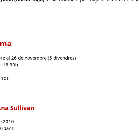
nema
ubre al 26 de novembre (5 divendres)
s
: 18:30h.
10€
Ana Sullivan
de 2010
uardans