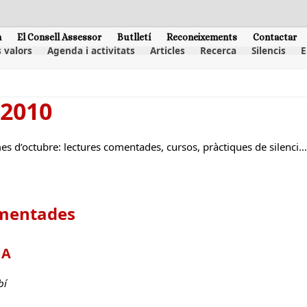
m
El Consell Assessor
Butlletí
Reconeixements
Contactar
 valors
Agenda i activitats
Articles
Recerca
Silencis
E
 2010
s d’octubre: lectures comentades, cursos, pràctiques de silenci… 
omentades
MA
bí