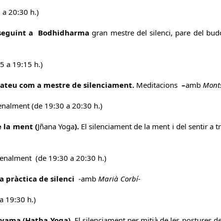
 a 20:30 h.)
seguint a Bodhidharma
gran mestre del silenci, pare del b
5 a 19:15 h.)
Mateu com a mestre de silenciament.
Meditacions
–
amb
Monts
nalment (de 19:30 a 20:30 h.)
e la ment (
Jñana Yoga
).
El silenciament de la ment i del sentir a t
nalment (de 19:30 a 20:30 h.)
 pràctica de silenci
-amb
Marià Corbí-
a 19:30 h.)
ayama (Hatha Yoga).
El silenciament per mitjà de les postures de