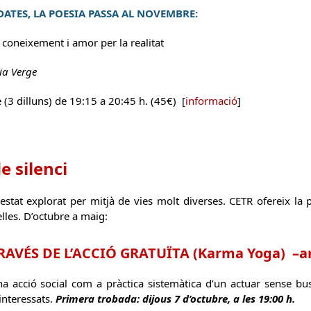
 DATES, LA POESIA PASSA AL NOVEMBRE:
coneixement i amor per la realitat
ia Verge
(3 dilluns) de 19:15 a 20:45 h. (45€) [
informació
]
e silenci
a estat explorat per mitjà de vies molt diverses. CETR ofereix la
lles. D’octubre a maig:
TRAVÉS DE L’ACCIÓ GRATUÏTA (Karma Yoga)
–
a
na acció social com a pràctica sistemàtica d’un actuar sense bus
interessats.
Primera trobada: dijous 7 d’octubre, a les 19:00 h.