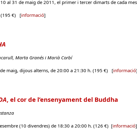
010 al 31 de maig de 2011, el primer i tercer dimarts de cada mes
 (195 €) [
informació
]
HA
carull, Marta Granés i Marià Corbí
 de maig, dijous alterns, de 20:00 a 21:30 h. (195 €) [
informació
DA
, el cor de l’ensenyament del Buddha
estanza
desembre (10 divendres) de 18:30 a 20:00 h. (126 €) [
informació
]