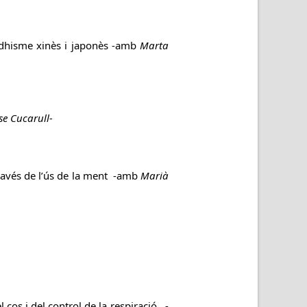
uddhisme xinès i japonès -amb
Marta
e Cucarull-
ravés de l’ús de la ment
-amb
Marià
l cos i del control de la respiració -