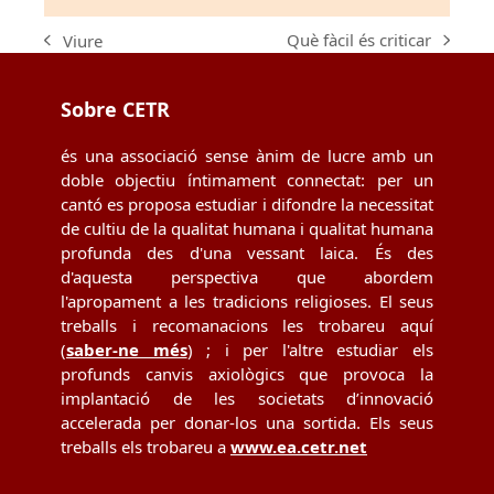
Què fàcil és criticar
Viure
next
previous
post:
post:
Sobre CETR
és una associació sense ànim de lucre amb un
doble objectiu íntimament connectat: per un
cantó es proposa estudiar i difondre la necessitat
de cultiu de la qualitat humana i qualitat humana
profunda des d'una vessant laica. És des
d'aquesta perspectiva que abordem
l'apropament a les tradicions religioses. El seus
treballs i recomanacions les trobareu aquí
(
saber-ne més
) ; i per l'altre estudiar els
profunds canvis axiològics que provoca la
implantació de les societats d’innovació
accelerada per donar-los una sortida. Els seus
treballs els trobareu a
www.ea.cetr.net