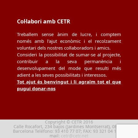
Col·labori amb CETR
Treballem sense ànim de lucre, i comptem
només amb l'ajut econòmic i el recolzament
voluntari dels nostres col·laboradors i amics.
Consideri la possibilitat de sumar-se al projecte,
contribuir a la seva permanència i
desenvolupament del mode que resulti més
adient a les seves possibilitats i interessos.
Tot ajut és benvingut i li agraïm tot el que
pugui donar-nos
Copyright © CETR 2016
Calle Rocafort, 234 bajos (Jardines Montserrat), 08029
Barcelona Teléfono: 93 410 77 07; FAX: 93 321 04 13; e-
mail:
cetr@cetr.net