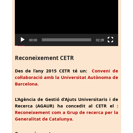
vídeo
00:00
02:28
Reconeixement CETR
Des de l’any 2015 CETR té un:
Conveni de
col·laboració amb la Universitat Autònoma de
Barcelona.
L’Agència de Gestió d’Ajuts Universitaris i de
Recerca (AGAUR) ha concedit al CETR el :
Reconeixement com a Grup de recerca per la
Generalitat de Catalunya.