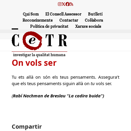
Skip
Instagram
Twitter
Facebook
RSS
to
Qui Som
El Consell Assessor
Butlletí
content
Reconeixements
Contactar
Col·labora
Política de privacitat
Xarxes socials
Open
Close
mobile
mobile
menu
menu
On vols ser
Tu ets allà on són els teus pensaments. Assegura’t
que els teus pensaments siguin allà on
tu
vols ser.
(
Rabí Nachman de Breslau “La cadira buida”)
Compartir