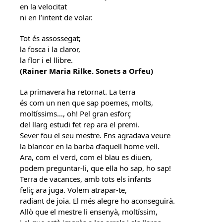
en la velocitat
ni en l’intent de volar.
Tot és assossegat;
la fosca i la claror,
la flor i el llibre.
(Rainer Maria Rilke. Sonets a Orfeu)
La primavera ha retornat. La terra
és com un nen que sap poemes, molts,
moltíssims…, oh! Pel gran esforç
del llarg estudi fet rep ara el premi.
Sever fou el seu mestre. Ens agradava veure
la blancor en la barba d’aquell home vell.
Ara, com el verd, com el blau es diuen,
podem preguntar-li, que ella ho sap, ho sap!
Terra de vacances, amb tots els infants
feliç ara juga. Volem atrapar-te,
radiant de joia. El més alegre ho aconseguirà.
Allò que el mestre li ensenyà, moltíssim,