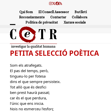
Skip
Instagram
Twitter
Facebook
RSS
to
Qui Som
El Consell Assessor
Butlletí
content
Reconeixements
Contactar
Col·labora
Política de privacitat
Xarxes socials
Open
Close
mobile
mobile
menu
menu
PETITA SELECCIÓ POÈTICA
Som els atrafegats.
El pas del temps, però,
tingueu-lo per fotesa
dins el que sempre persisteix.
Tot allò que és desfici
ben prest haurà passat;
car és el que perdura,
l’únic que ens inicia.
Nois no esmerceu l’esforç