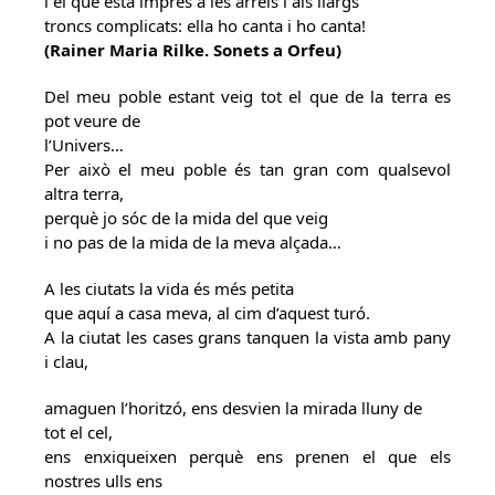
i el que està imprès a les arrels i als llargs
troncs complicats: ella ho canta i ho canta!
(Rainer Maria Rilke. Sonets a Orfeu)
Del meu poble estant veig tot el que de la terra es
pot veure de
l’Univers…
Per això el meu poble és tan gran com qualsevol
altra terra,
perquè jo sóc de la mida del que veig
i no pas de la mida de la meva alçada…
A les ciutats la vida és més petita
que aquí a casa meva, al cim d’aquest turó.
A la ciutat les cases grans tanquen la vista amb pany
i clau,
amaguen l’horitzó, ens desvien la mirada lluny de
tot el cel,
ens enxiqueixen perquè ens prenen el que els
nostres ulls ens