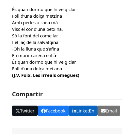
És quan dormo que hi veig clar
Foll d’una dolça metzina
Amb perles a cada mà
Visc el cor d’una petxina,
Só la font del comellar
I el jaç de la salvatgina
-Oh la lluna que s’afina
En morir carena enllà-
És quan dormo que hi veig clar
Foll d’una dolça metzina.
(J.V. Foix. Les irreals omegues)
Compartir
Twitter
Facebook
LinkedIn
Email