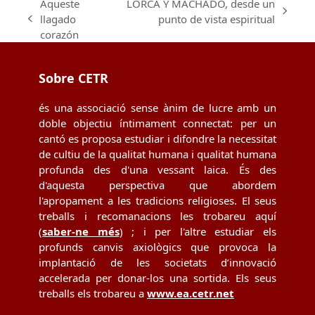
Aqueste
LORCA Y MACHADO, desde un
next
llagado
punto de vista espiritual
previous
post:
corazón
post:
Sobre CETR
és una associació sense ànim de lucre amb un
doble objectiu íntimament connectat: per un
cantó es proposa estudiar i difondre la necessitat
de cultiu de la qualitat humana i qualitat humana
profunda des d'una vessant laica. És des
d'aquesta perspectiva que abordem
l'apropament a les tradicions religioses. El seus
treballs i recomanacions les trobareu aquí
(
saber-ne més
) ; i per l'altre estudiar els
profunds canvis axiològics que provoca la
implantació de les societats d’innovació
accelerada per donar-los una sortida. Els seus
treballs els trobareu a
www.ea.cetr.net