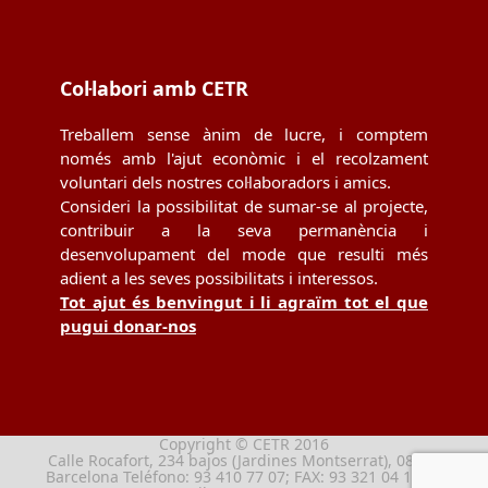
Col·labori amb CETR
Treballem sense ànim de lucre, i comptem
només amb l'ajut econòmic i el recolzament
voluntari dels nostres col·laboradors i amics.
Consideri la possibilitat de sumar-se al projecte,
contribuir a la seva permanència i
desenvolupament del mode que resulti més
adient a les seves possibilitats i interessos.
Tot ajut és benvingut i li agraïm tot el que
pugui donar-nos
Copyright © CETR 2016
Calle Rocafort, 234 bajos (Jardines Montserrat), 08029
Barcelona Teléfono: 93 410 77 07; FAX: 93 321 04 13; e-