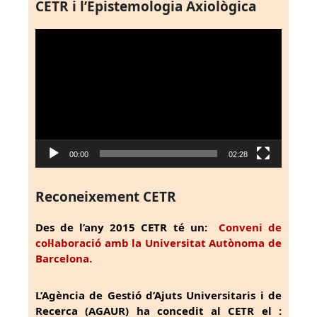
CETR i l’Epistemologia Axiològica
Reproductor
de
vídeo
00:00
02:28
Reconeixement CETR
Des de l’any 2015 CETR té un:
Conveni de
col·laboració amb la Universitat Autònoma de
Barcelona.
L’Agència de Gestió d’Ajuts Universitaris i de
Recerca (AGAUR) ha concedit al CETR el :