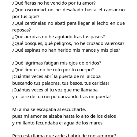
¿Qué fieras no he vencido por tu amor?
¿Qué oscuridad no he desafiado hasta el cansancio
por tus ojos?
¿Qué centinelas no abatí para llegar al lecho en que
reposas?
¿Qué auroras no he agotado tras tus pasos?
¿Qué bosques, qué peligros, no he cruzado valerosa?
¿Qué espinas no han herido mis manos y mis pies?
¿Qué lágrimas fatigan mis ojos doloridos?
¿Qué límites no he roto por tu cuerpo?
¡Cuántas veces abrí la puerta de mi alcoba
buscando tus palabras, tus besos, tus caricias!
¡Cuántas veces oí tu voz que me llamaba
y el aire de tu cuerpo danzando tras mi puerta!
Mi alma se escapaba al escucharte,
pues mi amor se alzaba hasta lo alto de los cielos
y mi llanto fecundaba el agua de los mares
Pero esta llama que arde ¿habrá de consumirme?