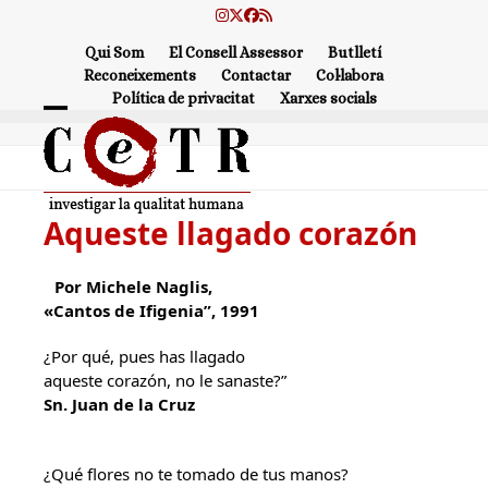
Skip
Instagram
Twitter
Facebook
RSS
to
Qui Som
El Consell Assessor
Butlletí
content
Reconeixements
Contactar
Col·labora
Política de privacitat
Xarxes socials
Open
Close
mobile
mobile
menu
menu
Aqueste llagado corazón
Por Michele Naglis,
«Cantos de Ifigenia”, 1991
¿Por qué, pues has llagado
aqueste corazón, no le sanaste?”
Sn. Juan de la Cruz
¿Qué flores no te tomado de tus manos?