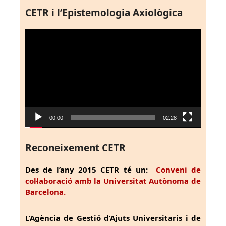
CETR i l’Epistemologia Axiològica
Reproductor
de
vídeo
00:00
02:28
Reconeixement CETR
Des de l’any 2015 CETR té un:
Conveni de
col·laboració amb la Universitat Autònoma de
Barcelona.
L’Agència de Gestió d’Ajuts Universitaris i de