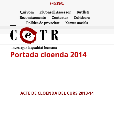
Skip
Instagram
Twitter
Facebook
RSS
to
Qui Som
El Consell Assessor
Butlletí
content
Reconeixements
Contactar
Col·labora
Política de privacitat
Xarxes socials
Open
Close
mobile
mobile
menu
menu
Portada cloenda 2014
ACTE DE CLOENDA DEL CURS 2013-14