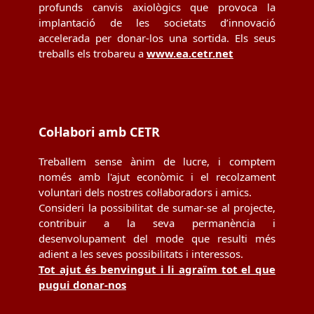
profunds canvis axiològics que provoca la
implantació de les societats d’innovació
accelerada per donar-los una sortida. Els seus
treballs els trobareu a
www.ea.cetr.net
Col·labori amb CETR
Treballem sense ànim de lucre, i comptem
només amb l'ajut econòmic i el recolzament
voluntari dels nostres col·laboradors i amics.
Consideri la possibilitat de sumar-se al projecte,
contribuir a la seva permanència i
desenvolupament del mode que resulti més
adient a les seves possibilitats i interessos.
Tot ajut és benvingut i li agraïm tot el que
pugui donar-nos