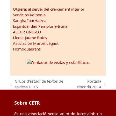
Otsiera: al servei del creixement interior
Servicios Koinonia
Sangha IparHaizea
Espiritualidad Pamplona-Iruña
AUDIR UNESCO
Llegat Jaume Botey
Asociación Marcel Légaut
Homoquaerens
Grups d’estudi de textos de
Portada
previous
next
saviesa GETS
cloenda 2014
post:
post:
Sobre CETR
és una associació sense ànim de lucre amb un