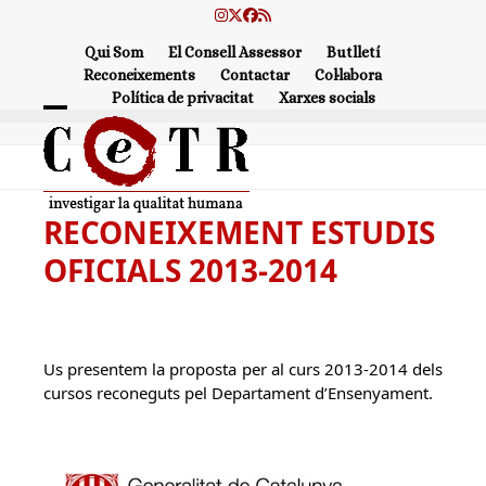
Skip
Instagram
Twitter
Facebook
RSS
to
Qui Som
El Consell Assessor
Butlletí
content
Reconeixements
Contactar
Col·labora
Política de privacitat
Xarxes socials
Open
Close
mobile
mobile
menu
menu
RECONEIXEMENT ESTUDIS
OFICIALS 2013-2014
Us presentem la proposta per al curs 2013-2014 dels
cursos reconeguts pel Departament d’Ensenyament.