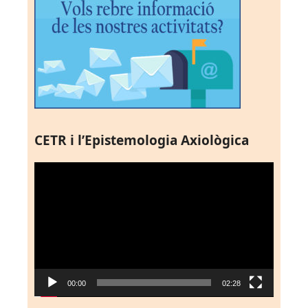
CETR i l’Epistemologia Axiològica
Reproductor
de
vídeo
00:00
02:28