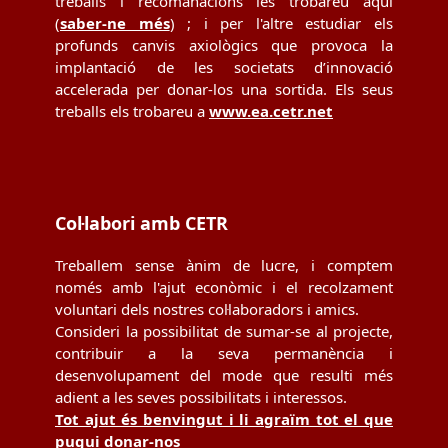
treballs i recomanacions les trobareu aquí
(
saber-ne més
) ; i per l'altre estudiar els
profunds canvis axiològics que provoca la
implantació de les societats d’innovació
accelerada per donar-los una sortida. Els seus
treballs els trobareu a
www.ea.cetr.net
Col·labori amb CETR
Treballem sense ànim de lucre, i comptem
només amb l'ajut econòmic i el recolzament
voluntari dels nostres col·laboradors i amics.
Consideri la possibilitat de sumar-se al projecte,
contribuir a la seva permanència i
desenvolupament del mode que resulti més
adient a les seves possibilitats i interessos.
Tot ajut és benvingut i li agraïm tot el que
pugui donar-nos