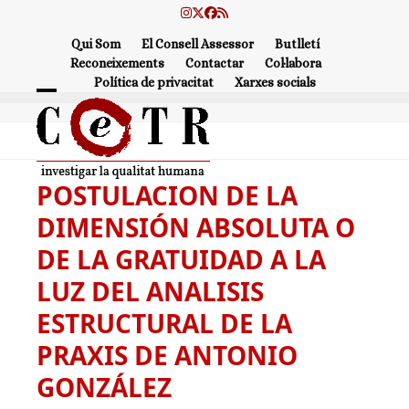
Skip
Instagram
Twitter
Facebook
RSS
to
Qui Som
El Consell Assessor
Butlletí
content
Reconeixements
Contactar
Col·labora
Política de privacitat
Xarxes socials
Open
Close
mobile
mobile
menu
menu
POSTULACION DE LA
DIMENSIÓN ABSOLUTA O
DE LA GRATUIDAD A LA
LUZ DEL ANALISIS
ESTRUCTURAL DE LA
PRAXIS DE ANTONIO
GONZÁLEZ