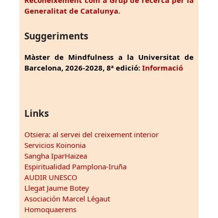
Reconeixement com a Grup de recerca per la
Generalitat de Catalunya.
Suggeriments
Màster de Mindfulness a la Universitat de
Barcelona, 2026-2028, 8ª edició:
Informació
Links
Otsiera: al servei del creixement interior
Servicios Koinonia
Sangha IparHaizea
Espiritualidad Pamplona-Iruña
AUDIR UNESCO
Llegat Jaume Botey
Asociación Marcel Légaut
Homoquaerens