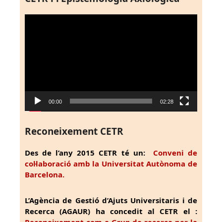
Reproductor
de
vídeo
00:00
02:28
Reconeixement CETR
Des de l’any 2015 CETR té un:
Conveni de
col·laboració amb la Universitat Autònoma de
Barcelona.
L’Agència de Gestió d’Ajuts Universitaris i de
Recerca (AGAUR) ha concedit al CETR el :