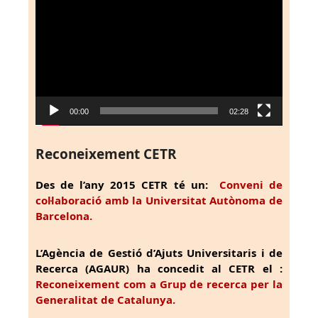
de
vídeo
00:00
02:28
Reconeixement CETR
Des de l’any 2015 CETR té un:
Conveni de
col·laboració amb la Universitat Autònoma de
Barcelona.
L’Agència de Gestió d’Ajuts Universitaris i de
Recerca (AGAUR) ha concedit al CETR el :
Reconeixement com a Grup de recerca per la
Generalitat de Catalunya.