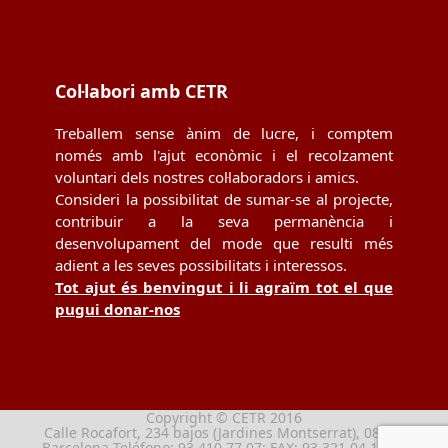
Col·labori amb CETR
Treballem sense ànim de lucre, i comptem
només amb l'ajut econòmic i el recolzament
voluntari dels nostres col·laboradors i amics.
Consideri la possibilitat de sumar-se al projecte,
contribuir a la seva permanència i
desenvolupament del mode que resulti més
adient a les seves possibilitats i interessos.
Tot ajut és benvingut i li agraïm tot el que
pugui donar-nos
Copyright © CETR 2016
Calle Rocafort, 234 bajos (Jardines Montserrat), 08029
Barcelona Teléfono: 93 410 77 07; FAX: 93 321 04 13; e-