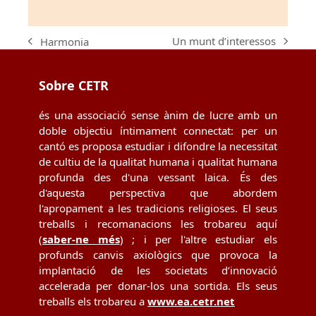
Un munt d’interessos
Harmonia
next
previous
post:
post:
Sobre CETR
és una associació sense ànim de lucre amb un
doble objectiu íntimament connectat: per un
cantó es proposa estudiar i difondre la necessitat
de cultiu de la qualitat humana i qualitat humana
profunda des d'una vessant laica. És des
d'aquesta perspectiva que abordem
l'apropament a les tradicions religioses. El seus
treballs i recomanacions les trobareu aquí
(
saber-ne més
) ; i per l'altre estudiar els
profunds canvis axiològics que provoca la
implantació de les societats d’innovació
accelerada per donar-los una sortida. Els seus
treballs els trobareu a
www.ea.cetr.net