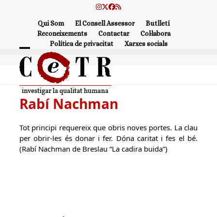
Skip
Instagram
Twitter
Facebook
RSS
to
Qui Som
El Consell Assessor
Butlletí
content
Reconeixements
Contactar
Col·labora
Política de privacitat
Xarxes socials
Open
Close
mobile
mobile
menu
menu
Rabí Nachman
Tot principi requereix que obris noves portes. La clau
per obrir-les és donar i fer. Dóna caritat i fes el bé.
(Rabí Nachman de Breslau “La cadira buida”)