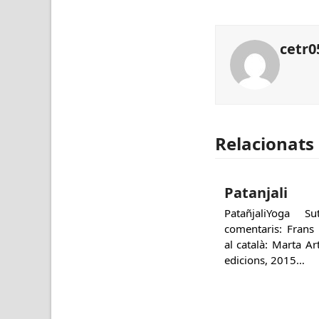
cetr0
Relacionats
Patanjali
PatañjaliYoga 
comentaris: Frans
al català: Marta A
edicions, 2015…