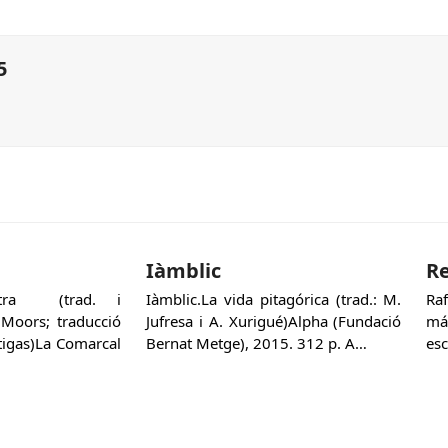
5
Iàmblic
Re
Sutra (trad. i
Iàmblic.La vida pitagórica (trad.: M.
Ra
 Moors; traducció
Jufresa i A. Xurigué)Alpha (Fundació
má
rtigas)La Comarcal
Bernat Metge), 2015. 312 p. A…
esc