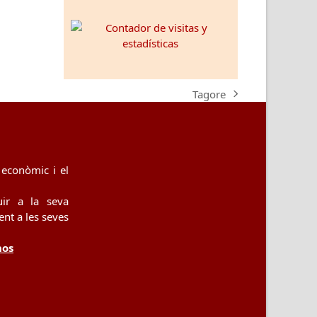
Tagore
next
post:
econòmic i el
uir a la seva
nt a les seves
nos