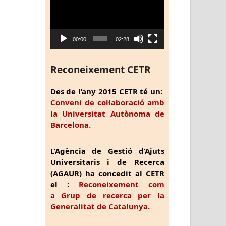
de
vídeo
00:00
02:28
Reconeixement CETR
Des de l’any 2015 CETR té un:
Conveni de col·laboració amb
la Universitat Autònoma de
Barcelona.
L’Agència de Gestió d’Ajuts
Universitaris i de Recerca
(AGAUR) ha concedit al CETR
el :
Reconeixement com
a Grup de recerca per la
Generalitat de Catalunya.