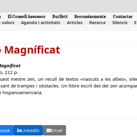
m
El Consell Assessor
Butlletí
Reconeixements
Contactar
 valors
Agenda i activitats
Articles
Recerca
Silencis
E
 Magníficat
agníficat
o, 222 p.
uest mestre zen, un recull de textos «nascuts a les albes», sile
sant de trampes i obstacles. Un llibre escrit des del zen acompa
 i hispanoamericana.
book
LinkedIn
Email