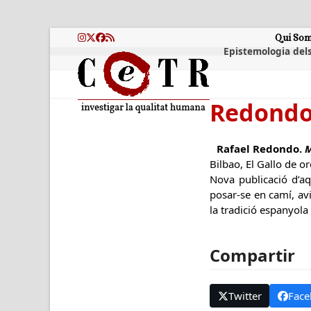
Skip
to
content
Qui So
Instagram
Twitter
Facebook
RSS
Epistemologia dels
Redondo
Rafael Redondo.
M
Bilbao, El Gallo de or
Nova publicació d’aq
posar-se en camí, avi
la tradició espanyola
Compartir
Twitter
Face