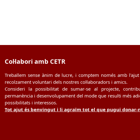
Col·labori amb CETR
Treballem sense ànim de lucre, i comptem només amb l'ajut 
recolzament voluntari dels nostres col·laboradors i amics.
Consideri la possibilitat de sumar-se al projecte, contrib
permanència i desenvolupament del mode que resulti més adie
possibilitats i interessos.
Tot ajut és benvingut i li agraïm tot el que pugui donar-