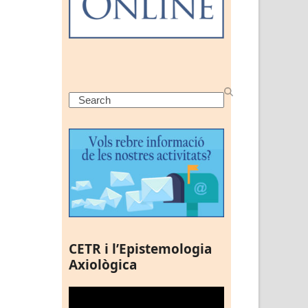
Search
CETR i l’Epistemologia
Axiològica
Reproductor