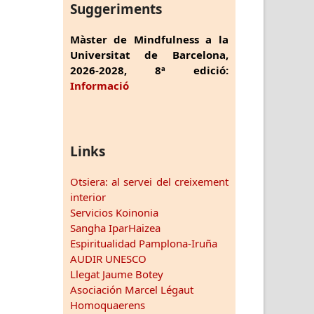
Suggeriments
Màster de Mindfulness a la
Universitat de Barcelona,
2026-2028, 8ª edició:
Informació
Links
Otsiera: al servei del creixement
interior
Servicios Koinonia
Sangha IparHaizea
Espiritualidad Pamplona-Iruña
AUDIR UNESCO
Llegat Jaume Botey
Asociación Marcel Légaut
Homoquaerens