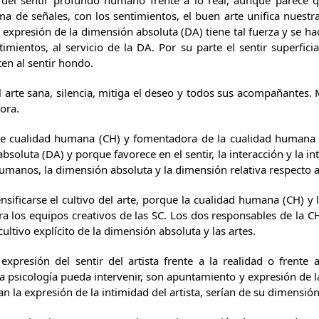
n del sentir profundo humano frente a lo real, aunque parece 
a de señales, con los sentimientos, el buen arte unifica nuestr
xpresión de la dimensión absoluta (DA) tiene tal fuerza y se hace
ntimientos, al servicio de la DA. Por su parte el sentir superfic
en al sentir hondo.
el arte sana, silencia, mitiga el deseo y todos sus acompañantes
ora.
 de cualidad humana (CH) y fomentadora de la cualidad humana
absoluta (DA) y porque favorece en el sentir, la interacción y la 
humanos, la dimensión absoluta y la dimensión relativa respecto a 
ensificarse el cultivo del arte, porque la cualidad humana (CH) 
ra los equipos creativos de las SC. Los dos responsables de la 
ultivo explícito de la dimensión absoluta y las artes.
 expresión del sentir del artista frente a la realidad o frent
a psicología pueda intervenir, son apuntamiento y expresión de l
an la expresión de la intimidad del artista, serían de su dimensió