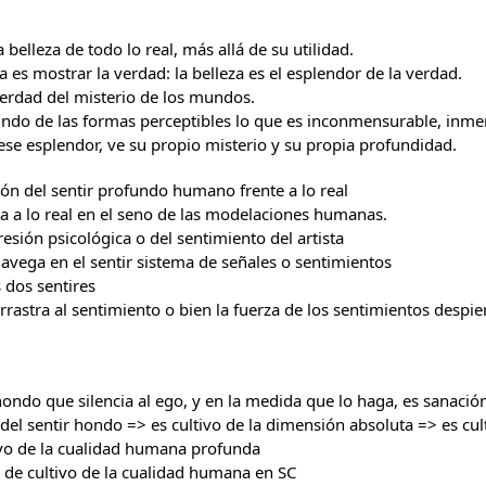
a belleza de todo lo real, más allá de su utilidad.
a es mostrar la verdad: la belleza es el esplendor de la verdad.
 verdad del misterio de los mundos.
mundo de las formas perceptibles lo que es inconmensurable, inmen
se esplendor, ve su propio misterio y su propia profundidad.
sión del sentir profundo humano frente a lo real
nta a lo real en el seno de las modelaciones humanas.
resión psicológica o del sentimiento del artista
navega en el sentir sistema de señales o sentimientos
s dos sentires
rrastra al sentimiento o bien la fuerza de los sentimientos despie
 hondo que silencia al ego, y en la medida que lo haga, es sanació
o del sentir hondo => es cultivo de la dimensión absoluta => es c
ivo de la cualidad humana profunda
ía de cultivo de la cualidad humana en SC