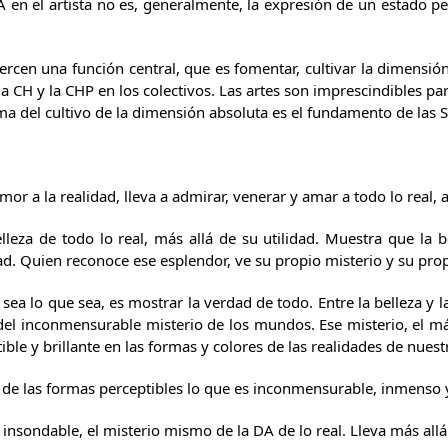
A en el artista no es, generalmente, la expresión de un estado p
jercen una función central, que es fomentar, cultivar la dimensi
 la CH y la CHP en los colectivos. Las artes son imprescindibles p
ma del cultivo de la dimensión absoluta es el fundamento de las S
amor a la realidad, lleva a admirar, venerar y amar a todo lo real, a
lleza de todo lo real, más allá de su utilidad. Muestra que la be
ad. Quien reconoce ese esplendor, ve su propio misterio y su pro
 sea lo que sea, es mostrar la verdad de todo. Entre la belleza y
 del inconmensurable misterio de los mundos. Ese misterio, el má
ible y brillante en las formas y colores de las realidades de nue
 de las formas perceptibles lo que es inconmensurable, inmenso y
o insondable, el misterio mismo de la DA de lo real. Lleva más allá 