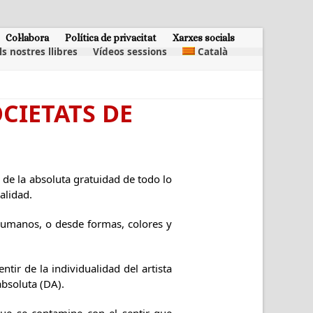
Col·labora
Política de privacitat
Xarxes socials
ls nostres llibres
Vídeos sessions
Català
OCIETATS DE
n de la absoluta gratuidad de todo lo
alidad.
 humanos, o desde formas, colores y
ntir de la individualidad del artista
absoluta (DA).