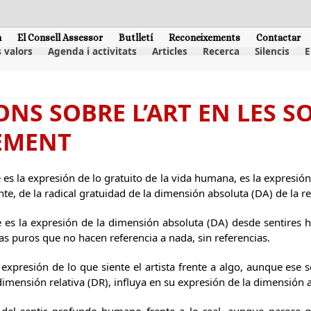
m
El Consell Assessor
Butlletí
Reconeixements
Contactar
 valors
Agenda i activitats
Articles
Recerca
Silencis
E
ONS SOBRE L’ART EN LES S
EMENT
e es la expresión de lo gratuito de la vida humana, es la expresió
nte, de la radical gratuidad de la dimensión absoluta (DA) de la re
te es la expresión de la dimensión absoluta (DA) desde sentires
as puros que no hacen referencia a nada, sin referencias.
expresión de lo que siente el artista frente a algo, aunque ese se
dimensión relativa (DR), influya en su expresión de la dimensión 