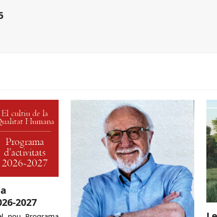
5
ma
026-2027
Le
l nou Programa