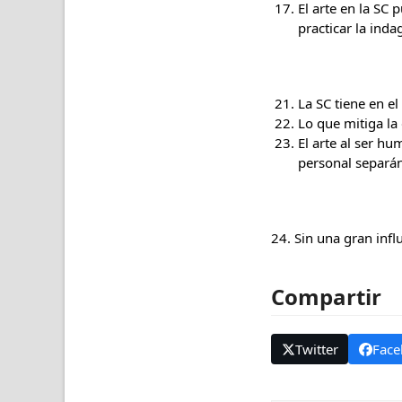
El arte en la SC 
practicar la inda
La SC tiene en e
Lo que mitiga la
El arte al ser h
personal separán
24. Sin una gran infl
Compartir
Twitter
Face