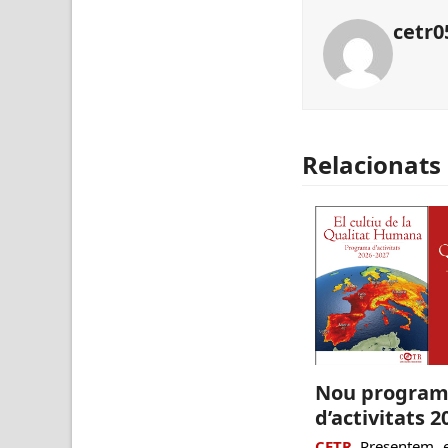
cetr0
Relacionats
Nou progra
d’activitats 2
CETR
Presentem e